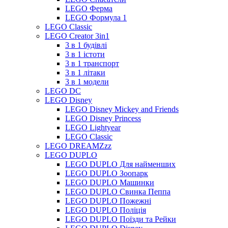
LEGO Ферма
LEGO Формула 1
LEGO Classic
LEGO Creator 3in1
3 в 1 будівлі
3 в 1 істоти
3 в 1 транспорт
3 в 1 літаки
3 в 1 модели
LEGO DC
LEGO Disney
LEGO Disney Mickey and Friends
LEGO Disney Princess
LEGO Lightyear
LEGO Classic
LEGO DREAMZzz
LEGO DUPLO
LEGO DUPLO Для найменших
LEGO DUPLO Зоопарк
LEGO DUPLO Машинки
LEGO DUPLO Свинка Пеппа
LEGO DUPLO Пожежні
LEGO DUPLO Поліція
LEGO DUPLO Поїзди та Рейки