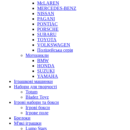
McLAREN
MERCEDES-BENZ
NISSAN
PAGANI
PONTIAC
PORSCHE
SUBARU
TOYOTA
VOLKSWAGEN
Поліцейська серія
Мотоцикли
BMW
HONDA
SUZUKI
YAMAHA
Іграшкові машинки
Набори для творчості
Totum
Bladez Toyz
Ігрові набори та бокси
Ігрові бокси
Ігрове поле
Брелоки
М'які іграшки
Lumo Stars