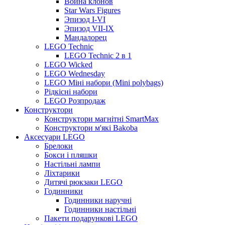
Война клонов
Star Wars Figures
Эпизод I-VI
Эпизод VII-IX
Мандалорец
LEGO Technic
LEGO Technic 2 в 1
LEGO Wicked
LEGO Wednesday
LEGO Міні набори (Mini polybags)
Рідкісні набори
LEGO Розпродаж
Конструктори
Конструктори магнітні SmartMax
Конструктори м'які Bakoba
Аксесуари LEGO
Брелоки
Бокси і пляшки
Настільні лампи
Ліхтарики
Дитячі рюкзаки LEGO
Годинники
Годинники наручні
Годинники настільні
Пакети подарункові LEGO