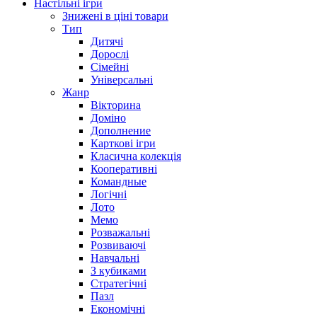
Настільні ігри
Знижені в ціні товари
Тип
Дитячі
Дорослі
Сімейні
Універсальні
Жанр
Вікторина
Доміно
Дополнение
Карткові ігри
Класична колекція
Кооперативні
Командные
Логічні
Лото
Мемо
Розважальні
Розвиваючі
Навчальні
З кубиками
Стратегічні
Пазл
Економічні