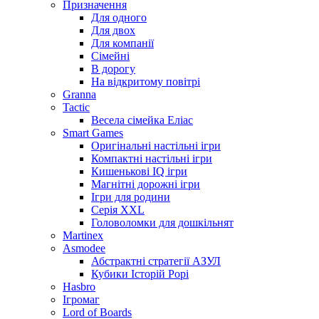
Призначення
Для одного
Для двох
Для компанії
Сімейні
В дорогу
На відкритому повітрі
Granna
Tactic
Весела сімейка Еліас
Smart Games
Оригінальні настільні ігри
Компактні настільні ігри
Кишенькові IQ ігри
Магнітні дорожні ігри
Ігри для родини
Серія XXL
Головоломки для дошкільнят
Martinex
Asmodee
Абстрактні стратегії АЗУЛ
Кубики Історій Рорі
Hasbro
Ігромаг
Lord of Boards