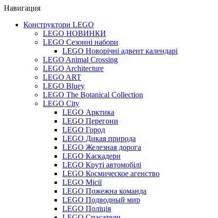
Навигация
Конструктори LEGO
LEGO НОВИНКИ
LEGO Сезонні набори
LEGO Новорічні адвент календарі
LEGO Animal Crossing
LEGO Architecture
LEGO ART
LEGO Bluey
LEGO The Botanical Collection
LEGO City
LEGO Арктика
LEGO Перегони
LEGO Город
LEGO Дикая природа
LEGO Железная дорога
LEGO Каскадери
LEGO Круті автомобілі
LEGO Космическое агенство
LEGO Місії
LEGO Пожежна команда
LEGO Подводный мир
LEGO Поліція
LEGO Спасатели