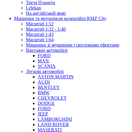
Третя Планета
Lelekan
На англійській мові
Машинки та мотоцикли колекційні RMZ City
Масштаб 1:12
Масштаб 1:32 - 1:40
Масштаб 1:43
Масштаб 1:64
Машинки зі звуковими і світловими ефектами
Вантажні автомобілі
FORD
MAN
SCANIA
Легкові автомобілі
ASTON MARTIN
AUDI
BENTLEY
BMW
CHEVROLET
DODGE
FORD
JEEP
LAMBORGHINI
LAND ROVER
MASERATI