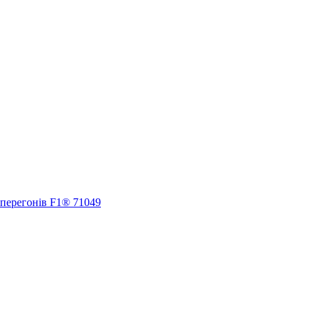
 перегонів F1® 71049