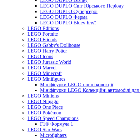
LEGO DUPLO Disney
LEGO DUPLO Світ Юрського Періоду
LEGO DUPLO Супергерої
LEGO DUPLO Ферма
LEGO DUPLO Bluey Блуї
LEGO Editions
LEGO Fortnite
LEGO Friends
LEGO Gabby's Dollhouse
LEGO Harry Potter
LEGO Icons
LEGO Jurassic World
LEGO Marvel
LEGO Minecraft
LEGO Minifigures
Мініфігурки LEGO повні колекції
Мініфігурки LEGO Колекційні автомобілі для
LEGO Minions
LEGO Ninjago
LEGO One Piece
LEGO Pokémon
LEGO Speed Champions
F1® Формула 1
LEGO Star Wars
Microfighters