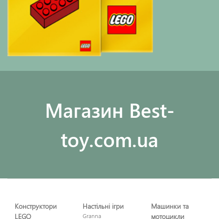
Maгазин Best-
toy.com.ua
Конструктори
Настільні ігри
Машинки та
LEGO
Granna
мотоцикли