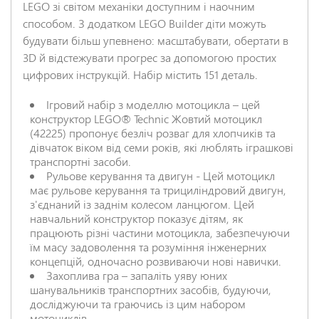
LEGO зі світом механіки доступним і наочним
способом. З додатком LEGO Builder діти можуть
НАДІСЛАТИ ВІДГУК
будувати більш упевнено: масштабувати, обертати в
3D й відстежувати прогрес за допомогою простих
цифрових інструкцій. Набір містить 151 деталь.
Ігровий набір з моделлю мотоцикла – цей
конструктор LEGO® Technic Жовтий мотоцикл
(42225) пропонує безліч розваг для хлопчиків та
дівчаток віком від семи років, які люблять іграшкові
транспортні засоби.
Рульове керування та двигун - Цей мотоцикл
має рульове керування та трициліндровий двигун,
з'єднаний із заднім колесом ланцюгом. Цей
навчальний конструктор показує дітям, як
працюють різні частини мотоцикла, забезпечуючи
їм масу задоволення та розуміння інженерних
концепцій, одночасно розвиваючи нові навички.
Захоплива гра – запаліть уяву юних
шанувальників транспортних засобів, будуючи,
досліджуючи та граючись із цим набором
мотоциклів.