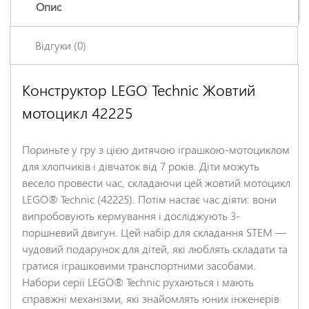
Опис
Відгуки (0)
Конструктор LEGO Technic Жовтий
Залишіть відгук про цей товар першими
мотоцикл 42225
Ім'я
*
Пориньте у гру з цією дитячою іграшкою-мотоциклом
Заголовок відгуку
*
для хлопчиків і дівчаток від 7 років. Діти можуть
весело провести час, складаючи цей жовтий мотоцикл
LEGO® Technic (42225). Потім настає час діяти: вони
Відгук
*
випробовують кермування і досліджують 3-
поршневий двигун. Цей набір для складання STEM —
чудовий подарунок для дітей, які люблять складати та
гратися іграшковими транспортними засобами.
Набори серії LEGO® Technic рухаються і мають
справжні механізми, які знайомлять юних інженерів