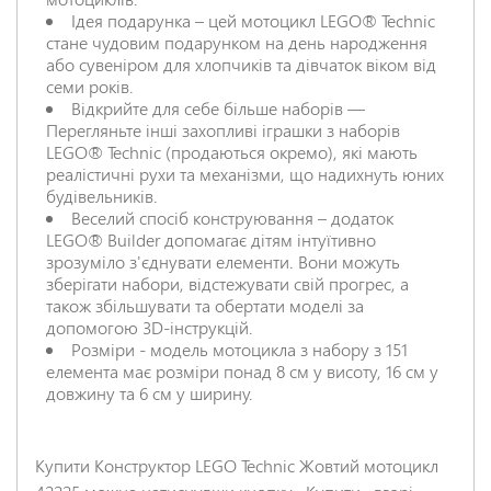
Ідея подарунка – цей мотоцикл LEGO® Technic
стане чудовим подарунком на день народження
або сувеніром для хлопчиків та дівчаток віком від
семи років.
Відкрийте для себе більше наборів —
Перегляньте інші захопливі іграшки з наборів
LEGO® Technic (продаються окремо), які мають
реалістичні рухи та механізми, що надихнуть юних
будівельників.
Веселий спосіб конструювання – додаток
LEGO® Builder допомагає дітям інтуїтивно
зрозуміло з'єднувати елементи. Вони можуть
зберігати набори, відстежувати свій прогрес, а
також збільшувати та обертати моделі за
допомогою 3D-інструкцій.
Розміри - модель мотоцикла з набору з 151
елемента має розміри понад 8 см у висоту, 16 см у
довжину та 6 см у ширину.
Купити Конструктор LEGO Technic Жовтий мотоцикл