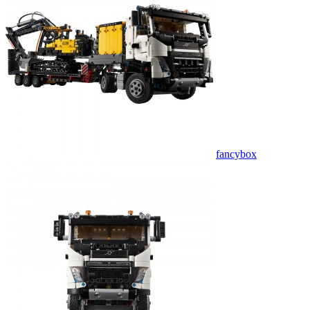
fancybox