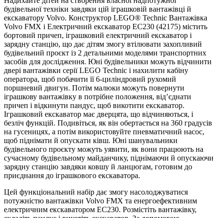
Надихайте дітей на створення власної надпотужної
будівельної техніки завдяки цій іграшковій вантажівці й
екскаватору Volvo. Конструктор LEGO® Technic Вантажівка
Volvo FMX і Електричний екскаватор EC230 (42175) містить
бортовий причеп, іграшковий електричний екскаватор і
зарядну станцію, що дає дітям змогу втілювати захопливий
будівельний проєкт із 2 детальними моделями транспортних
засобів для дослідження. Юні будівельники можуть відчинити
двері вантажівки серії LEGO Technic і нахилити кабіну
оператора, щоб побачити її 6-циліндровий рухомий
поршневий двигун. Потім малюки можуть повернути
іграшкову вантажівку в потрібне положення, відʼєднати
причеп і відкинути пандус, щоб викотити екскаватор.
Іграшковий екскаватор має дверцята, що відчиняються, і
безліч функцій. Подивіться, як він обертається на 360 градусів
на гусеницях, а потім використовуйте пневматичний насос,
щоб піднімати й опускати ківш. Юні шанувальники
будівельного проєкту можуть уявити, як вони працюють на
сучасному будівельному майданчику, піднімаючи й опускаючи
зарядну станцію завдяки ковшу й ланцюгам, готовим до
приєднання до іграшкового екскаватора.
Цей функціональний набір дає змогу насолоджуватися
потужністю вантажівки Volvo FMX та енергоефективним
електричним екскаватором EC230. Розмістіть вантажівку,