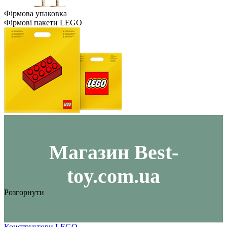
Фірмова упаковка
Фірмові пакети LEGO
Maгазин Best-
toy.com.ua
Розгорнути
Конструктори LEGO