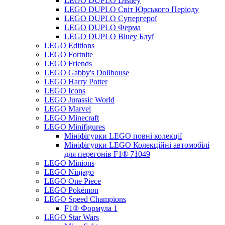
LEGO DUPLO Disney
LEGO DUPLO Світ Юрського Періоду
LEGO DUPLO Супергерої
LEGO DUPLO Ферма
LEGO DUPLO Bluey Блуї
LEGO Editions
LEGO Fortnite
LEGO Friends
LEGO Gabby's Dollhouse
LEGO Harry Potter
LEGO Icons
LEGO Jurassic World
LEGO Marvel
LEGO Minecraft
LEGO Minifigures
Мініфігурки LEGO повні колекції
Мініфігурки LEGO Колекційні автомобілі
для перегонів F1® 71049
LEGO Minions
LEGO Ninjago
LEGO One Piece
LEGO Pokémon
LEGO Speed Champions
F1® Формула 1
LEGO Star Wars