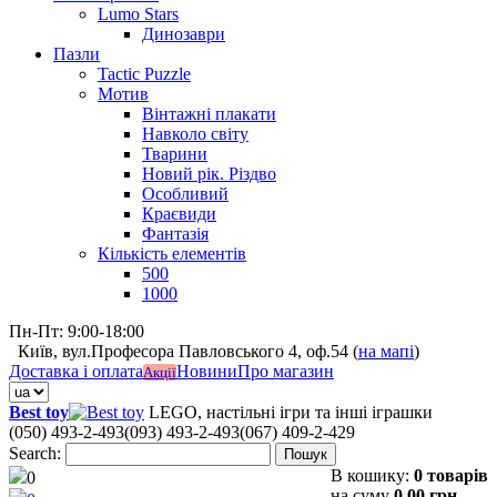
Lumo Stars
Динозаври
Пазли
Tactic Puzzle
Мотив
Вінтажні плакати
Навколо світу
Тварини
Новий рік. Різдво
Особливий
Краєвиди
Фантазія
Кількість елементів
500
1000
Пн-Пт: 9:00-18:00
Київ, вул.Професора Павловського 4, оф.54 (
на мапі
)
Доставка і оплата
Новини
Про магазин
Акції
Best toy
LEGO, настільні ігри та інші іграшки
(050) 493-2-493
(093) 493-2-493
(067) 409-2-429
Search:
Пошук
В кошику:
0 товарів
0
на суму
0,00 грн.