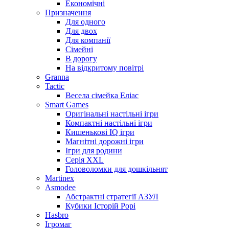
Економічні
Призначення
Для одного
Для двох
Для компанії
Сімейні
В дорогу
На відкритому повітрі
Granna
Tactic
Весела сімейка Еліас
Smart Games
Оригінальні настільні ігри
Компактні настільні ігри
Кишенькові IQ ігри
Магнітні дорожні ігри
Ігри для родини
Серія XXL
Головоломки для дошкільнят
Martinex
Asmodee
Абстрактні стратегії АЗУЛ
Кубики Історій Рорі
Hasbro
Ігромаг