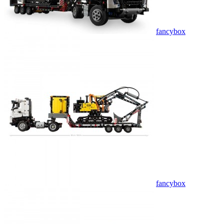
fancybox
fancybox