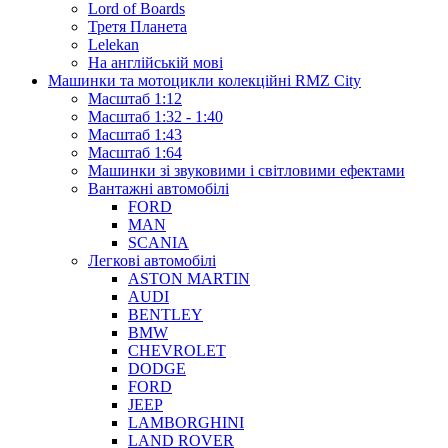
Lord of Boards
Третя Планета
Lelekan
На англійській мові
Машинки та мотоцикли колекційні RMZ City
Масштаб 1:12
Масштаб 1:32 - 1:40
Масштаб 1:43
Масштаб 1:64
Машинки зі звуковими і світловими ефектами
Вантажні автомобілі
FORD
MAN
SCANIA
Легкові автомобілі
ASTON MARTIN
AUDI
BENTLEY
BMW
CHEVROLET
DODGE
FORD
JEEP
LAMBORGHINI
LAND ROVER