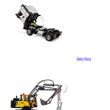
fancybox