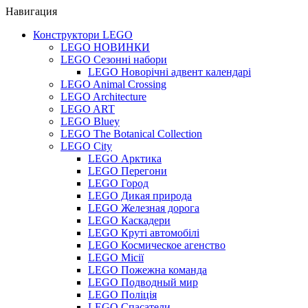
Навигация
Конструктори LEGO
LEGO НОВИНКИ
LEGO Сезонні набори
LEGO Новорічні адвент календарі
LEGO Animal Crossing
LEGO Architecture
LEGO ART
LEGO Bluey
LEGO The Botanical Collection
LEGO City
LEGO Арктика
LEGO Перегони
LEGO Город
LEGO Дикая природа
LEGO Железная дорога
LEGO Каскадери
LEGO Круті автомобілі
LEGO Космическое агенство
LEGO Місії
LEGO Пожежна команда
LEGO Подводный мир
LEGO Поліція
LEGO Спасатели