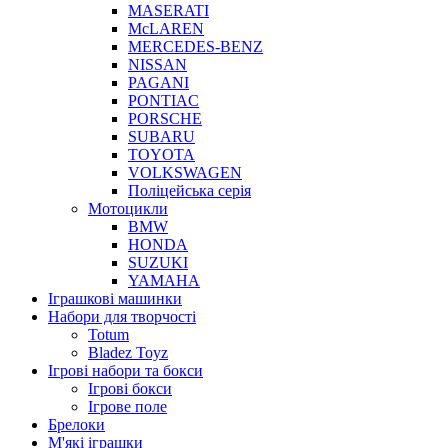
MASERATI
McLAREN
MERCEDES-BENZ
NISSAN
PAGANI
PONTIAC
PORSCHE
SUBARU
TOYOTA
VOLKSWAGEN
Поліцейська серія
Мотоцикли
BMW
HONDA
SUZUKI
YAMAHA
Іграшкові машинки
Набори для творчості
Totum
Bladez Toyz
Ігрові набори та бокси
Ігрові бокси
Ігрове поле
Брелоки
М'які іграшки