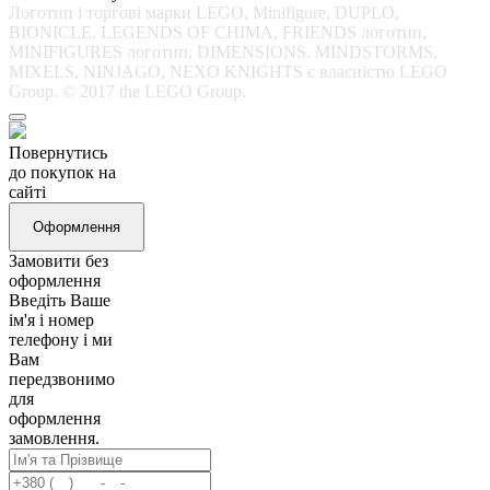
Логотип і торгові марки LEGO, Minifigure, DUPLO,
BIONICLE, LEGENDS OF CHIMA, FRIENDS логотип,
MINIFIGURES логотип, DIMENSIONS, MINDSTORMS,
MIXELS, NINJAGO, NEXO KNIGHTS є власністю LEGO
Group. © 2017 the LEGO Group.
Повернутись
до покупок на
сайті
Оформлення
Замовити без
оформлення
Введіть Ваше
ім'я і номер
телефону і ми
Вам
передзвонимо
для
оформлення
замовлення.