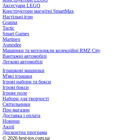
Аксесуари LEGO
Конструктори магнітні SmartMax
Настільні ігри
Granna
Tactic
Smart Games
Martinex
Asmodee
Машинки та мотоцикли колекційні RMZ City
Вантажні автомобілі
Легкові автомобілі
Іграшкові машинки
М'які іграшки
Ігрові набори та бокси
Ігрові бокси
Ігрове поле
Набори для творчості
Світильники
Про магазин
Доставка і оплата
Новини
Акції
Дисконтна програма
© 2026 best-toy.com.ua