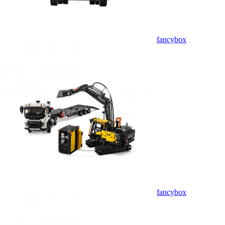
fancybox
fancybox