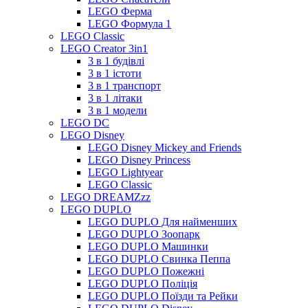
LEGO Ферма
LEGO Формула 1
LEGO Classic
LEGO Creator 3in1
3 в 1 будівлі
3 в 1 істоти
3 в 1 транспорт
3 в 1 літаки
3 в 1 модели
LEGO DC
LEGO Disney
LEGO Disney Mickey and Friends
LEGO Disney Princess
LEGO Lightyear
LEGO Classic
LEGO DREAMZzz
LEGO DUPLO
LEGO DUPLO Для найменших
LEGO DUPLO Зоопарк
LEGO DUPLO Машинки
LEGO DUPLO Свинка Пеппа
LEGO DUPLO Пожежні
LEGO DUPLO Поліція
LEGO DUPLO Поїзди та Рейки