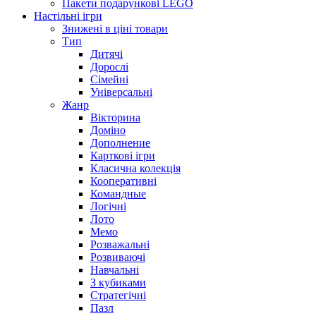
Пакети подарункові LEGO
Настільні ігри
Знижені в ціні товари
Тип
Дитячі
Дорослі
Сімейні
Універсальні
Жанр
Вікторина
Доміно
Дополнение
Карткові ігри
Класична колекція
Кооперативні
Командные
Логічні
Лото
Мемо
Розважальні
Розвиваючі
Навчальні
З кубиками
Стратегічні
Пазл