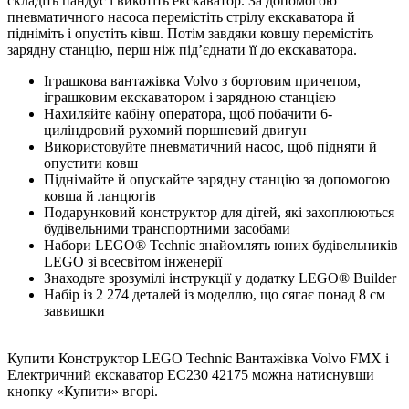
складіть пандус і викотіть екскаватор. За допомогою
пневматичного насоса перемістіть стрілу екскаватора й
підніміть і опустіть ківш. Потім завдяки ковшу перемістіть
зарядну станцію, перш ніж підʼєднати її до екскаватора.
Іграшкова вантажівка Volvo з бортовим причепом,
іграшковим екскаватором і зарядною станцією
Нахиляйте кабіну оператора, щоб побачити 6-
циліндровий рухомий поршневий двигун
Використовуйте пневматичний насос, щоб підняти й
опустити ковш
Піднімайте й опускайте зарядну станцію за допомогою
ковша й ланцюгів
Подарунковий конструктор для дітей, які захоплюються
будівельними транспортними засобами
Набори LEGO® Technic знайомлять юних будівельників
LEGO зі всесвітом інженерії
Знаходьте зрозумілі інструкції у додатку LEGO® Builder
Набір із 2 274 деталей із моделлю, що сягає понад 8 см
заввишки
Купити Конструктор LEGO Technic Вантажівка Volvo FMX і
Електричний екскаватор EC230 42175 можна натиснувши
кнопку «Купити» вгорі.