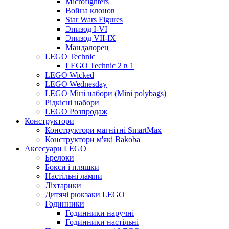
Microfighters
Война клонов
Star Wars Figures
Эпизод I-VI
Эпизод VII-IX
Мандалорец
LEGO Technic
LEGO Technic 2 в 1
LEGO Wicked
LEGO Wednesday
LEGO Міні набори (Mini polybags)
Рідкісні набори
LEGO Розпродаж
Конструктори
Конструктори магнітні SmartMax
Конструктори м'які Bakoba
Аксесуари LEGO
Брелоки
Бокси і пляшки
Настільні лампи
Ліхтарики
Дитячі рюкзаки LEGO
Годинники
Годинники наручні
Годинники настільні