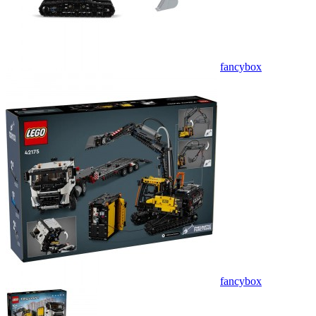
fancybox
fancybox