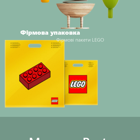
Фірмова упаковка
Фірмові пакети LEGO