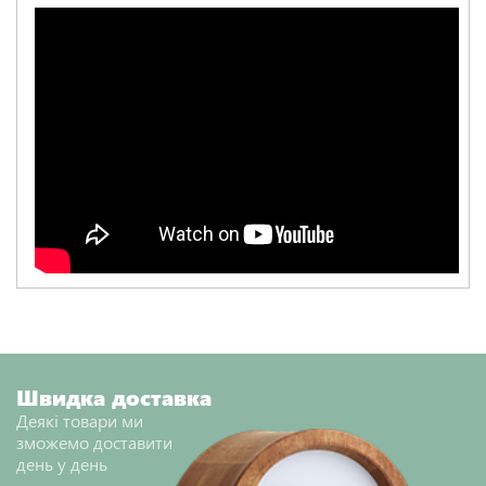
Швидка доставка
Деякі товари ми
зможемо доставити
день у день