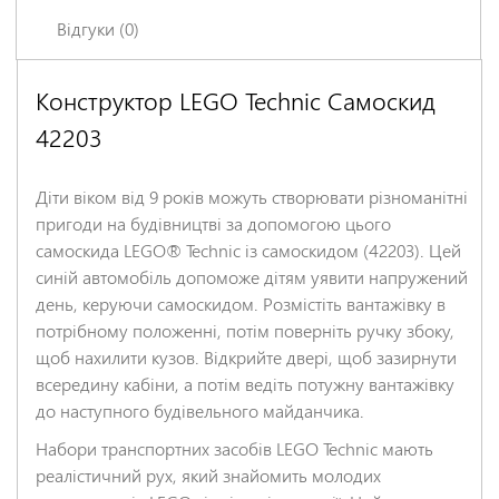
Відгуки (0)
Конструктор LEGO Technic Самоскид
Залишіть відгук про цей товар першими
42203
Ім'я
*
Діти віком від 9 років можуть створювати різноманітні
Заголовок відгуку
*
пригоди на будівництві за допомогою цього
самоскида LEGO® Technic із самоскидом (42203). Цей
синій автомобіль допоможе дітям уявити напружений
Відгук
*
день, керуючи самоскидом. Розмістіть вантажівку в
потрібному положенні, потім поверніть ручку збоку,
щоб нахилити кузов. Відкрийте двері, щоб зазирнути
всередину кабіни, а потім ведіть потужну вантажівку
до наступного будівельного майданчика.
Набори транспортних засобів LEGO Technic мають
реалістичний рух, який знайомить молодих
НАДІСЛАТИ ВІДГУК