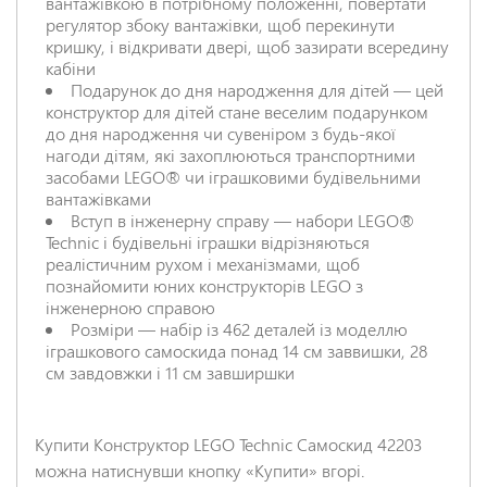
вантажівкою в потрібному положенні, повертати
регулятор збоку вантажівки, щоб перекинути
кришку, і відкривати двері, щоб зазирати всередину
кабіни
Подарунок до дня народження для дітей — цей
конструктор для дітей стане веселим подарунком
до дня народження чи сувеніром з будь-якої
нагоди дітям, які захоплюються транспортними
засобами LEGO® чи іграшковими будівельними
вантажівками
Вступ в інженерну справу — набори LEGO®
Technic і будівельні іграшки відрізняються
реалістичним рухом і механізмами, щоб
познайомити юних конструкторів LEGO з
інженерною справою
Розміри — набір із 462 деталей із моделлю
іграшкового самоскида понад 14 см заввишки, 28
см завдовжки і 11 см завширшки
Купити Конструктор LEGO Technic Самоскид 42203
можна натиснувши кнопку «Купити» вгорі.