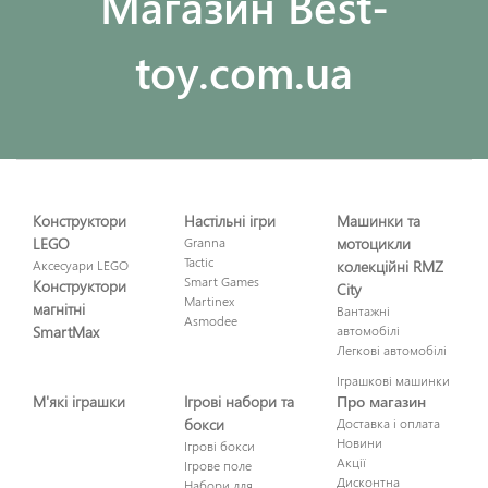
Maгазин Best-
toy.com.ua
Конструктори
Настільні ігри
Машинки та
LEGO
Granna
мотоцикли
Tactic
Аксесуари LEGO
колекційні RMZ
Smart Games
Конструктори
City
Martinex
магнітні
Вантажні
Asmodee
SmartMax
автомобілі
Легкові автомобілі
Іграшкові машинки
М'які іграшки
Ігрові набори та
Про магазин
бокси
Доставка і оплата
Новини
Ігрові бокси
Акції
Ігрове поле
Дисконтна
Набори для