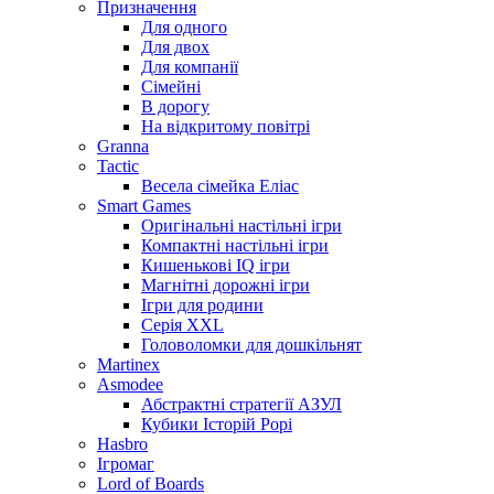
Призначення
Для одного
Для двох
Для компанії
Сімейні
В дорогу
На відкритому повітрі
Granna
Tactic
Весела сімейка Еліас
Smart Games
Оригінальні настільні ігри
Компактні настільні ігри
Кишенькові IQ ігри
Магнітні дорожні ігри
Ігри для родини
Серія XXL
Головоломки для дошкільнят
Martinex
Asmodee
Абстрактні стратегії АЗУЛ
Кубики Історій Рорі
Hasbro
Ігромаг
Lord of Boards