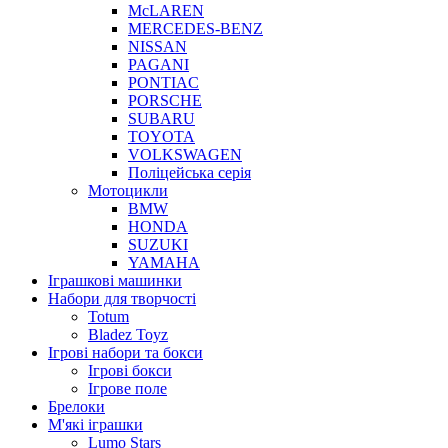
McLAREN
MERCEDES-BENZ
NISSAN
PAGANI
PONTIAC
PORSCHE
SUBARU
TOYOTA
VOLKSWAGEN
Поліцейська серія
Мотоцикли
BMW
HONDA
SUZUKI
YAMAHA
Іграшкові машинки
Набори для творчості
Totum
Bladez Toyz
Ігрові набори та бокси
Ігрові бокси
Ігрове поле
Брелоки
М'які іграшки
Lumo Stars