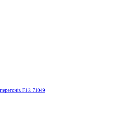
 перегонів F1® 71049