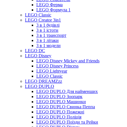
LEGO Ферма
LEGO Формула 1
LEGO Classic
LEGO Creator 3in1
3 в 1 будівлі
3 в 1 істоти
3 в 1 транспорт
3 в 1 літаки
3 в 1 модели
LEGO DC
LEGO Disney
LEGO Disney Mickey and Friends
LEGO Disney Princess
LEGO Lightyear
LEGO Classic
LEGO DREAMZzz
LEGO DUPLO
LEGO DUPLO Для найменших
LEGO DUPLO Зоопарк
LEGO DUPLO Машинки
LEGO DUPLO Свинка Пеппа
LEGO DUPLO Пожежні
LEGO DUPLO Поліція
LEGO DUPLO Поїзди та Рейки