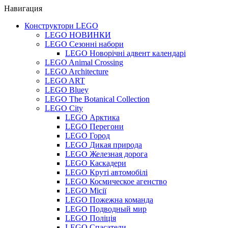
Навигация
Конструктори LEGO
LEGO НОВИНКИ
LEGO Сезонні набори
LEGO Новорічні адвент календарі
LEGO Animal Crossing
LEGO Architecture
LEGO ART
LEGO Bluey
LEGO The Botanical Collection
LEGO City
LEGO Арктика
LEGO Перегони
LEGO Город
LEGO Дикая природа
LEGO Железная дорога
LEGO Каскадери
LEGO Круті автомобілі
LEGO Космическое агенство
LEGO Місії
LEGO Пожежна команда
LEGO Подводный мир
LEGO Поліція
LEGO Спасатели