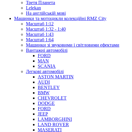
Третя Планета
Lelekan
На англійській мові
Машинки та мотоцикли колекційні RMZ City
Масштаб 1:12
Масштаб 1:32 - 1:40
Масштаб 1:43
Масштаб 1:64
Машинки зі звуковими і світловими ефектами
Вантажні автомобілі
FORD
MAN
SCANIA
Легкові автомобілі
ASTON MARTIN
AUDI
BENTLEY
BMW
CHEVROLET
DODGE
FORD
JEEP
LAMBORGHINI
LAND ROVER
MASERATI