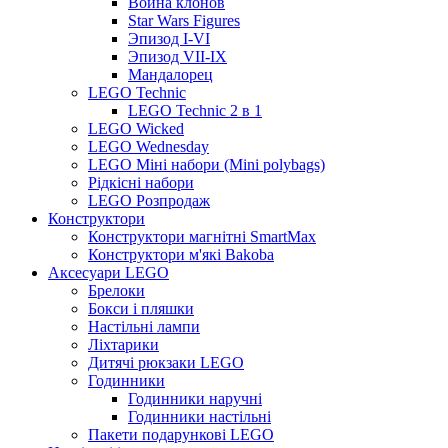
Война клонов
Star Wars Figures
Эпизод I-VI
Эпизод VII-IX
Мандалорец
LEGO Technic
LEGO Technic 2 в 1
LEGO Wicked
LEGO Wednesday
LEGO Міні набори (Mini polybags)
Рідкісні набори
LEGO Розпродаж
Конструктори
Конструктори магнітні SmartMax
Конструктори м'які Bakoba
Аксесуари LEGO
Брелоки
Бокси і пляшки
Настільні лампи
Ліхтарики
Дитячі рюкзаки LEGO
Годинники
Годинники наручні
Годинники настільні
Пакети подарункові LEGO