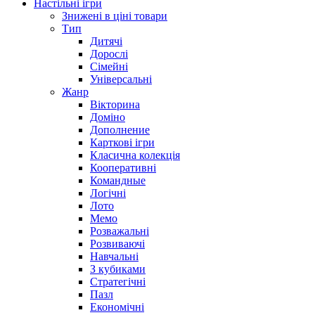
Настільні ігри
Знижені в ціні товари
Тип
Дитячі
Дорослі
Сімейні
Універсальні
Жанр
Вікторина
Доміно
Дополнение
Карткові ігри
Класична колекція
Кооперативні
Командные
Логічні
Лото
Мемо
Розважальні
Розвиваючі
Навчальні
З кубиками
Стратегічні
Пазл
Економічні