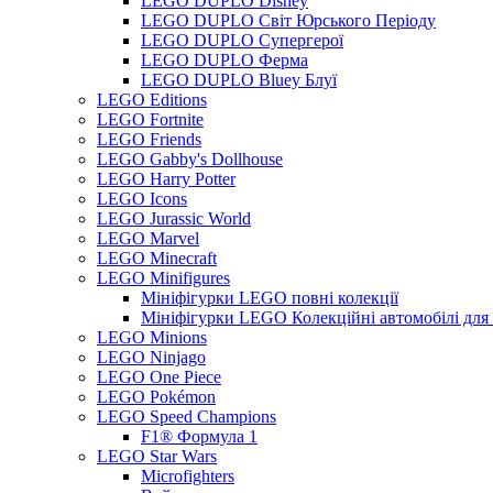
LEGO DUPLO Disney
LEGO DUPLO Світ Юрського Періоду
LEGO DUPLO Супергерої
LEGO DUPLO Ферма
LEGO DUPLO Bluey Блуї
LEGO Editions
LEGO Fortnite
LEGO Friends
LEGO Gabby's Dollhouse
LEGO Harry Potter
LEGO Icons
LEGO Jurassic World
LEGO Marvel
LEGO Minecraft
LEGO Minifigures
Мініфігурки LEGO повні колекції
Мініфігурки LEGO Колекційні автомобілі для
LEGO Minions
LEGO Ninjago
LEGO One Piece
LEGO Pokémon
LEGO Speed Champions
F1® Формула 1
LEGO Star Wars
Microfighters