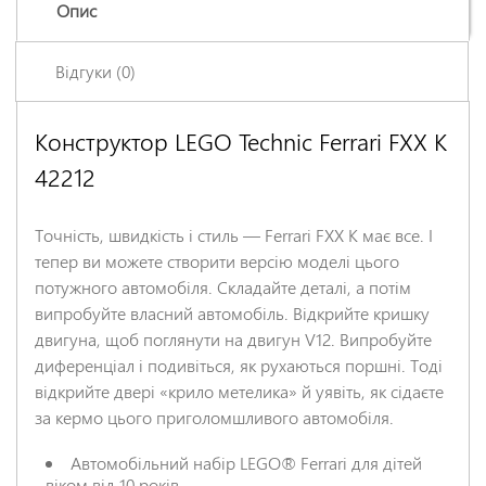
Опис
Відгуки (0)
Конструктор LEGO Technic Ferrari FXX K
Залишіть відгук про цей товар першими
42212
Ім'я
*
Точність, швидкість і стиль — Ferrari FXX K має все. І
Заголовок відгуку
*
тепер ви можете створити версію моделі цього
потужного автомобіля. Складайте деталі, а потім
випробуйте власний автомобіль. Відкрийте кришку
Відгук
*
двигуна, щоб поглянути на двигун V12. Випробуйте
диференціал і подивіться, як рухаються поршні. Тоді
відкрийте двері «крило метелика» й уявіть, як сідаєте
за кермо цього приголомшливого автомобіля.
Автомобільний набір LEGO® Ferrari для дітей
віком від 10 років