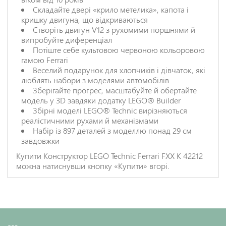
Складайте двері «крило метелика», капота і
НАДІСЛАТИ ВІДГУК
кришку двигуна, що відкриваються
Створіть двигун V12 з рухомими поршнями й
випробуйте диференціал
Потіште себе культовою червоною кольоровою
гамою Ferrari
Веселий подарунок для хлопчиків і дівчаток, які
люблять набори з моделями автомобілів
Зберігайте прогрес, масштабуйте й обертайте
модель у 3D завдяки додатку LEGO® Builder
Збірні моделі LEGO® Technic вирізняються
реалістичними рухами й механізмами
Набір із 897 деталей з моделлю понад 29 см
завдовжки
Купити Конструктор LEGO Technic Ferrari FXX K 42212
можна натиснувши кнопку «Купити» вгорі.