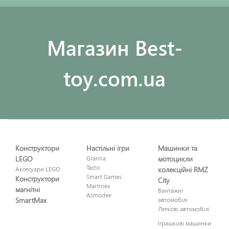
Maгазин Best-
toy.com.ua
Конструктори
Настільні ігри
Машинки та
LEGO
Granna
мотоцикли
Tactic
Аксесуари LEGO
колекційні RMZ
Smart Games
Конструктори
City
Martinex
магнітні
Вантажні
Asmodee
SmartMax
автомобілі
Легкові автомобілі
Іграшкові машинки