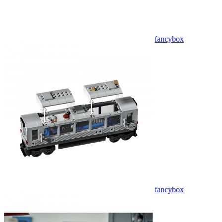
fancybox
fancybox