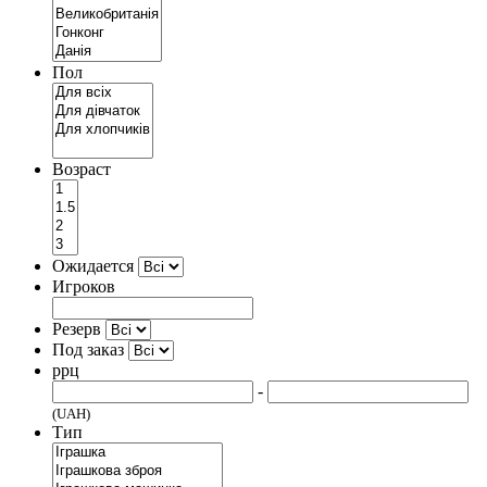
Пол
Возраст
Ожидается
Игроков
Резерв
Под заказ
ррц
-
(UAH)
Тип