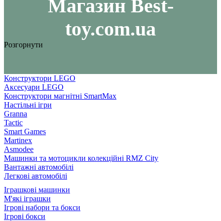
Maгазин Best-
toy.com.ua
Розгорнути
Конструктори LEGO
Аксесуари LEGO
Конструктори магнітні SmartMax
Настільні ігри
Granna
Tactic
Smart Games
Martinex
Asmodee
Машинки та мотоцикли колекційні RMZ City
Вантажні автомобілі
Легкові автомобілі
Іграшкові машинки
М'які іграшки
Ігрові набори та бокси
Ігрові бокси