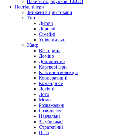
Пакети подарункові LEGO
Настільні ігри
Знижені в ціні товари
Тип
Дитячі
Дорослі
Сімейні
Універсальні
Жанр
Вікторина
Доміно
Дополнение
Карткові ігри
Класична колекція
Кооперативні
Командные
Логічні
Лото
Мемо
Розважальні
Розвиваючі
Навчальні
З кубиками
Стратегічні
Пазл