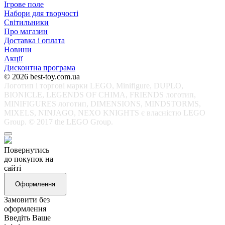
Ігрове поле
Набори для творчості
Світильники
Про магазин
Доставка і оплата
Новини
Акції
Дисконтна програма
© 2026 best-toy.com.ua
Логотип і торгові марки LEGO, Minifigure, DUPLO,
BIONICLE, LEGENDS OF CHIMA, FRIENDS логотип,
MINIFIGURES логотип, DIMENSIONS, MINDSTORMS,
MIXELS, NINJAGO, NEXO KNIGHTS є власністю LEGO
Group. © 2017 the LEGO Group.
Повернутись
до покупок на
сайті
Оформлення
Замовити без
оформлення
Введіть Ваше