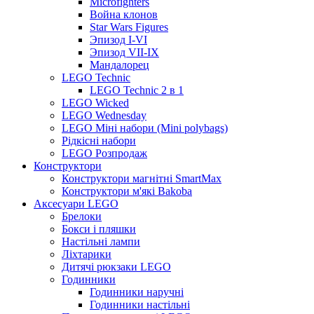
Microfighters
Война клонов
Star Wars Figures
Эпизод I-VI
Эпизод VII-IX
Мандалорец
LEGO Technic
LEGO Technic 2 в 1
LEGO Wicked
LEGO Wednesday
LEGO Міні набори (Mini polybags)
Рідкісні набори
LEGO Розпродаж
Конструктори
Конструктори магнітні SmartMax
Конструктори м'які Bakoba
Аксесуари LEGO
Брелоки
Бокси і пляшки
Настільні лампи
Ліхтарики
Дитячі рюкзаки LEGO
Годинники
Годинники наручні
Годинники настільні