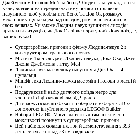
Джеймсоном і тіткою Мей на борту! Людина-павук кидається
в бій, залазячи на передню частину потяга і стріляючи
павутиною, щоб уповільнити його. Та Док Ок розмахує
механічним щупальцем над поїздом, розчавлюючи його в
своїх лещатах. Чи зможе Людина-павук зупинити лиходія і
врятувати ситуацію, чи Док Ок зірве порятунок? Доля поїзда у
ваших руках!
Супергеройські пригоди з фільму Людина-павук 2 з
конструктором іграшкового потягу
Містить 4 мініфігурки: Людину-павука, Дока Ока, Джей
Джона Джеймсона і тітку Мей
Людина-павук має велику павутину, а Док Ок — 4
щупальця
Мініфігурка Людини-павука має змінні голови в масці й
без
Подарунковий набір дитячого поїзда метро для
хлопчиків і дівчаток віком від 9 років
Діти можуть масштабувати й обертати набори в 3D за
допомогою інтуїтивного додатка LEGO® Builder
Набори LEGO® ǀ Marvel дарують дітям нескінченні
можливості поринути в супергеройські пригоди
Цей набір для складання, гри й демонстрування з 393
деталей сягає понад 23 см завдовжки