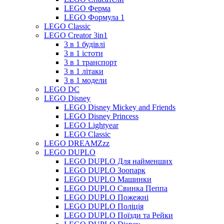
LEGO Ферма
LEGO Формула 1
LEGO Classic
LEGO Creator 3in1
3 в 1 будівлі
3 в 1 істоти
3 в 1 транспорт
3 в 1 літаки
3 в 1 модели
LEGO DC
LEGO Disney
LEGO Disney Mickey and Friends
LEGO Disney Princess
LEGO Lightyear
LEGO Classic
LEGO DREAMZzz
LEGO DUPLO
LEGO DUPLO Для найменших
LEGO DUPLO Зоопарк
LEGO DUPLO Машинки
LEGO DUPLO Свинка Пеппа
LEGO DUPLO Пожежні
LEGO DUPLO Поліція
LEGO DUPLO Поїзди та Рейки