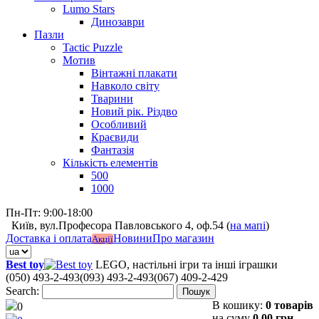
Lumo Stars
Динозаври
Пазли
Tactic Puzzle
Мотив
Вінтажні плакати
Навколо світу
Тварини
Новий рік. Різдво
Особливий
Краєвиди
Фантазія
Кількість елементів
500
1000
Пн-Пт: 9:00-18:00
Київ, вул.Професора Павловського 4, оф.54 (
на мапі
)
Доставка і оплата
Новини
Про магазин
Акції
Best toy
LEGO, настільні ігри та інші іграшки
(050) 493-2-493
(093) 493-2-493
(067) 409-2-429
Search:
Пошук
В кошику:
0 товарів
0
на суму
0,00 грн.