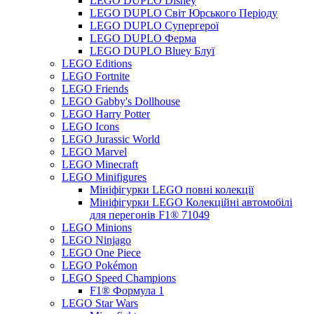
LEGO DUPLO Disney
LEGO DUPLO Світ Юрського Періоду
LEGO DUPLO Супергерої
LEGO DUPLO Ферма
LEGO DUPLO Bluey Блуї
LEGO Editions
LEGO Fortnite
LEGO Friends
LEGO Gabby's Dollhouse
LEGO Harry Potter
LEGO Icons
LEGO Jurassic World
LEGO Marvel
LEGO Minecraft
LEGO Minifigures
Мініфігурки LEGO повні колекції
Мініфігурки LEGO Колекційні автомобілі
для перегонів F1® 71049
LEGO Minions
LEGO Ninjago
LEGO One Piece
LEGO Pokémon
LEGO Speed Champions
F1® Формула 1
LEGO Star Wars