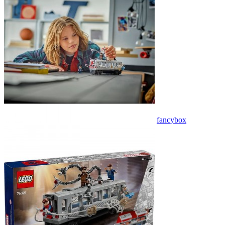
fancybox