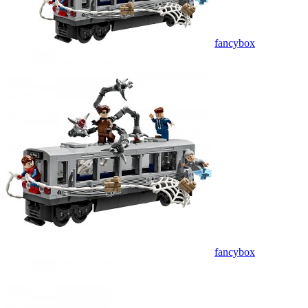
fancybox
fancybox