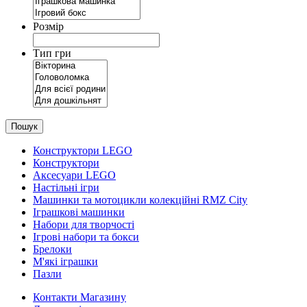
Розмір
Тип гри
Пошук
Конструктори LEGO
Конструктори
Аксесуари LEGO
Настільні ігри
Машинки та мотоцикли колекційні RMZ City
Іграшкові машинки
Набори для творчості
Ігрові набори та бокси
Брелоки
М'які іграшки
Пазли
Контакти Магазину