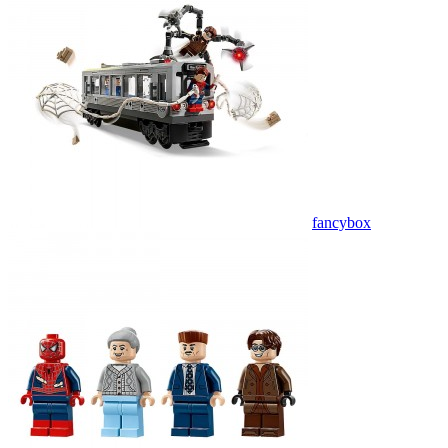
fancybox