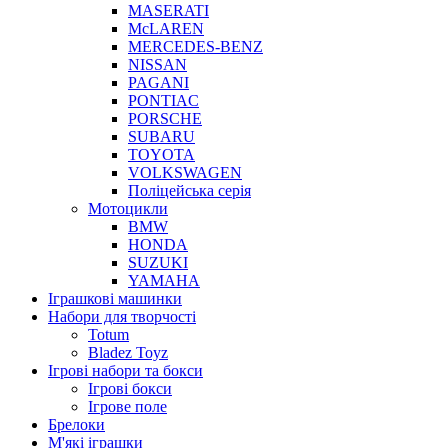
MASERATI
McLAREN
MERCEDES-BENZ
NISSAN
PAGANI
PONTIAC
PORSCHE
SUBARU
TOYOTA
VOLKSWAGEN
Поліцейська серія
Мотоцикли
BMW
HONDA
SUZUKI
YAMAHA
Іграшкові машинки
Набори для творчості
Totum
Bladez Toyz
Ігрові набори та бокси
Ігрові бокси
Ігрове поле
Брелоки
М'які іграшки