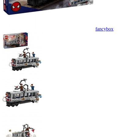
fancybox