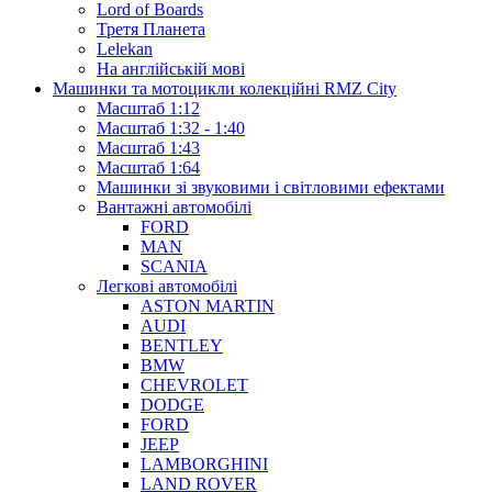
Lord of Boards
Третя Планета
Lelekan
На англійській мові
Машинки та мотоцикли колекційні RMZ City
Масштаб 1:12
Масштаб 1:32 - 1:40
Масштаб 1:43
Масштаб 1:64
Машинки зі звуковими і світловими ефектами
Вантажні автомобілі
FORD
MAN
SCANIA
Легкові автомобілі
ASTON MARTIN
AUDI
BENTLEY
BMW
CHEVROLET
DODGE
FORD
JEEP
LAMBORGHINI
LAND ROVER