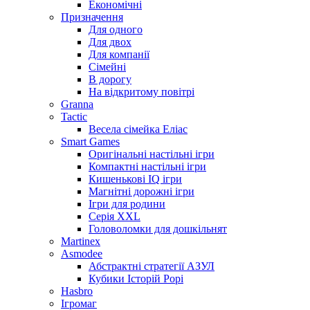
Економічні
Призначення
Для одного
Для двох
Для компанії
Сімейні
В дорогу
На відкритому повітрі
Granna
Tactic
Весела сімейка Еліас
Smart Games
Оригінальні настільні ігри
Компактні настільні ігри
Кишенькові IQ ігри
Магнітні дорожні ігри
Ігри для родини
Серія XXL
Головоломки для дошкільнят
Martinex
Asmodee
Абстрактні стратегії АЗУЛ
Кубики Історій Рорі
Hasbro
Ігромаг