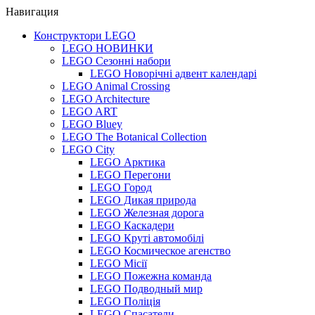
Навигация
Конструктори LEGO
LEGO НОВИНКИ
LEGO Сезонні набори
LEGO Новорічні адвент календарі
LEGO Animal Crossing
LEGO Architecture
LEGO ART
LEGO Bluey
LEGO The Botanical Collection
LEGO City
LEGO Арктика
LEGO Перегони
LEGO Город
LEGO Дикая природа
LEGO Железная дорога
LEGO Каскадери
LEGO Круті автомобілі
LEGO Космическое агенство
LEGO Місії
LEGO Пожежна команда
LEGO Подводный мир
LEGO Поліція
LEGO Спасатели