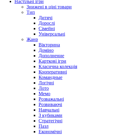
Настільні ігри
Знижені в ціні товари
Тип
Дитячі
Дорослі
Сімейні
Універсальні
Жанр
Вікторина
Доміно
Дополнение
Карткові ігри
Класична колекція
Кооперативні
Командные
Логічні
Лото
Мемо
Розважальні
Розвиваючі
Навчальні
З кубиками
Стратегічні
Пазл
Економічні