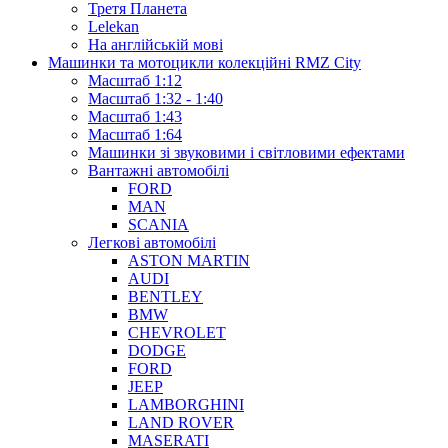
Третя Планета
Lelekan
На англійській мові
Машинки та мотоцикли колекційні RMZ City
Масштаб 1:12
Масштаб 1:32 - 1:40
Масштаб 1:43
Масштаб 1:64
Машинки зі звуковими і світловими ефектами
Вантажні автомобілі
FORD
MAN
SCANIA
Легкові автомобілі
ASTON MARTIN
AUDI
BENTLEY
BMW
CHEVROLET
DODGE
FORD
JEEP
LAMBORGHINI
LAND ROVER
MASERATI