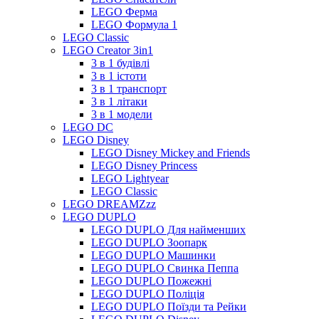
LEGO Ферма
LEGO Формула 1
LEGO Classic
LEGO Creator 3in1
3 в 1 будівлі
3 в 1 істоти
3 в 1 транспорт
3 в 1 літаки
3 в 1 модели
LEGO DC
LEGO Disney
LEGO Disney Mickey and Friends
LEGO Disney Princess
LEGO Lightyear
LEGO Classic
LEGO DREAMZzz
LEGO DUPLO
LEGO DUPLO Для найменших
LEGO DUPLO Зоопарк
LEGO DUPLO Машинки
LEGO DUPLO Свинка Пеппа
LEGO DUPLO Пожежні
LEGO DUPLO Поліція
LEGO DUPLO Поїзди та Рейки