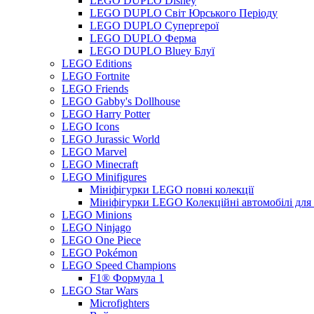
LEGO DUPLO Disney
LEGO DUPLO Світ Юрського Періоду
LEGO DUPLO Супергерої
LEGO DUPLO Ферма
LEGO DUPLO Bluey Блуї
LEGO Editions
LEGO Fortnite
LEGO Friends
LEGO Gabby's Dollhouse
LEGO Harry Potter
LEGO Icons
LEGO Jurassic World
LEGO Marvel
LEGO Minecraft
LEGO Minifigures
Мініфігурки LEGO повні колекції
Мініфігурки LEGO Колекційні автомобілі для
LEGO Minions
LEGO Ninjago
LEGO One Piece
LEGO Pokémon
LEGO Speed Champions
F1® Формула 1
LEGO Star Wars
Microfighters