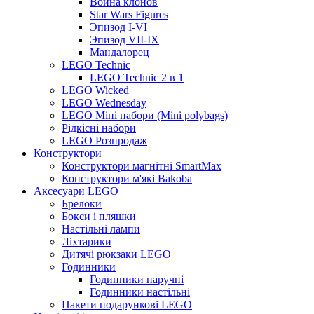
Война клонов
Star Wars Figures
Эпизод I-VI
Эпизод VII-IX
Мандалорец
LEGO Technic
LEGO Technic 2 в 1
LEGO Wicked
LEGO Wednesday
LEGO Міні набори (Mini polybags)
Рідкісні набори
LEGO Розпродаж
Конструктори
Конструктори магнітні SmartMax
Конструктори м'які Bakoba
Аксесуари LEGO
Брелоки
Бокси і пляшки
Настільні лампи
Ліхтарики
Дитячі рюкзаки LEGO
Годинники
Годинники наручні
Годинники настільні
Пакети подарункові LEGO