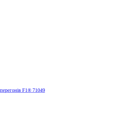
 перегонів F1® 71049