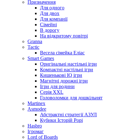
Призначення
Для одного
Для двох
Для компанії
Сімейні
В дорогу
На відкритому повітрі
Granna
Tactic
Весела сімейка Еліас
Smart Games
Оригінальні настільні ігри
Компактні настільні ігри
Кишенькові IQ ігри
Магнітні дорожні ігри
Ігри для родини
Серія XXL
Головоломки для дошкільнят
Martinex
Asmodee
Абстрактні стратегії АЗУЛ
Кубики Історій Рорі
Hasbro
Ігромаг
Lord of Boards