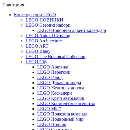
Навигация
Конструктори LEGO
LEGO НОВИНКИ
LEGO Сезонні набори
LEGO Новорічні адвент календарі
LEGO Animal Crossing
LEGO Architecture
LEGO ART
LEGO Bluey
LEGO The Botanical Collection
LEGO City
LEGO Арктика
LEGO Перегони
LEGO Город
LEGO Дикая природа
LEGO Железная дорога
LEGO Каскадери
LEGO Круті автомобілі
LEGO Космическое агенство
LEGO Місії
LEGO Пожежна команда
LEGO Подводный мир
LEGO Поліція
LEGO Спасатели