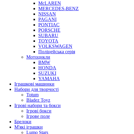
McLAREN
MERCEDES-BENZ
NISSAN
PAGANI
PONTIAC
PORSCHE
SUBARU
TOYOTA
VOLKSWAGEN
Поліцейська серія
Мотоцикли
BMW
HONDA
SUZUKI
YAMAHA
Іграшкові машинки
Набори для творчості
Totum
Bladez Toyz
Ігрові набори та бокси
Ігрові бокси
Ігрове поле
Брелоки
М'які іграшки
Lumo Stars