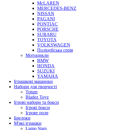
McLAREN
MERCEDES-BENZ
NISSAN
PAGANI
PONTIAC
PORSCHE
SUBARU
TOYOTA
VOLKSWAGEN
Поліцейська серія
Мотоцикли
BMW
HONDA
SUZUKI
YAMAHA
Іграшкові машинки
Набори для творчості
Totum
Bladez Toyz
Ігрові набори та бокси
Ігрові бокси
Ігрове поле
Брелоки
М'які іграшки
Lumo Stars