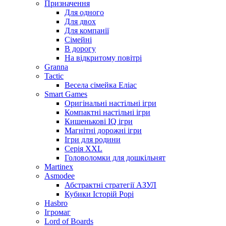
Призначення
Для одного
Для двох
Для компанії
Сімейні
В дорогу
На відкритому повітрі
Granna
Tactic
Весела сімейка Еліас
Smart Games
Оригінальні настільні ігри
Компактні настільні ігри
Кишенькові IQ ігри
Магнітні дорожні ігри
Ігри для родини
Серія XXL
Головоломки для дошкільнят
Martinex
Asmodee
Абстрактні стратегії АЗУЛ
Кубики Історій Рорі
Hasbro
Ігромаг
Lord of Boards