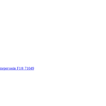
 перегонів F1® 71049