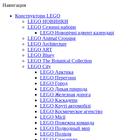
Навигация
Конструктори LEGO
LEGO НОВИНКИ
LEGO Сезонні набори
LEGO Новорічні адвент календарі
LEGO Animal Crossing
LEGO Architecture
LEGO ART
LEGO Bluey
LEGO The Botanical Collection
LEGO City
LEGO Арктика
LEGO Перегони
LEGO Город
LEGO Дикая природа
LEGO Железная дорога
LEGO Каскадери
LEGO Круті автомобілі
LEGO Космическое агенство
LEGO Місії
LEGO Пожежна команда
LEGO Подводный мир
LEGO Поліція
LEGO Спасатели