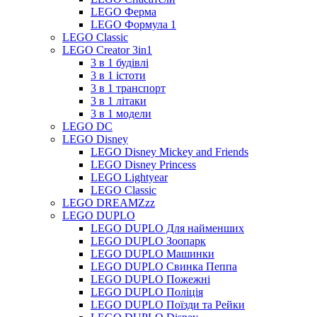
LEGO Ферма
LEGO Формула 1
LEGO Classic
LEGO Creator 3in1
3 в 1 будівлі
3 в 1 істоти
3 в 1 транспорт
3 в 1 літаки
3 в 1 модели
LEGO DC
LEGO Disney
LEGO Disney Mickey and Friends
LEGO Disney Princess
LEGO Lightyear
LEGO Classic
LEGO DREAMZzz
LEGO DUPLO
LEGO DUPLO Для найменших
LEGO DUPLO Зоопарк
LEGO DUPLO Машинки
LEGO DUPLO Свинка Пеппа
LEGO DUPLO Пожежні
LEGO DUPLO Поліція
LEGO DUPLO Поїзди та Рейки