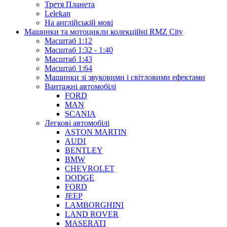
Третя Планета
Lelekan
На англійській мові
Машинки та мотоцикли колекційні RMZ City
Масштаб 1:12
Масштаб 1:32 - 1:40
Масштаб 1:43
Масштаб 1:64
Машинки зі звуковими і світловими ефектами
Вантажні автомобілі
FORD
MAN
SCANIA
Легкові автомобілі
ASTON MARTIN
AUDI
BENTLEY
BMW
CHEVROLET
DODGE
FORD
JEEP
LAMBORGHINI
LAND ROVER
MASERATI