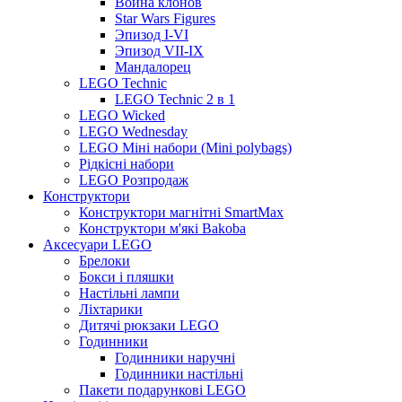
Война клонов
Star Wars Figures
Эпизод I-VI
Эпизод VII-IX
Мандалорец
LEGO Technic
LEGO Technic 2 в 1
LEGO Wicked
LEGO Wednesday
LEGO Міні набори (Mini polybags)
Рідкісні набори
LEGO Розпродаж
Конструктори
Конструктори магнітні SmartMax
Конструктори м'які Bakoba
Аксесуари LEGO
Брелоки
Бокси і пляшки
Настільні лампи
Ліхтарики
Дитячі рюкзаки LEGO
Годинники
Годинники наручні
Годинники настільні
Пакети подарункові LEGO