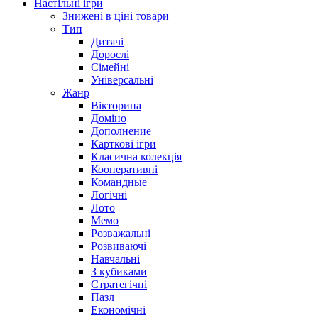
Настільні ігри
Знижені в ціні товари
Тип
Дитячі
Дорослі
Сімейні
Універсальні
Жанр
Вікторина
Доміно
Дополнение
Карткові ігри
Класична колекція
Кооперативні
Командные
Логічні
Лото
Мемо
Розважальні
Розвиваючі
Навчальні
З кубиками
Стратегічні
Пазл
Економічні