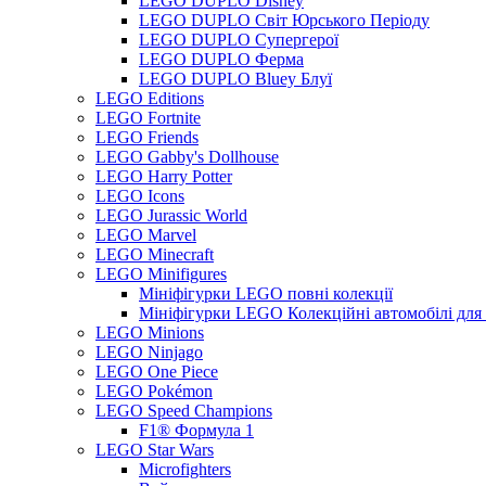
LEGO DUPLO Disney
LEGO DUPLO Світ Юрського Періоду
LEGO DUPLO Супергерої
LEGO DUPLO Ферма
LEGO DUPLO Bluey Блуї
LEGO Editions
LEGO Fortnite
LEGO Friends
LEGO Gabby's Dollhouse
LEGO Harry Potter
LEGO Icons
LEGO Jurassic World
LEGO Marvel
LEGO Minecraft
LEGO Minifigures
Мініфігурки LEGO повні колекції
Мініфігурки LEGO Колекційні автомобілі для
LEGO Minions
LEGO Ninjago
LEGO One Piece
LEGO Pokémon
LEGO Speed Champions
F1® Формула 1
LEGO Star Wars
Microfighters