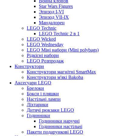
Война клонов
Star Wars Figures
Эпизод I-VI
Эпизод VII-IX
Мандалорец
LEGO Technic
LEGO Technic 2 в 1
LEGO Wicked
LEGO Wednesday
LEGO Міні набори (Mini polybags)
Рідкісні набори
LEGO Розпродаж
Конструктори
Конструктори магнітні SmartMax
Конструктори м'які Bakoba
Аксесуари LEGO
Брелоки
Бокси і пляшки
Настільні лампи
Ліхтарики
Дитячі рюкзаки LEGO
Годинники
Годинники наручні
Годинники настільні
Пакети подарункові LEGO