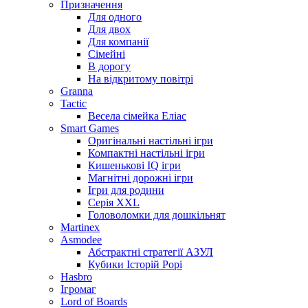
Призначення
Для одного
Для двох
Для компанії
Сімейні
В дорогу
На відкритому повітрі
Granna
Tactic
Весела сімейка Еліас
Smart Games
Оригінальні настільні ігри
Компактні настільні ігри
Кишенькові IQ ігри
Магнітні дорожні ігри
Ігри для родини
Серія XXL
Головоломки для дошкільнят
Martinex
Asmodee
Абстрактні стратегії АЗУЛ
Кубики Історій Рорі
Hasbro
Ігромаг
Lord of Boards