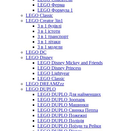
LEGO Ферма
LEGO Формула 1
LEGO Classic
LEGO Creator 3in1
3 в 1 будівлі
3 в 1 істоти
3 в 1 транспорт
3 в 1 літаки
3 в 1 модели
LEGO DC
LEGO Disney
LEGO Disney Mickey and Friends
LEGO Disney Princess
LEGO Lightyear
LEGO Classic
LEGO DREAMZzz
LEGO DUPLO
LEGO DUPLO Для найменших
LEGO DUPLO Зоопарк
LEGO DUPLO Машинки
LEGO DUPLO Свинка Пеппа
LEGO DUPLO Пожежні
LEGO DUPLO Поліція
LEGO DUPLO Поїзди та Рейки