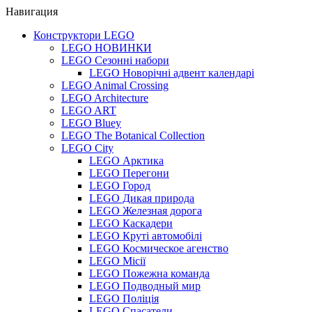
Навигация
Конструктори LEGO
LEGO НОВИНКИ
LEGO Сезонні набори
LEGO Новорічні адвент календарі
LEGO Animal Crossing
LEGO Architecture
LEGO ART
LEGO Bluey
LEGO The Botanical Collection
LEGO City
LEGO Арктика
LEGO Перегони
LEGO Город
LEGO Дикая природа
LEGO Железная дорога
LEGO Каскадери
LEGO Круті автомобілі
LEGO Космическое агенство
LEGO Місії
LEGO Пожежна команда
LEGO Подводный мир
LEGO Поліція
LEGO Спасатели