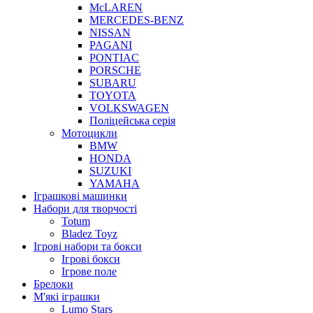
McLAREN
MERCEDES-BENZ
NISSAN
PAGANI
PONTIAC
PORSCHE
SUBARU
TOYOTA
VOLKSWAGEN
Поліцейська серія
Мотоцикли
BMW
HONDA
SUZUKI
YAMAHA
Іграшкові машинки
Набори для творчості
Totum
Bladez Toyz
Ігрові набори та бокси
Ігрові бокси
Ігрове поле
Брелоки
М'які іграшки
Lumo Stars