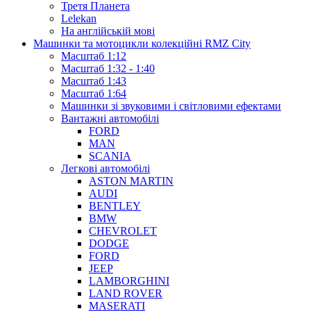
Третя Планета
Lelekan
На англійській мові
Машинки та мотоцикли колекційні RMZ City
Масштаб 1:12
Масштаб 1:32 - 1:40
Масштаб 1:43
Масштаб 1:64
Машинки зі звуковими і світловими ефектами
Вантажні автомобілі
FORD
MAN
SCANIA
Легкові автомобілі
ASTON MARTIN
AUDI
BENTLEY
BMW
CHEVROLET
DODGE
FORD
JEEP
LAMBORGHINI
LAND ROVER
MASERATI