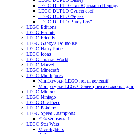
LEGO DUPLO Disney
LEGO DUPLO Світ Юрського Періоду
LEGO DUPLO Супергерої
LEGO DUPLO Ферма
LEGO DUPLO Bluey Блуї
LEGO Editions
LEGO Fortnite
LEGO Friends
LEGO Gabby's Dollhouse
LEGO Harry Potter
LEGO Icons
LEGO Jurassic World
LEGO Marvel
LEGO Minecraft
LEGO Minifigures
Мініфігурки LEGO повні колекції
Мініфігурки LEGO Колекційні автомобілі для
LEGO Minions
LEGO Ninjago
LEGO One Piece
LEGO Pokémon
LEGO Speed Champions
F1® Формула 1
LEGO Star Wars
Microfighters