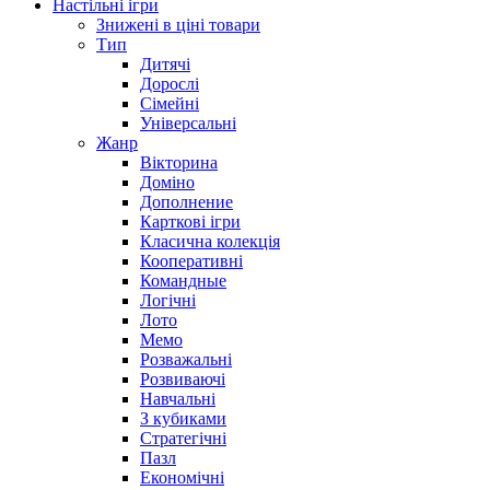
Настільні ігри
Знижені в ціні товари
Тип
Дитячі
Дорослі
Сімейні
Універсальні
Жанр
Вікторина
Доміно
Дополнение
Карткові ігри
Класична колекція
Кооперативні
Командные
Логічні
Лото
Мемо
Розважальні
Розвиваючі
Навчальні
З кубиками
Стратегічні
Пазл
Економічні