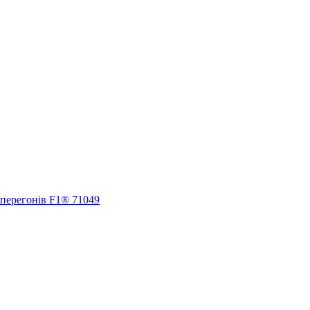
 перегонів F1® 71049