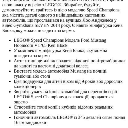
свою власну версію з LEGO®! Збирайте, будуйте,
демонструйте та грайтесь із цією моделлю Speed Champions,
яка містить деталі одного з найвідоміших кастомних
автомобілів, що прославився на вулицях Лос-Анджелеса у
відео Gymkhana SEVEN 2014 року. Є навіть мініфігурка Кена
Блока, яку можна посадити за кермо.
LEGO® Speed Champions Модель Ford Mustang
Hoonicorn V1 '65 Ken Block
У комплекті мініфігурка Кена Блока, яку можна
посадити за кермо
Автентичні деталі включають відкриті повітрозабірники
на капоті та кастомні додаткові колеса
Виставте модель автомобіля Mustang на полиці,
тумбочці або столі
Ідея подарунка для дітей віком від 9 років або дорослих
колекціонерів
Зверніть увагу на інші автомобілі для перегонів серії
LEGO® Speed Champions для колекції, продаються
окремо
Створюйте точні копії з кубиків відомих реальних
автомобілів
Гоночний автомобіль LEGO® із 345 деталей сягає понад
16 см завдовжки