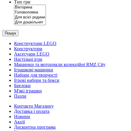
Тип гри
Пошук
Конструктори LEGO
Конструктори
Аксесуари LEGO
Настільні ігри
Машинки та мотоцикли колекційні RMZ City
Іграшкові машинки
Набори для творчості
Ігрові набори та бокси
Брелоки
М'які іграшки
Пазли
Контакти Магазину
Доставка і оплата
Новини
Акції
Дисконтна програма