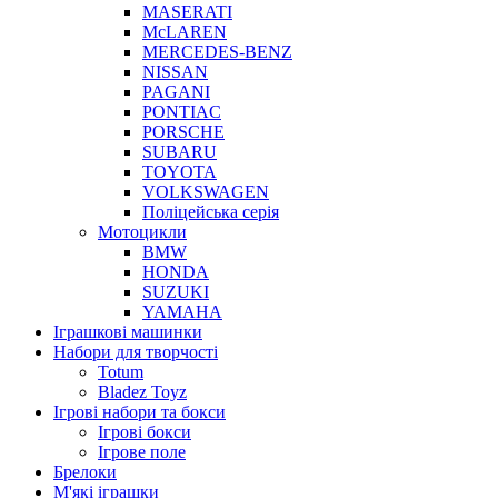
MASERATI
McLAREN
MERCEDES-BENZ
NISSAN
PAGANI
PONTIAC
PORSCHE
SUBARU
TOYOTA
VOLKSWAGEN
Поліцейська серія
Мотоцикли
BMW
HONDA
SUZUKI
YAMAHA
Іграшкові машинки
Набори для творчості
Totum
Bladez Toyz
Ігрові набори та бокси
Ігрові бокси
Ігрове поле
Брелоки
М'які іграшки