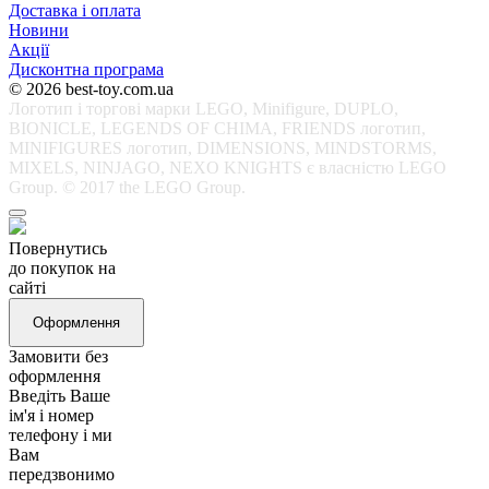
Доставка і оплата
Новини
Акції
Дисконтна програма
© 2026 best-toy.com.ua
Логотип і торгові марки LEGO, Minifigure, DUPLO,
BIONICLE, LEGENDS OF CHIMA, FRIENDS логотип,
MINIFIGURES логотип, DIMENSIONS, MINDSTORMS,
MIXELS, NINJAGO, NEXO KNIGHTS є власністю LEGO
Group. © 2017 the LEGO Group.
Повернутись
до покупок на
сайті
Оформлення
Замовити без
оформлення
Введіть Ваше
ім'я і номер
телефону і ми
Вам
передзвонимо