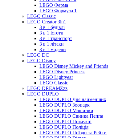
LEGO Ферма
LEGO Формула 1
LEGO Classic
LEGO Creator 3in1
3 в 1 будівлі
3 в 1 істоти
3 в 1 транспорт
3 в 1 літаки
3 в 1 модели
LEGO DC
LEGO Disney
LEGO Disney Mickey and Friends
LEGO Disney Princess
LEGO Lightyear
LEGO Classic
LEGO DREAMZzz
LEGO DUPLO
LEGO DUPLO Для найменших
LEGO DUPLO Зоопарк
LEGO DUPLO Машинки
LEGO DUPLO Свинка Пеппа
LEGO DUPLO Пожежні
LEGO DUPLO Поліція
LEGO DUPLO Поїзди та Рейки