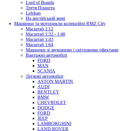
Lord of Boards
Третя Планета
Lelekan
На англійській мові
Машинки та мотоцикли колекційні RMZ City
Масштаб 1:12
Масштаб 1:32 - 1:40
Масштаб 1:43
Масштаб 1:64
Машинки зі звуковими і світловими ефектами
Вантажні автомобілі
FORD
MAN
SCANIA
Легкові автомобілі
ASTON MARTIN
AUDI
BENTLEY
BMW
CHEVROLET
DODGE
FORD
JEEP
LAMBORGHINI
LAND ROVER