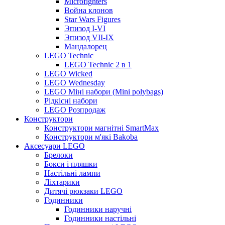
Microfighters
Война клонов
Star Wars Figures
Эпизод I-VI
Эпизод VII-IX
Мандалорец
LEGO Technic
LEGO Technic 2 в 1
LEGO Wicked
LEGO Wednesday
LEGO Міні набори (Mini polybags)
Рідкісні набори
LEGO Розпродаж
Конструктори
Конструктори магнітні SmartMax
Конструктори м'які Bakoba
Аксесуари LEGO
Брелоки
Бокси і пляшки
Настільні лампи
Ліхтарики
Дитячі рюкзаки LEGO
Годинники
Годинники наручні
Годинники настільні