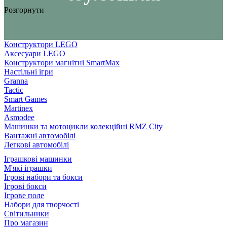
Розгорнути
Конструктори LEGO
Аксесуари LEGO
Конструктори магнітні SmartMax
Настільні ігри
Granna
Tactic
Smart Games
Martinex
Asmodee
Машинки та мотоцикли колекційні RMZ City
Вантажні автомобілі
Легкові автомобілі
Іграшкові машинки
М'які іграшки
Ігрові набори та бокси
Ігрові бокси
Ігрове поле
Набори для творчості
Світильники
Про магазин