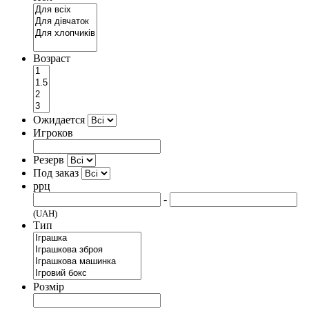
Возраст
Ожидается
Игроков
Резерв
Под заказ
ррц
-
(UAH)
Тип
Розмір