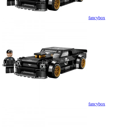
fancybox
fancybox