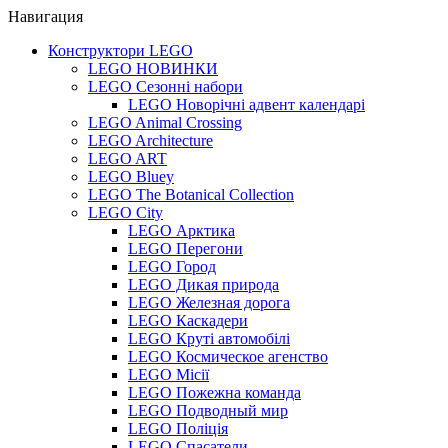
Навигация
Конструктори LEGO
LEGO НОВИНКИ
LEGO Сезонні набори
LEGO Новорічні адвент календарі
LEGO Animal Crossing
LEGO Architecture
LEGO ART
LEGO Bluey
LEGO The Botanical Collection
LEGO City
LEGO Арктика
LEGO Перегони
LEGO Город
LEGO Дикая природа
LEGO Железная дорога
LEGO Каскадери
LEGO Круті автомобілі
LEGO Космическое агенство
LEGO Місії
LEGO Пожежна команда
LEGO Подводный мир
LEGO Поліція
LEGO Спасатели