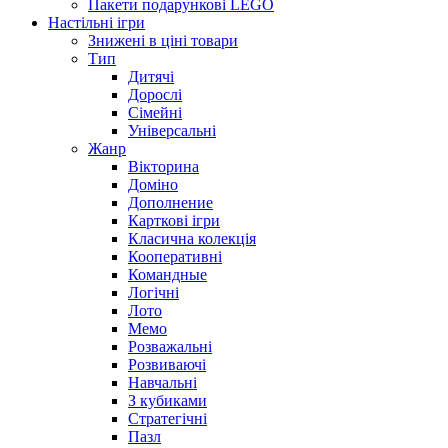
Пакети подарункові LEGO
Настільні ігри
Знижені в ціні товари
Тип
Дитячі
Дорослі
Сімейні
Універсальні
Жанр
Вікторина
Доміно
Дополнение
Карткові ігри
Класична колекція
Кооперативні
Командные
Логічні
Лото
Мемо
Розважальні
Розвиваючі
Навчальні
З кубиками
Стратегічні
Пазл