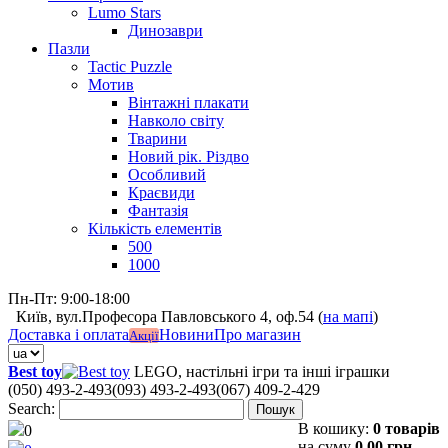
Lumo Stars
Динозаври
Пазли
Tactic Puzzle
Мотив
Вінтажні плакати
Навколо світу
Тварини
Новий рік. Різдво
Особливий
Краєвиди
Фантазія
Кількість елементів
500
1000
Пн-Пт: 9:00-18:00
Київ, вул.Професора Павловського 4, оф.54 (
на мапі
)
Доставка і оплата
Новини
Про магазин
Акції
Best toy
LEGO, настільні ігри та інші іграшки
(050) 493-2-493
(093) 493-2-493
(067) 409-2-429
Search:
Пошук
В кошику:
0 товарів
0
на суму
0,00 грн.