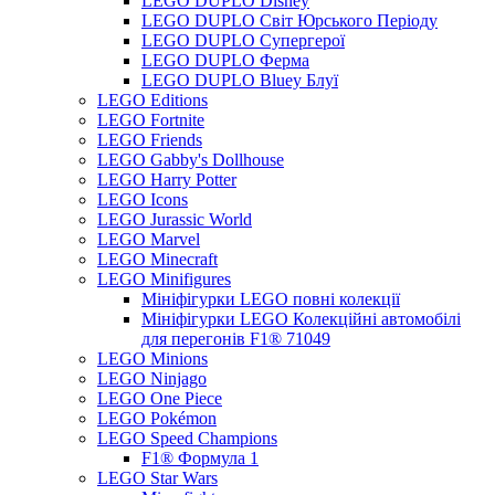
LEGO DUPLO Disney
LEGO DUPLO Світ Юрського Періоду
LEGO DUPLO Супергерої
LEGO DUPLO Ферма
LEGO DUPLO Bluey Блуї
LEGO Editions
LEGO Fortnite
LEGO Friends
LEGO Gabby's Dollhouse
LEGO Harry Potter
LEGO Icons
LEGO Jurassic World
LEGO Marvel
LEGO Minecraft
LEGO Minifigures
Мініфігурки LEGO повні колекції
Мініфігурки LEGO Колекційні автомобілі
для перегонів F1® 71049
LEGO Minions
LEGO Ninjago
LEGO One Piece
LEGO Pokémon
LEGO Speed Champions
F1® Формула 1
LEGO Star Wars