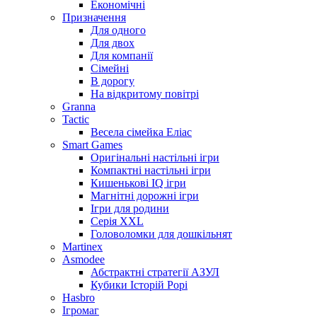
Економічні
Призначення
Для одного
Для двох
Для компанії
Сімейні
В дорогу
На відкритому повітрі
Granna
Tactic
Весела сімейка Еліас
Smart Games
Оригінальні настільні ігри
Компактні настільні ігри
Кишенькові IQ ігри
Магнітні дорожні ігри
Ігри для родини
Серія XXL
Головоломки для дошкільнят
Martinex
Asmodee
Абстрактні стратегії АЗУЛ
Кубики Історій Рорі
Hasbro
Ігромаг