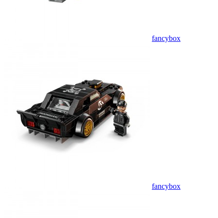
fancybox
fancybox