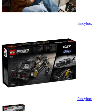
fancybox
fancybox