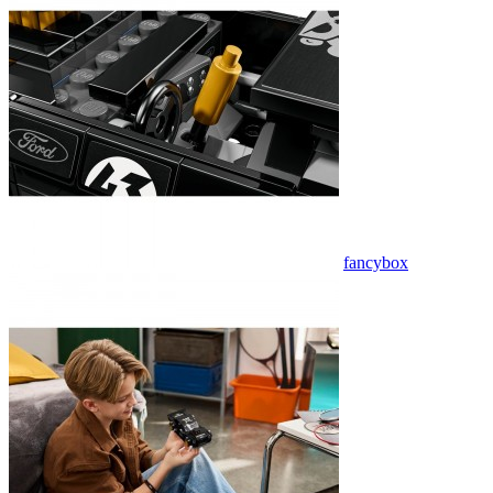
fancybox