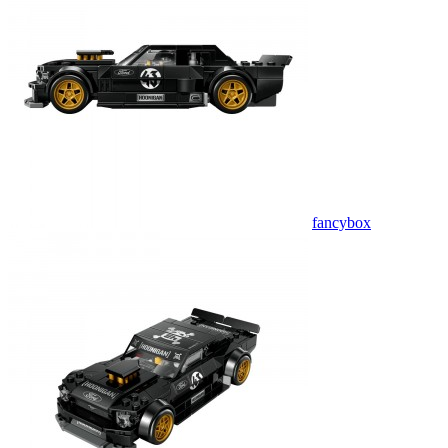
fancybox