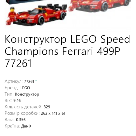
Конструктор LEGO Speed
Champions Ferrari 499P
77261
Артикул:
77261
*
Бренд:
LEGO
Тип:
Конструктор
Вік:
9-16
Кількість деталей:
329
Розмір коробки:
262 x 141 x 61
Вага:
0.356
Країна:
Данія