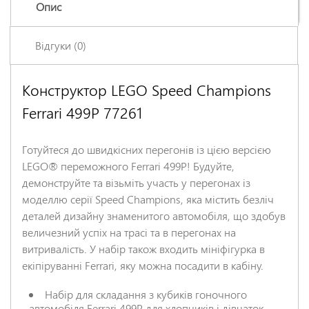
Опис
Відгуки (0)
Конструктор LEGO Speed Champions
Залишіть відгук про цей товар першими
Ferrari 499P 77261
Ім'я
*
Готуйтеся до швидкісних перегонів із цією версією
Заголовок відгуку
*
LEGO® переможного Ferrari 499P! Будуйте,
демонструйте та візьміть участь у перегонах із
моделлю серії Speed Champions, яка містить безліч
Відгук
*
деталей дизайну знаменитого автомобіля, що здобув
величезний успіх на трасі та в перегонах на
витривалість. У набір також входить мініфігурка в
екіпіруванні Ferrari, яку можна посадити в кабіну.
Набір для складання з кубиків гоночного
автомобіля Ferrari 499P для хлопчиків і дівчаток