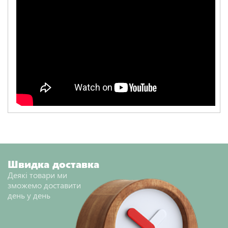
Швидка доставка
Деякі товари ми
зможемо доставити
день у день