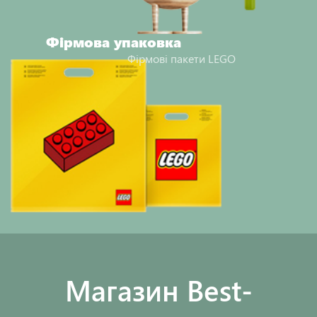
Фірмова упаковка
Фірмові пакети LEGO
Maгазин Best-