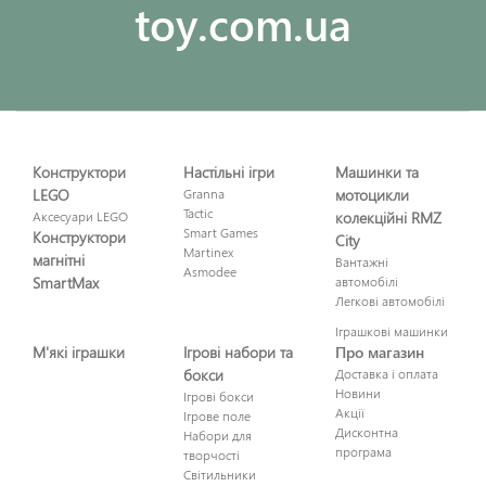
toy.com.ua
Конструктори
Настільні ігри
Машинки та
LEGO
Granna
мотоцикли
Tactic
Аксесуари LEGO
колекційні RMZ
Smart Games
Конструктори
City
Martinex
магнітні
Вантажні
Asmodee
SmartMax
автомобілі
Легкові автомобілі
Іграшкові машинки
М'які іграшки
Ігрові набори та
Про магазин
бокси
Доставка і оплата
Новини
Ігрові бокси
Акції
Ігрове поле
Дисконтна
Набори для
програма
творчості
Світильники