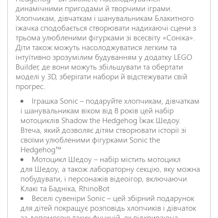
динамічними пригодами й творчими іграми.
Хлопчикам, дівчаткам і шанувальникам Блакитного
їжачка сподобається створювати надихаючі сцени з
трьома улюбленими фігурками зі всесвіту «Соніка».
Діти також можуть насолоджуватися легким та
інтуїтивно зрозумілим будуванням у додатку LEGO
Builder, де вони можуть збільшувати та обертати
моделі у 3D, зберігати набори й відстежувати свій
прогрес.
Іграшка Sonic – подаруйте хлопчикам, дівчаткам
і шанувальникам віком від 8 років цей набір
мотоциклів Shadow the Hedgehog Їжак Шедоу.
Втеча, який дозволяє дітям створювати історії зі
своїми улюбленими фігурками Sonic the
Hedgehog™
Мотоцикл Шедоу – набір містить мотоцикл
для Шедоу, а також лабораторну секцію, яку можна
побудувати, і персонажів відеоігор, включаючи
Клакі та Бадніка, RhinoBot
Веселі сувеніри Sonic – цей збірний подарунок
для дітей покращує розповідь хлопчиків і дівчаток
за допомогою таких функцій, як відкриваюча