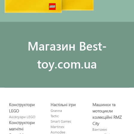
Maгазин Best-
toy.com.ua
Конструктори
Настільні ігри
Машинки та
LEGO
Granna
мотоцикли
Tactic
Аксесуари LEGO
колекційні RMZ
Smart Games
Конструктори
City
Martinex
магнітні
Вантажні
Asmodee