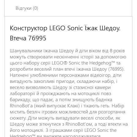
Відгуки (0)
Конструктор LEGO Sonic Їжак Шедоу.
Залишіть відгук про цей товар першими
Втеча 76995
Ім'я
*
Шанувальники їжачка Шедоу й діти віком від 8 років
можуть створювати нескінченні історії за допомогою
Заголовок відгуку
*
цього набору серії LEGO® Sonic the Hedgehog™ та
розробити веселий план втечі їжачка Шедоу (76995).
Натхнені улюбленими персонажами відеоігор, діти
вигадують захопливі пригоди, складаючи набір, і
Відгук
*
весело визволяють Шедоу зі стазисної камери
лабораторії й проїжджають на мотоциклі повз
барикаду, що падає, а потім знищують бадніка
RhinoBot'а (який випускає Клакі) і тікають геть. Набір
містить безліч ігрових можливостей для розгортання
сюжету. Діти можуть вигадувати веселі способи, як
Шедоу може зіткнутися з RhinoBot'ом, а тоді втекти на
його мотоциклі. З іграшками серії LEGO Sonic the
Hedgehog™ ви зможете насолоджуватися
НАДІСЛАТИ ВІДГУК