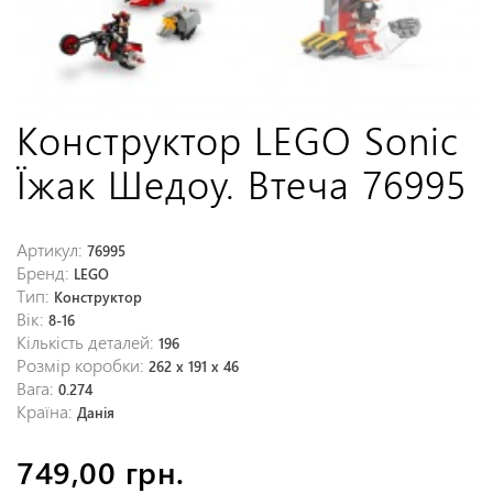
Конструктор LEGO Sonic
Їжак Шедоу. Втеча 76995
Артикул:
76995
Бренд:
LEGO
Тип:
Конструктор
Вік:
8-16
Кількість деталей:
196
Розмір коробки:
262 x 191 x 46
Вага:
0.274
Країна:
Данія
749,00 грн.