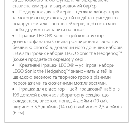
стазисна камера та закриваючий бар’єр
Подарунок для геймерів – цегляна лабораторія
та мотоцикл надихають дітей на дії та пригоди та є
подарунком для фанатів геймерів, щоб показати
своїм друзям і виставити на показ
Іграшки LEGO® Sonic – цей конструктор
дозволяє фанатам Соника розширювати свою гру
безліччю способів, додаючи його до інших наборів
LEGO та ігрових наборів LEGO Sonic the Hedgehog™
(кожен продається окремо) у серії.
Креативні іграшки LEGO® – усі ігрові набори
LEGO Sonic the Hedgehog™ знайомлять дітей із
швидкою веселою та творчою грою з різними
персонажами та сюжетними можливостями.
Іграшка для відеоігор – цей іграшковий набір із
196 деталей включає лабораторну секцію, що
складається, висотою понад 4 дюйми (10 см),
шириною 5,5 дюймів (14 см) і глибиною 2,5 дюймів
(6 см).