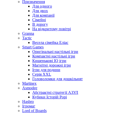
Призначення
Для одного
Для двох
Для компанії
Сімейні
В дорогу
На відкритому повітрі
Granna
Tactic
Весела сімейка Еліас
Smart Games
Оригінальні настільні ігри
Компактні настільні ігри
Кишенькові IQ ігри
Магнітні дорожні ігри
Ігри для родини
Серія XXL
Головоломки для дошкільнят
Martinex
Asmodee
Абстрактні стратегії АЗУЛ
Кубики Історій Рорі
Hasbro
Ігромаг
Lord of Boards