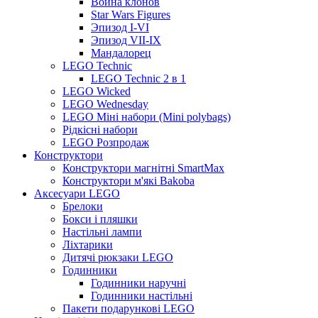
Война клонов
Star Wars Figures
Эпизод I-VI
Эпизод VII-IX
Мандалорец
LEGO Technic
LEGO Technic 2 в 1
LEGO Wicked
LEGO Wednesday
LEGO Міні набори (Mini polybags)
Рідкісні набори
LEGO Розпродаж
Конструктори
Конструктори магнітні SmartMax
Конструктори м'які Bakoba
Аксесуари LEGO
Брелоки
Бокси і пляшки
Настільні лампи
Ліхтарики
Дитячі рюкзаки LEGO
Годинники
Годинники наручні
Годинники настільні
Пакети подарункові LEGO