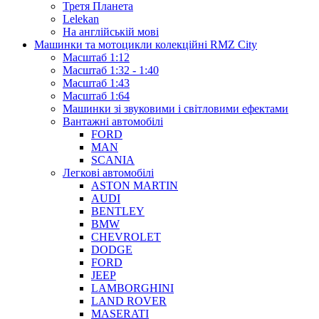
Третя Планета
Lelekan
На англійській мові
Машинки та мотоцикли колекційні RMZ City
Масштаб 1:12
Масштаб 1:32 - 1:40
Масштаб 1:43
Масштаб 1:64
Машинки зі звуковими і світловими ефектами
Вантажні автомобілі
FORD
MAN
SCANIA
Легкові автомобілі
ASTON MARTIN
AUDI
BENTLEY
BMW
CHEVROLET
DODGE
FORD
JEEP
LAMBORGHINI
LAND ROVER
MASERATI