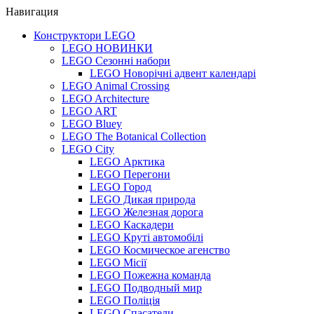
Навигация
Конструктори LEGO
LEGO НОВИНКИ
LEGO Сезонні набори
LEGO Новорічні адвент календарі
LEGO Animal Crossing
LEGO Architecture
LEGO ART
LEGO Bluey
LEGO The Botanical Collection
LEGO City
LEGO Арктика
LEGO Перегони
LEGO Город
LEGO Дикая природа
LEGO Железная дорога
LEGO Каскадери
LEGO Круті автомобілі
LEGO Космическое агенство
LEGO Місії
LEGO Пожежна команда
LEGO Подводный мир
LEGO Поліція
LEGO Спасатели