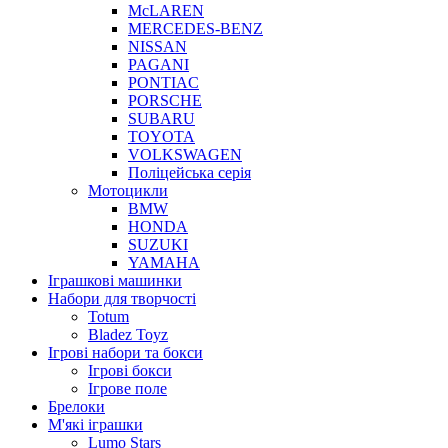
McLAREN
MERCEDES-BENZ
NISSAN
PAGANI
PONTIAC
PORSCHE
SUBARU
TOYOTA
VOLKSWAGEN
Поліцейська серія
Мотоцикли
BMW
HONDA
SUZUKI
YAMAHA
Іграшкові машинки
Набори для творчості
Totum
Bladez Toyz
Ігрові набори та бокси
Ігрові бокси
Ігрове поле
Брелоки
М'які іграшки
Lumo Stars