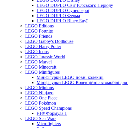
LEGO DUPLO Disney
LEGO DUPLO Світ Юрського Періоду
LEGO DUPLO Супергерої
LEGO DUPLO Ферма
LEGO DUPLO Bluey Блуї
LEGO Editions
LEGO Fortnite
LEGO Friends
LEGO Gabby's Dollhouse
LEGO Harry Potter
LEGO Icons
LEGO Jurassic World
LEGO Marvel
LEGO Minecraft
LEGO Minifigures
Мініфігурки LEGO повні колекції
Мініфігурки LEGO Колекційні автомобілі для
LEGO Minions
LEGO Ninjago
LEGO One Piece
LEGO Pokémon
LEGO Speed Champions
F1® Формула 1
LEGO Star Wars
Microfighters