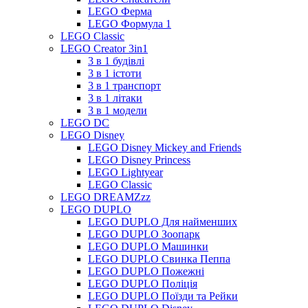
LEGO Ферма
LEGO Формула 1
LEGO Classic
LEGO Creator 3in1
3 в 1 будівлі
3 в 1 істоти
3 в 1 транспорт
3 в 1 літаки
3 в 1 модели
LEGO DC
LEGO Disney
LEGO Disney Mickey and Friends
LEGO Disney Princess
LEGO Lightyear
LEGO Classic
LEGO DREAMZzz
LEGO DUPLO
LEGO DUPLO Для найменших
LEGO DUPLO Зоопарк
LEGO DUPLO Машинки
LEGO DUPLO Свинка Пеппа
LEGO DUPLO Пожежні
LEGO DUPLO Поліція
LEGO DUPLO Поїзди та Рейки