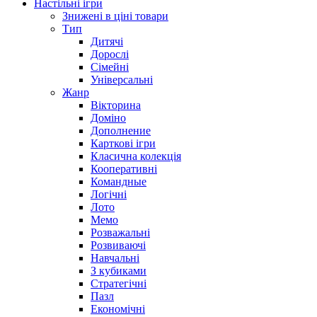
Настільні ігри
Знижені в ціні товари
Тип
Дитячі
Дорослі
Сімейні
Універсальні
Жанр
Вікторина
Доміно
Дополнение
Карткові ігри
Класична колекція
Кооперативні
Командные
Логічні
Лото
Мемо
Розважальні
Розвиваючі
Навчальні
З кубиками
Стратегічні
Пазл
Економічні