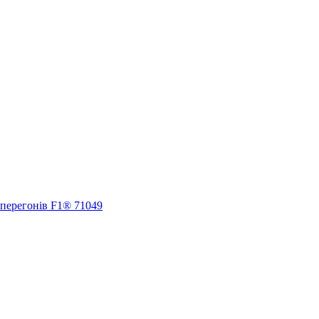
 перегонів F1® 71049