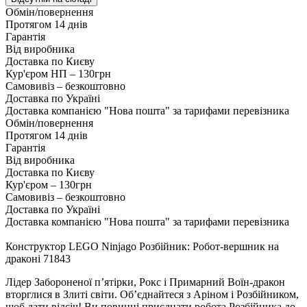
Обмін/повернення
Протягом 14 днів
Гарантія
Від виробника
Доставка по Києву
Кур'єром НП – 130грн
Самовивіз – безкоштовно
Доставка по Україні
Доставка компанією "Нова пошта" за тарифами перевізника
Обмін/повернення
Протягом 14 днів
Гарантія
Від виробника
Доставка по Києву
Кур'єром – 130грн
Самовивіз – безкоштовно
Доставка по Україні
Доставка компанією "Нова пошта" за тарифами перевізника
Конструктор LEGO Ninjago Розбійник: Робот-вершник на
драконі 71843
Лідер Забороненої пʼятірки, Рокс і Примарний Воїн-дракон
вторглися в Злиті світи. Обʼєднайтеся з Аріном і Розбійником,
щоб дати відсіч! Ви повинні приєднати робота Розбійника до