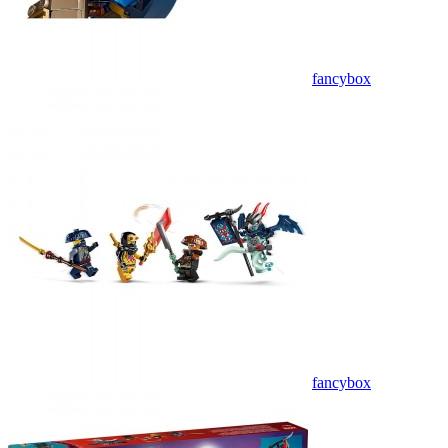
fancybox
fancybox