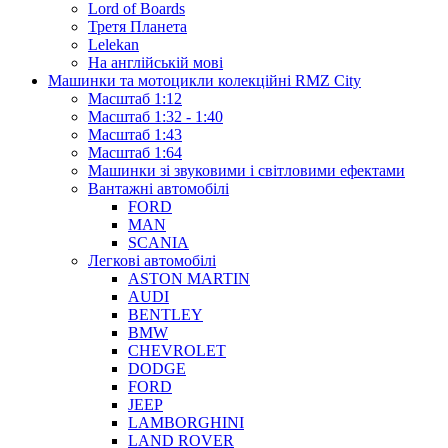
Lord of Boards
Третя Планета
Lelekan
На англійській мові
Машинки та мотоцикли колекційні RMZ City
Масштаб 1:12
Масштаб 1:32 - 1:40
Масштаб 1:43
Масштаб 1:64
Машинки зі звуковими і світловими ефектами
Вантажні автомобілі
FORD
MAN
SCANIA
Легкові автомобілі
ASTON MARTIN
AUDI
BENTLEY
BMW
CHEVROLET
DODGE
FORD
JEEP
LAMBORGHINI
LAND ROVER