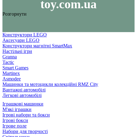
toy.com.ua
Розгорнути
Конструктори LEGO
Аксесуари LEGO
Конструктори магнітні SmartMax
Настільні ігри
Granna
Tactic
Smart Games
Martinex
Asmodee
Машинки та мотоцикли колекційні RMZ City
Вантажні автомобілі
Легкові автомобілі
Іграшкові машинки
М'які іграшки
Ігрові набори та бокси
Ігрові бокси
Ігрове поле
Набори для творчості
Світильники