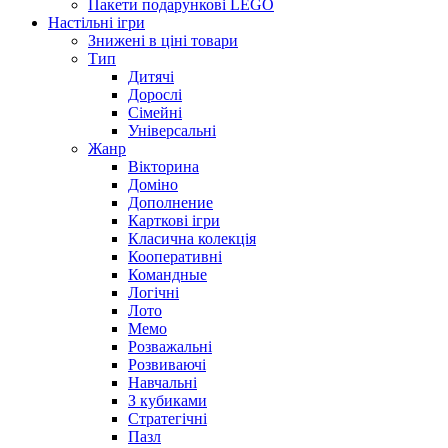
Пакети подарункові LEGO
Настільні ігри
Знижені в ціні товари
Тип
Дитячі
Дорослі
Сімейні
Універсальні
Жанр
Вікторина
Доміно
Дополнение
Карткові ігри
Класична колекція
Кооперативні
Командные
Логічні
Лото
Мемо
Розважальні
Розвиваючі
Навчальні
З кубиками
Стратегічні
Пазл