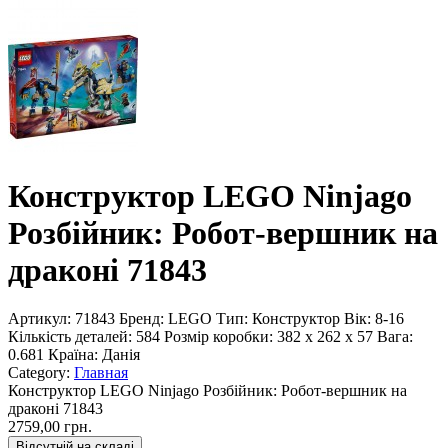
Конструктор LEGO Ninjago
Розбійник: Робот-вершник на
драконі 71843
Артикул:
71843
Бренд:
LEGO
Тип:
Конструктор
Вік:
8-16
Кількість деталей:
584
Розмір коробки:
382 x 262 x 57
Вага:
0.681
Країна:
Данія
Category:
Главная
Конструктор LEGO Ninjago Розбійник: Робот-вершник на
драконі 71843
2759,00 грн.
Відсутній на складі