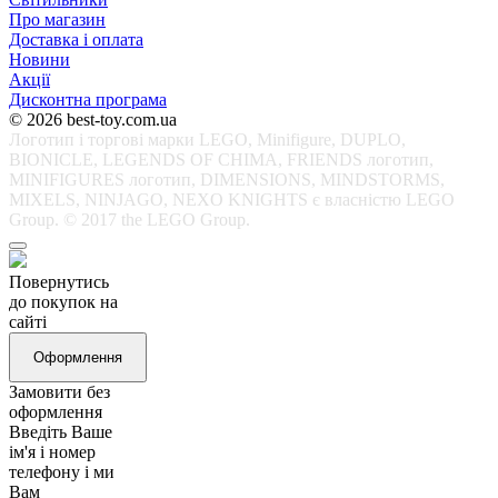
Про магазин
Доставка і оплата
Новини
Акції
Дисконтна програма
© 2026 best-toy.com.ua
Логотип і торгові марки LEGO, Minifigure, DUPLO,
BIONICLE, LEGENDS OF CHIMA, FRIENDS логотип,
MINIFIGURES логотип, DIMENSIONS, MINDSTORMS,
MIXELS, NINJAGO, NEXO KNIGHTS є власністю LEGO
Group. © 2017 the LEGO Group.
Повернутись
до покупок на
сайті
Оформлення
Замовити без
оформлення
Введіть Ваше
ім'я і номер
телефону і ми
Вам