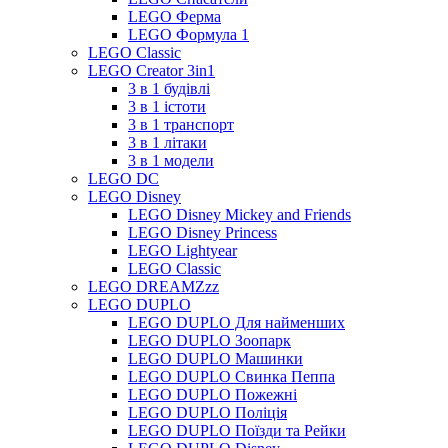
LEGO Ферма
LEGO Формула 1
LEGO Classic
LEGO Creator 3in1
3 в 1 будівлі
3 в 1 істоти
3 в 1 транспорт
3 в 1 літаки
3 в 1 модели
LEGO DC
LEGO Disney
LEGO Disney Mickey and Friends
LEGO Disney Princess
LEGO Lightyear
LEGO Classic
LEGO DREAMZzz
LEGO DUPLO
LEGO DUPLO Для найменших
LEGO DUPLO Зоопарк
LEGO DUPLO Машинки
LEGO DUPLO Свинка Пеппа
LEGO DUPLO Пожежні
LEGO DUPLO Поліція
LEGO DUPLO Поїзди та Рейки