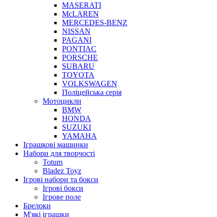
MASERATI
McLAREN
MERCEDES-BENZ
NISSAN
PAGANI
PONTIAC
PORSCHE
SUBARU
TOYOTA
VOLKSWAGEN
Поліцейська серія
Мотоцикли
BMW
HONDA
SUZUKI
YAMAHA
Іграшкові машинки
Набори для творчості
Totum
Bladez Toyz
Ігрові набори та бокси
Ігрові бокси
Ігрове поле
Брелоки
М'які іграшки