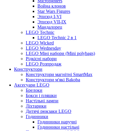
Microfighters
Война клонов
Star Wars Figures
Эпизод I-VI
Эпизод VII-IX
Мандалорец
LEGO Technic
LEGO Technic 2 в 1
LEGO Wicked
LEGO Wednesday
LEGO Міні набори (Mini polybags)
Рідкісні набори
LEGO Розпродаж
Конструктори
Конструктори магнітні SmartMax
Конструктори м'які Bakoba
Аксесуари LEGO
Брелоки
Бокси і пляшки
Настільні лампи
Ліхтарики
Дитячі рюкзаки LEGO
Годинники
Годинники наручні
Годинники настільні