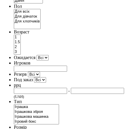
Пол
Возраст
Ожидается
Игроков
Резерв
Под заказ
ррц
-
(UAH)
Тип
Розмір