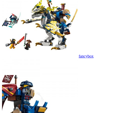
fancybox