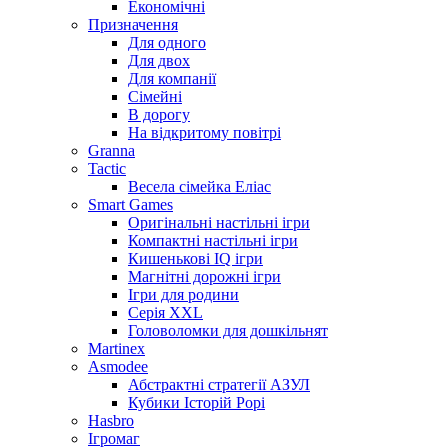
Економічні
Призначення
Для одного
Для двох
Для компанії
Сімейні
В дорогу
На відкритому повітрі
Granna
Tactic
Весела сімейка Еліас
Smart Games
Оригінальні настільні ігри
Компактні настільні ігри
Кишенькові IQ ігри
Магнітні дорожні ігри
Ігри для родини
Серія XXL
Головоломки для дошкільнят
Martinex
Asmodee
Абстрактні стратегії АЗУЛ
Кубики Історій Рорі
Hasbro
Ігромаг