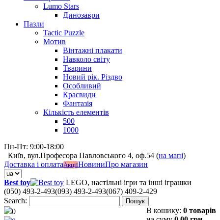
Lumo Stars
Динозаври
Пазли
Tactic Puzzle
Мотив
Вінтажні плакати
Навколо світу
Тварини
Новий рік. Різдво
Особливий
Краєвиди
Фантазія
Кількість елементів
500
1000
Пн-Пт: 9:00-18:00
Київ, вул.Професора Павловського 4, оф.54 (
на мапі
)
Доставка і оплата
Новини
Про магазин
Акції
Best toy
LEGO, настільні ігри та інші іграшки
(050) 493-2-493
(093) 493-2-493
(067) 409-2-429
Search:
Пошук
В кошику:
0 товарів
0
на суму
0,00 грн.