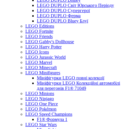
LEGO DUPLO Disney
LEGO DUPLO Світ Юрського Періоду
LEGO DUPLO Супергерої
LEGO DUPLO Ферма
LEGO DUPLO Bluey Блуї
LEGO Editions
LEGO Fortnite
LEGO Friends
LEGO Gabby's Dollhouse
LEGO Harry Potter
LEGO Icons
LEGO Jurassic World
LEGO Marvel
LEGO Minecraft
LEGO Minifigures
Мініфігурки LEGO повні колекції
Мініфігурки LEGO Колекційні автомобілі
для перегонів F1® 71049
LEGO Minions
LEGO Ninjago
LEGO One Piece
LEGO Pokémon
LEGO Speed Champions
F1® Формула 1
LEGO Star Wars