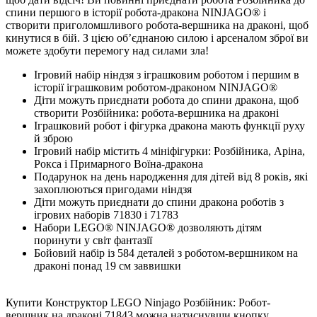
спини першого в історії робота-дракона NINJAGO® і
створити приголомшливого робота-вершника на драконі, щоб
кинутися в бій. З цією обʼєднаною силою і арсеналом зброї ви
можете здобути перемогу над силами зла!
Ігровий набір ніндзя з іграшковим роботом і першим в
історії іграшковим роботом-драконом NINJAGO®
Діти можуть приєднати робота до спини дракона, щоб
створити Розбійника: робота-вершника на драконі
Іграшковий робот і фігурка дракона мають функції руху
й зброю
Ігровий набір містить 4 мініфігурки: Розбійника, Аріна,
Рокса і Примарного Воїна-дракона
Подарунок на день народження для дітей від 8 років, які
захоплюються пригодами ніндзя
Діти можуть приєднати до спини дракона роботів з
ігрових наборів 71830 і 71783
Набори LEGO® NINJAGO® дозволяють дітям
поринути у світ фантазії
Бойовий набір із 584 деталей з роботом-вершником на
драконі понад 19 см заввишки
Купити Конструктор LEGO Ninjago Розбійник: Робот-
вершник на драконі 71843 можна натиснувши кнопку