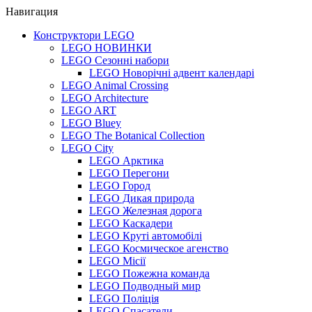
Навигация
Конструктори LEGO
LEGO НОВИНКИ
LEGO Сезонні набори
LEGO Новорічні адвент календарі
LEGO Animal Crossing
LEGO Architecture
LEGO ART
LEGO Bluey
LEGO The Botanical Collection
LEGO City
LEGO Арктика
LEGO Перегони
LEGO Город
LEGO Дикая природа
LEGO Железная дорога
LEGO Каскадери
LEGO Круті автомобілі
LEGO Космическое агенство
LEGO Місії
LEGO Пожежна команда
LEGO Подводный мир
LEGO Поліція
LEGO Спасатели