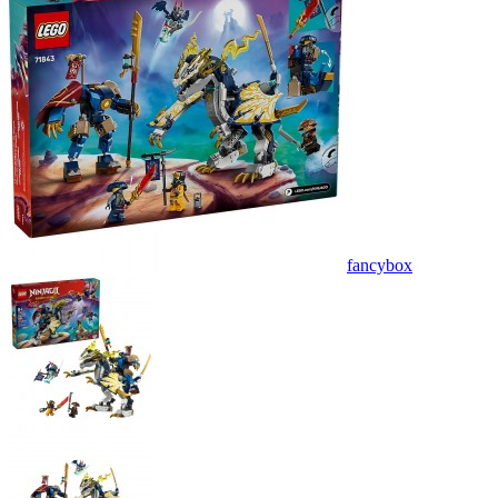
fancybox