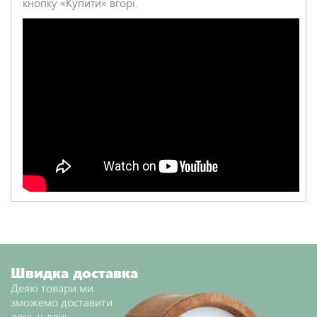
кнопку «Купити» вгорі.
Швидка доставка
Деякі товари ми
зможемо доставити
день у день