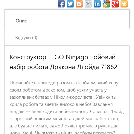
Опис
Відгуки (0)
Конструктор LEGO Ninjago Бойовий
Залишіть відгук про цей товар першими
набір робота Дракона Ллойда 71862
Ім'я
*
Поринайте в пригоди разом із Ллойдом, який керує
Заголовок відгуку
*
своїм роботом-драконом, щоб узяти участь у
захопливих битвах у Ніколи-королівстві. Увімкніть
крила робота та злетіть високо в небо! Завдання
Відгук
*
ніндзів — знешкодити небезпечного Лояліста. Ллойд
озброєний золотим мечем, а Джей має набір кігтів,
але будьте пильні, адже Лояліст тримає в руках два
чорні мечі! Чи зможуть ніндзі здобути перемогу?