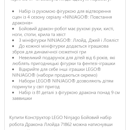
Набір із рухомою фігуркою для відтворення
сцен із 4 сезону серіалу «NINJAGO®: Повстання
драконів»
НАДІСЛАТИ ВІДГУК
Бойовий дракон-робот має рухомі руки, кисті,
ноги, стопи, крила та хвіст
3 мініфігурки NINJAGO®: Ллойд, Джей і Лояліст
До кожної мініфігурки додається іграшкова
зброя для динамічної сюжетної гри
Невеликий подарунок для дітей від 6 років, які
люблять пригодницькі фігурки та фентезі-іграшки
Відкрийте для себе інші іграшки LEGO®
NINJAGO® (набори продаються окремо)
Набори LEGO® NINJAGO® дозволяють дітям
поринути у світ пригод
Набір із 81 деталі з фігуркою дракона понад 9 см
заввишки
Купити Конструктор LEGO Ninjago Бойовий набір
робота Дракона Ллойда 71862 можна натиснувши