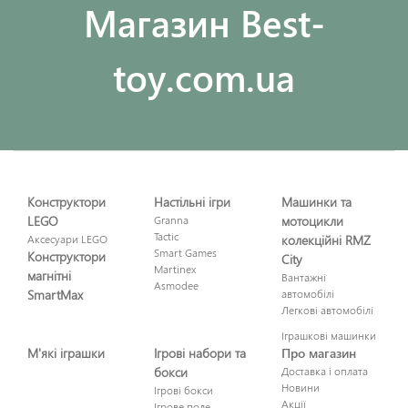
Maгазин Best-
toy.com.ua
Конструктори
Настільні ігри
Машинки та
LEGO
Granna
мотоцикли
Tactic
Аксесуари LEGO
колекційні RMZ
Smart Games
Конструктори
City
Martinex
магнітні
Вантажні
Asmodee
SmartMax
автомобілі
Легкові автомобілі
Іграшкові машинки
М'які іграшки
Ігрові набори та
Про магазин
бокси
Доставка і оплата
Новини
Ігрові бокси
Акції
Ігрове поле