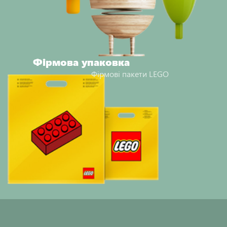
Фірмова упаковка
Фірмові пакети LEGO