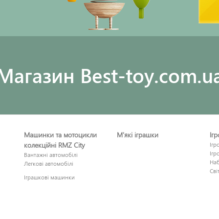
Maгазин Best-toy.com.u
Машинки та мотоцикли
М'які іграшки
Іг
колекційні RMZ City
Ігр
Ігр
Вантажні автомобілі
Наб
Легкові автомобілі
Сві
Іграшкові машинки