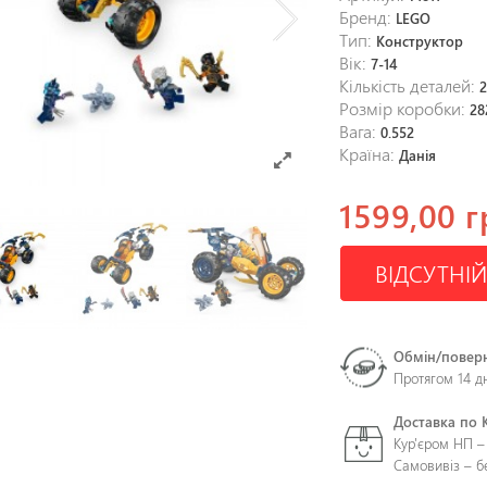
Бренд:
LEGO
Тип:
Конструктор
Вік:
7-14
Кількість деталей:
Розмір коробки:
28
Вага:
0.552
Країна:
Данія
1599,00 г
ВІДСУТНІЙ
Обмін/повер
Протягом 14 д
Доставка по 
Кур'єром НП –
Самовивіз – 