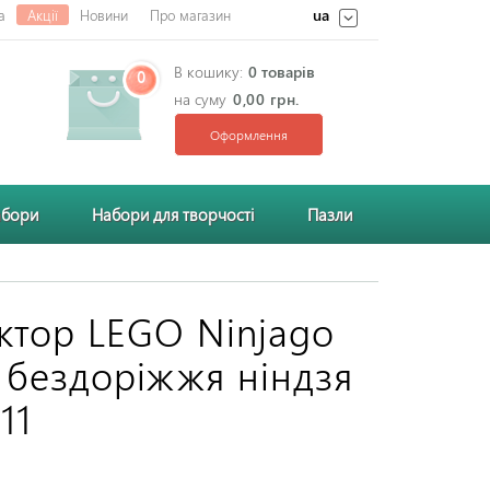
ua
а
Акції
Новини
Про магазин
В кошику:
0 товарів
0
на суму
0,00 грн.
Оформлення
абори
Набори для творчості
Пазли
ктор LEGO Ninjago
я бездоріжжя ніндзя
11