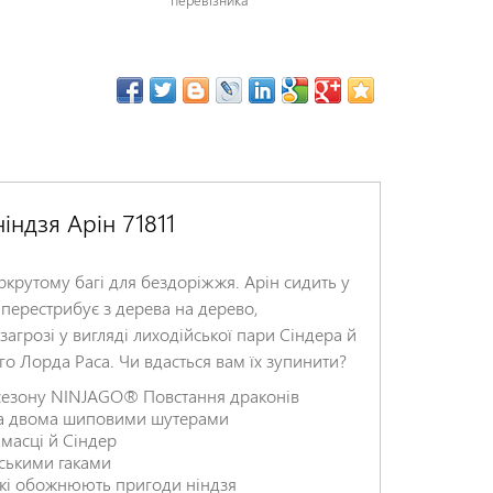
індзя Арін 71811
ркрутому багі для бездоріжжя. Арін сидить у
л перестрибує з дерева на дерево,
загрозі у вигляді лиходійської пари Сіндера й
ного Лорда Раса. Чи вдасться вам їх зупинити?
о сезону NINJAGO® Повстання драконів
 та двома шиповими шутерами
й масці й Сіндер
тськими гаками
 які обожнюють пригоди ніндзя