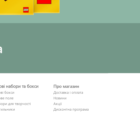
a
рові набори та бокси
Про магазин
ові бокси
Доставка і оплата
ове поле
Новини
ори для творчості
Акції
тильники
Дисконтна програма