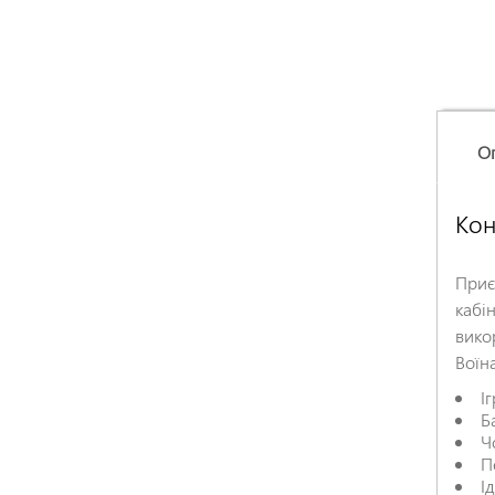
О
Кон
Приє
кабін
вико
Воїна
І
Б
Ч
П
І