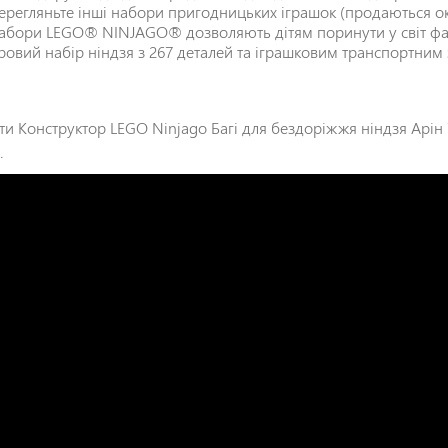
ерегляньте інші набори пригодницьких іграшок (продаються
абори LEGO® NINJAGO® дозволяють дітям поринути у світ фан
гровий набір ніндзя з 267 деталей та іграшковим транспортним
ти Конструктор LEGO Ninjago Багі для бездоріжжя ніндзя Арін
.