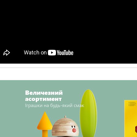
Величезний
асортимент
Іграшки на будь-який смак