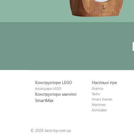
Конструктори LEGO
Настільні ігри
Аксесуари LEGO
Granna
Конструктори магнітні
Tactic
Smart Games
SmartMax
Martinex
Asmodee
© 2026 best-toy.com.ua