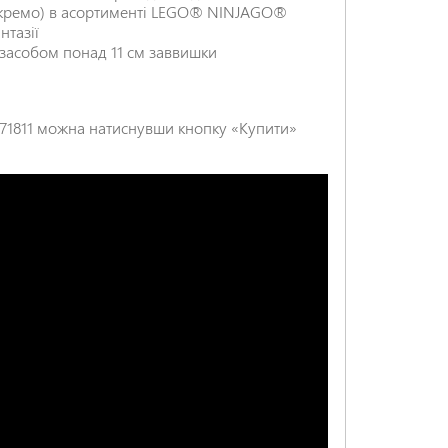
 окремо) в асортименті LEGO® NINJAGO®
тазії
 засобом понад 11 см заввишки
НАДІСЛАТИ ВІДГУК
 71811 можна натиснувши кнопку «Купити»