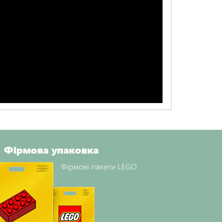
Фірмова упаковка
Фірмові пакети LEGO