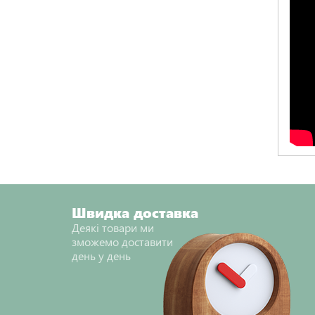
Швидка доставка
Деякі товари ми
зможемо доставити
день у день