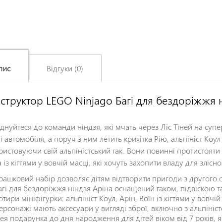
пис
Відгуки (0)
структор LEGO Ninjago Багі для бездоріжжя н
Залишіть відгук про цей товар першими
Ім'я
*
днуйтеся до команди ніндзя, які мчать через Ліс Тіней на супе
і автомобіля, а поруч з ним летить крихітка Рію, альпініст Коу
ристовуючи свій альпіністський гак. Вони повинні протистояти 
Заголовок відгуку
*
 із кігтями у вовчій масці, які хочуть захопити владу для зліс
грашковий набір дозволяє дітям відтворити пригоди з другог
агі для бездоріжжя ніндзя Аріна оснащений гаком, підвіскою
Відгук
*
отири мініфігурки: альпініст Коул, Арін, Воїн із кігтями у вовчі
ерсонажі мають аксесуари у вигляді зброї, включно з альпініс
дея подарунка до дня народження для дітей віком від 7 років,