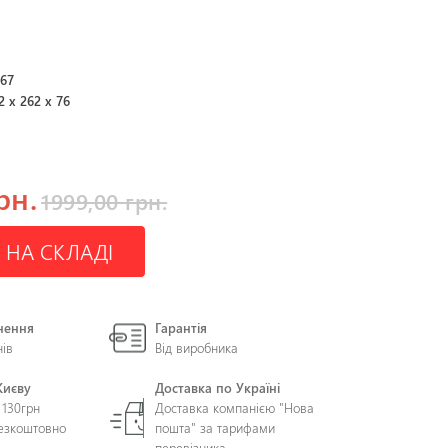
267
2 x 262 x 76
рн.
1999,00 грн.
 НА СКЛАДІ
нення
Гарантія
нів
Від виробника
Києву
Доставка по Україні
 130грн
Доставка компанією "Нова
безкоштовно
пошта" за тарифами
перевізника