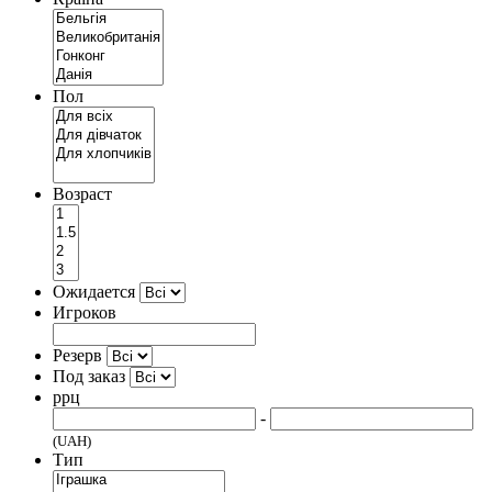
Пол
Возраст
Ожидается
Игроков
Резерв
Под заказ
ррц
-
(UAH)
Тип