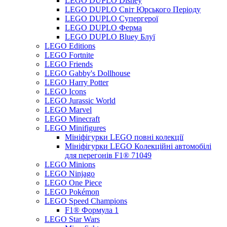
LEGO DUPLO Disney
LEGO DUPLO Світ Юрського Періоду
LEGO DUPLO Супергерої
LEGO DUPLO Ферма
LEGO DUPLO Bluey Блуї
LEGO Editions
LEGO Fortnite
LEGO Friends
LEGO Gabby's Dollhouse
LEGO Harry Potter
LEGO Icons
LEGO Jurassic World
LEGO Marvel
LEGO Minecraft
LEGO Minifigures
Мініфігурки LEGO повні колекції
Мініфігурки LEGO Колекційні автомобілі
для перегонів F1® 71049
LEGO Minions
LEGO Ninjago
LEGO One Piece
LEGO Pokémon
LEGO Speed Champions
F1® Формула 1
LEGO Star Wars