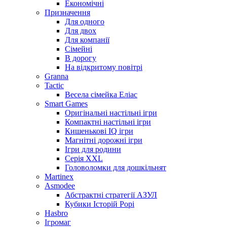
Економічні
Призначення
Для одного
Для двох
Для компанії
Сімейні
В дорогу
На відкритому повітрі
Granna
Tactic
Весела сімейка Еліас
Smart Games
Оригінальні настільні ігри
Компактні настільні ігри
Кишенькові IQ ігри
Магнітні дорожні ігри
Ігри для родини
Серія XXL
Головоломки для дошкільнят
Martinex
Asmodee
Абстрактні стратегії АЗУЛ
Кубики Історій Рорі
Hasbro
Ігромаг