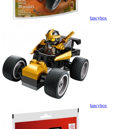
fancybox
fancybox