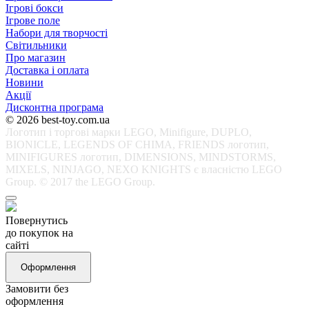
Ігрові бокси
Ігрове поле
Набори для творчості
Світильники
Про магазин
Доставка і оплата
Новини
Акції
Дисконтна програма
© 2026 best-toy.com.ua
Логотип і торгові марки LEGO, Minifigure, DUPLO,
BIONICLE, LEGENDS OF CHIMA, FRIENDS логотип,
MINIFIGURES логотип, DIMENSIONS, MINDSTORMS,
MIXELS, NINJAGO, NEXO KNIGHTS є власністю LEGO
Group. © 2017 the LEGO Group.
Повернутись
до покупок на
сайті
Оформлення
Замовити без
оформлення