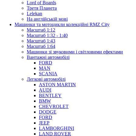
Lord of Boards
Третя Планета
Lelekan
На англійській мові
Машинки та мотоцикли колекційні RMZ City
Масштаб 1:12
Масштаб 1:32 - 1:40
Масштаб 1:43
Масштаб 1:64
Машинки зі звуковими і світловими ефектами
Вантажні автомобілі
FORD
MAN
SCANIA
Легкові автомобілі
ASTON MARTIN
AUDI
BENTLEY
BMW
CHEVROLET
DODGE
FORD
JEEP
LAMBORGHINI
LAND ROVER