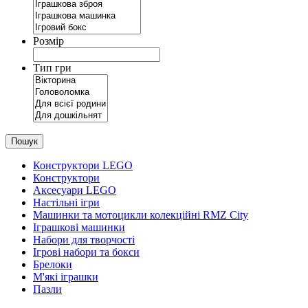
Розмір
Тип гри
Пошук
Конструктори LEGO
Конструктори
Аксесуари LEGO
Настільні ігри
Машинки та мотоцикли колекційні RMZ City
Іграшкові машинки
Набори для творчості
Ігрові набори та бокси
Брелоки
М'які іграшки
Пазли