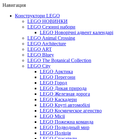
Навигация
Конструктори LEGO
LEGO НОВИНКИ
LEGO Сезонні набори
LEGO Новорічні адвент календарі
LEGO Animal Crossing
LEGO Architecture
LEGO ART
LEGO Bluey
LEGO The Botanical Collection
LEGO City
LEGO Арктика
LEGO Перегони
LEGO Город
LEGO Дикая природа
LEGO Железная дорога
LEGO Каскадери
LEGO Круті автомобілі
LEGO Космическое агенство
LEGO Місії
LEGO Пожежна команда
LEGO Подводный мир
LEGO Поліція
LEGO Спасатели