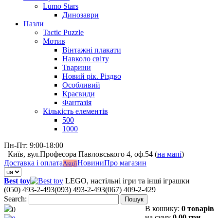
Lumo Stars
Динозаври
Пазли
Tactic Puzzle
Мотив
Вінтажні плакати
Навколо світу
Тварини
Новий рік. Різдво
Особливий
Краєвиди
Фантазія
Кількість елементів
500
1000
Пн-Пт: 9:00-18:00
Київ, вул.Професора Павловського 4, оф.54 (
на мапі
)
Доставка і оплата
Новини
Про магазин
Акції
Best toy
LEGO, настільні ігри та інші іграшки
(050) 493-2-493
(093) 493-2-493
(067) 409-2-429
Search:
Пошук
В кошику:
0 товарів
0
на суму
0,00 грн.