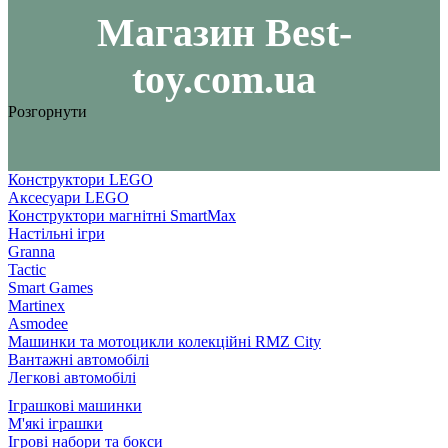
Maгазин Best-
toy.com.ua
Розгорнути
Конструктори LEGO
Аксесуари LEGO
Конструктори магнітні SmartMax
Настільні ігри
Granna
Tactic
Smart Games
Martinex
Asmodee
Машинки та мотоцикли колекційні RMZ City
Вантажні автомобілі
Легкові автомобілі
Іграшкові машинки
М'які іграшки
Ігрові набори та бокси