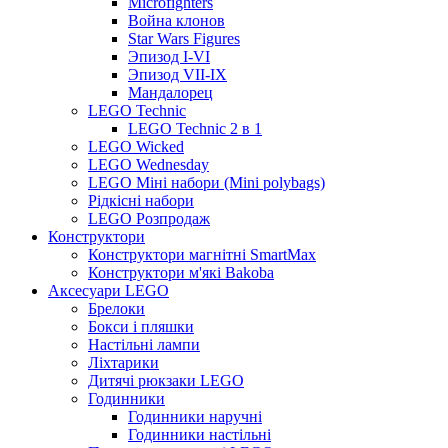
Microfighters
Война клонов
Star Wars Figures
Эпизод I-VI
Эпизод VII-IX
Мандалорец
LEGO Technic
LEGO Technic 2 в 1
LEGO Wicked
LEGO Wednesday
LEGO Міні набори (Mini polybags)
Рідкісні набори
LEGO Розпродаж
Конструктори
Конструктори магнітні SmartMax
Конструктори м'які Bakoba
Аксесуари LEGO
Брелоки
Бокси і пляшки
Настільні лампи
Ліхтарики
Дитячі рюкзаки LEGO
Годинники
Годинники наручні
Годинники настільні