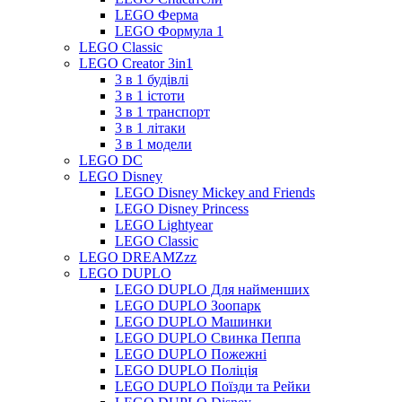
LEGO Ферма
LEGO Формула 1
LEGO Classic
LEGO Creator 3in1
3 в 1 будівлі
3 в 1 істоти
3 в 1 транспорт
3 в 1 літаки
3 в 1 модели
LEGO DC
LEGO Disney
LEGO Disney Mickey and Friends
LEGO Disney Princess
LEGO Lightyear
LEGO Classic
LEGO DREAMZzz
LEGO DUPLO
LEGO DUPLO Для найменших
LEGO DUPLO Зоопарк
LEGO DUPLO Машинки
LEGO DUPLO Свинка Пеппа
LEGO DUPLO Пожежні
LEGO DUPLO Поліція
LEGO DUPLO Поїзди та Рейки