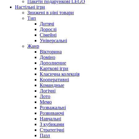
Пакети подарункові LEGO
Настільні ігри
Знижені в ціні товари
Тип
Дитячі
Дорослі
Сімейні
Універсальні
Жанр
Вікторина
Доміно
Дополнение
Карткові ігри
Класична колекція
Кооперативні
Командные
Логічні
Лото
Мемо
Розважальні
Розвиваючі
Навчальні
З кубиками
Стратегічні
Пазл