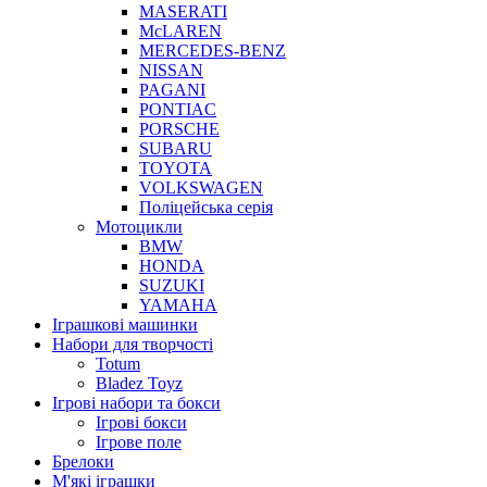
MASERATI
McLAREN
MERCEDES-BENZ
NISSAN
PAGANI
PONTIAC
PORSCHE
SUBARU
TOYOTA
VOLKSWAGEN
Поліцейська серія
Мотоцикли
BMW
HONDA
SUZUKI
YAMAHA
Іграшкові машинки
Набори для творчості
Totum
Bladez Toyz
Ігрові набори та бокси
Ігрові бокси
Ігрове поле
Брелоки
М'які іграшки