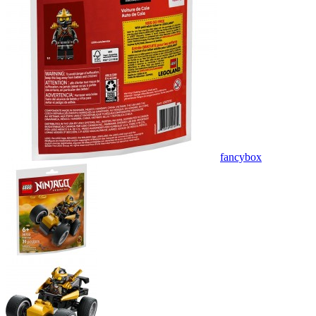
fancybox