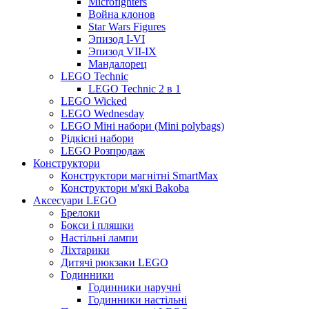
Microfighters
Война клонов
Star Wars Figures
Эпизод I-VI
Эпизод VII-IX
Мандалорец
LEGO Technic
LEGO Technic 2 в 1
LEGO Wicked
LEGO Wednesday
LEGO Міні набори (Mini polybags)
Рідкісні набори
LEGO Розпродаж
Конструктори
Конструктори магнітні SmartMax
Конструктори м'які Bakoba
Аксесуари LEGO
Брелоки
Бокси і пляшки
Настільні лампи
Ліхтарики
Дитячі рюкзаки LEGO
Годинники
Годинники наручні
Годинники настільні