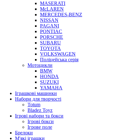
MASERATI
McLAREN
MERCEDES-BENZ
NISSAN
PAGANI
PONTIAC
PORSCHE
SUBARU
TOYOTA
VOLKSWAGEN
Поліцейська серія
Мотоцикли
BMW
HONDA
SUZUKI
YAMAHA
Іграшкові машинки
Набори для творчості
Totum
Bladez Toyz
Ігрові набори та бокси
Ігрові бокси
Ігрове поле
Брелоки
М'які іграшки