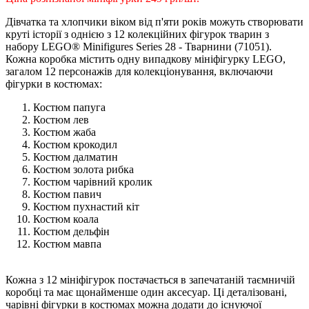
Дівчатка та хлопчики віком від п'яти років можуть створювати
круті історії з однією з 12 колекційних фігурок тварин з
набору LEGO® Minifigures Series 28 - Тварнини (71051).
Кожна коробка містить одну випадкову мініфігурку LEGO,
загалом 12 персонажів для колекціонування, включаючи
фігурки в костюмах:
Костюм папуга
Костюм лев
Костюм жаба
Костюм крокодил
Костюм далматин
Костюм золота рибка
Костюм чарівний кролик
Костюм павич
Костюм пухнастий кіт
Костюм коала
Костюм дельфін
Костюм мавпа
Кожна з 12 мініфігурок постачається в запечатаній таємничій
коробці та має щонайменше один аксесуар. Ці деталізовані,
чарівні фігурки в костюмах можна додати до існуючої