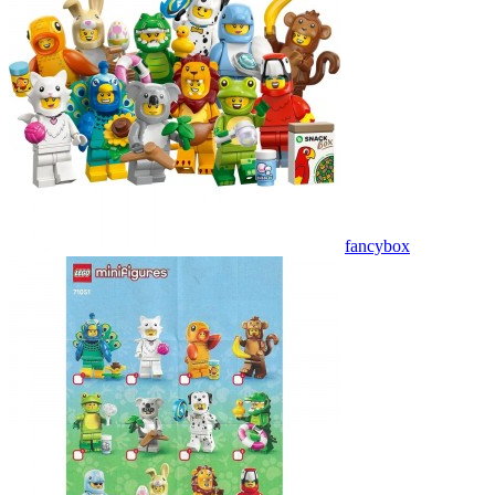
fancybox