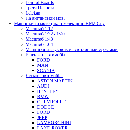
Lord of Boards
Третя Планета
Lelekan
На англійській мові
Машинки та мотоцикли колекційні RMZ City
Масштаб 1:12
Масштаб 1:32 - 1:40
Масштаб 1:43
Масштаб 1:64
Машинки зі звуковими і світловими ефектами
Вантажні автомобілі
FORD
MAN
SCANIA
Легкові автомобілі
ASTON MARTIN
AUDI
BENTLEY
BMW
CHEVROLET
DODGE
FORD
JEEP
LAMBORGHINI
LAND ROVER