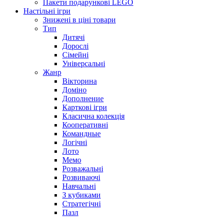
Пакети подарункові LEGO
Настільні ігри
Знижені в ціні товари
Тип
Дитячі
Дорослі
Сімейні
Універсальні
Жанр
Вікторина
Доміно
Дополнение
Карткові ігри
Класична колекція
Кооперативні
Командные
Логічні
Лото
Мемо
Розважальні
Розвиваючі
Навчальні
З кубиками
Стратегічні
Пазл