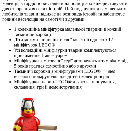
колекції, з гордістю виставити на полиці або використовувати
для створення веселих історій. Цей подарунок для маленьких
любителів тварин надихає на розповідь історій та забезпечує
години веселощів на самоті чи з друзями.
1 колекційна мініфігурка маленької тварини в кожній
таємничій коробці
Діти можуть поповнити свої колекції однією з 12
мініфігурок LEGO®
Усі колекційні мініфігурки тварин комплектуються
щонайменше 1 аксесуаром
Мініфігурки лімітованої серії дозволяють дітям віком від
5 років гратися самостійно або з друзями
Таємничі коробки з мініфігурками LEGO® — ідея
веселого подаруночка для дітей і колекціонерів
Мініфігурки тварин LEGO® для колекціонування,
складання, гри й демонстрування