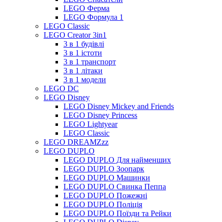
LEGO Ферма
LEGO Формула 1
LEGO Classic
LEGO Creator 3in1
3 в 1 будівлі
3 в 1 істоти
3 в 1 транспорт
3 в 1 літаки
3 в 1 модели
LEGO DC
LEGO Disney
LEGO Disney Mickey and Friends
LEGO Disney Princess
LEGO Lightyear
LEGO Classic
LEGO DREAMZzz
LEGO DUPLO
LEGO DUPLO Для найменших
LEGO DUPLO Зоопарк
LEGO DUPLO Машинки
LEGO DUPLO Свинка Пеппа
LEGO DUPLO Пожежні
LEGO DUPLO Поліція
LEGO DUPLO Поїзди та Рейки