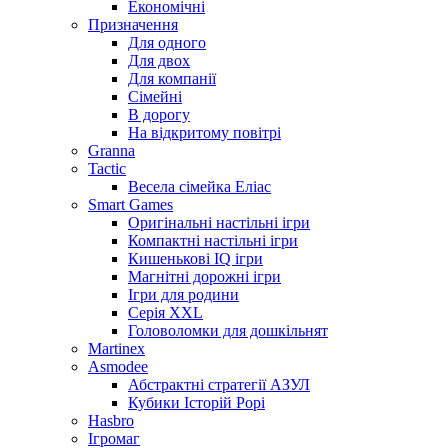
Економічні
Призначення
Для одного
Для двох
Для компанії
Сімейні
В дорогу
На відкритому повітрі
Granna
Tactic
Весела сімейка Еліас
Smart Games
Оригінальні настільні ігри
Компактні настільні ігри
Кишенькові IQ ігри
Магнітні дорожні ігри
Ігри для родини
Серія XXL
Головоломки для дошкільнят
Martinex
Asmodee
Абстрактні стратегії АЗУЛ
Кубики Історій Рорі
Hasbro
Ігромаг