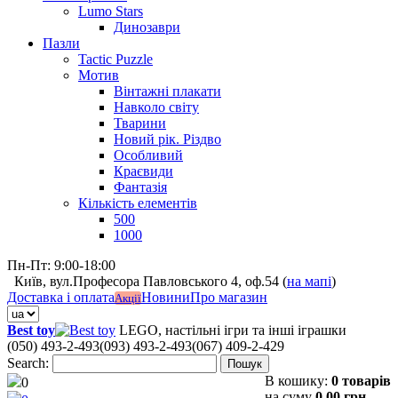
Lumo Stars
Динозаври
Пазли
Tactic Puzzle
Мотив
Вінтажні плакати
Навколо світу
Тварини
Новий рік. Різдво
Особливий
Краєвиди
Фантазія
Кількість елементів
500
1000
Пн-Пт: 9:00-18:00
Київ, вул.Професора Павловського 4, оф.54 (
на мапі
)
Доставка і оплата
Новини
Про магазин
Акції
Best toy
LEGO, настільні ігри та інші іграшки
(050) 493-2-493
(093) 493-2-493
(067) 409-2-429
Search:
Пошук
В кошику:
0 товарів
0
на суму
0,00 грн.