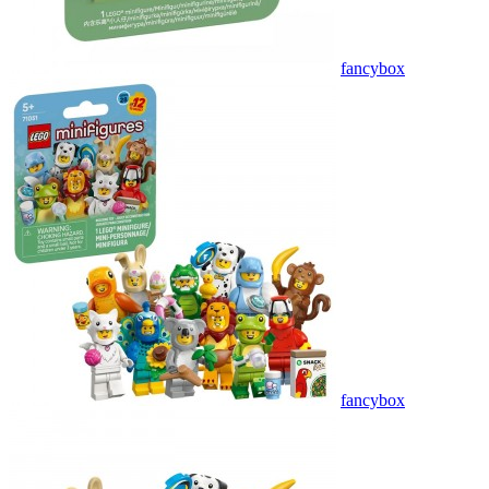
fancybox
fancybox