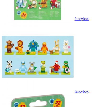
fancybox
fancybox