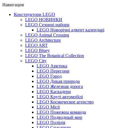
Навигация
Конструктори LEGO
LEGO НОВИНКИ
LEGO Сезонні набори
LEGO Новорічні адвент календарі
LEGO Animal Crossing
LEGO Architecture
LEGO ART
LEGO Bluey
LEGO The Botanical Collection
LEGO City
LEGO Арктика
LEGO Перегони
LEGO Город
LEGO Дикая природа
LEGO Железная дорога
LEGO Каскадери
LEGO Круті автомобілі
LEGO Космическое агенство
LEGO Місії
LEGO Пожежна команда
LEGO Подводный мир
LEGO Поліція
LEGO Спасатели