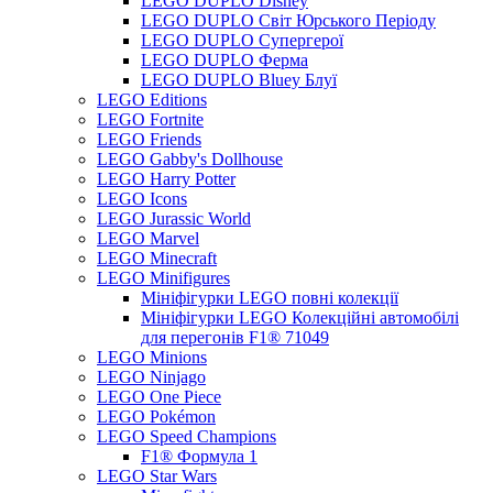
LEGO DUPLO Disney
LEGO DUPLO Світ Юрського Періоду
LEGO DUPLO Супергерої
LEGO DUPLO Ферма
LEGO DUPLO Bluey Блуї
LEGO Editions
LEGO Fortnite
LEGO Friends
LEGO Gabby's Dollhouse
LEGO Harry Potter
LEGO Icons
LEGO Jurassic World
LEGO Marvel
LEGO Minecraft
LEGO Minifigures
Мініфігурки LEGO повні колекції
Мініфігурки LEGO Колекційні автомобілі
для перегонів F1® 71049
LEGO Minions
LEGO Ninjago
LEGO One Piece
LEGO Pokémon
LEGO Speed Champions
F1® Формула 1
LEGO Star Wars