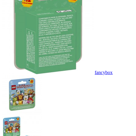
fancybox