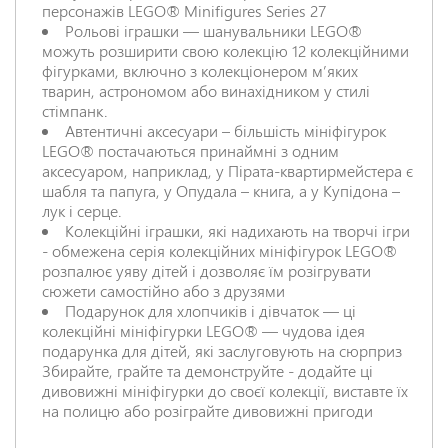
персонажів LEGO® Minifigures Series 27
Рольові іграшки — шанувальники LEGO®
можуть розширити свою колекцію 12 колекційними
фігурками, включно з колекціонером м’яких
тварин, астрономом або винахідником у стилі
стімпанк.
Автентичні аксесуари – більшість мініфігурок
LEGO® постачаються принаймні з одним
аксесуаром, наприклад, у Пірата-квартирмейстера є
шабля та папуга, у Опудала – книга, а у Купідона –
лук і серце.
Колекційні іграшки, які надихають на творчі ігри
- обмежена серія колекційних мініфігурок LEGO®
розпалює уяву дітей і дозволяє їм розігрувати
сюжети самостійно або з друзями
Подарунок для хлопчиків і дівчаток — ці
колекційні мініфігурки LEGO® — чудова ідея
подарунка для дітей, які заслуговують на сюрприз
Збирайте, грайте та демонструйте - додайте ці
дивовижні мініфігурки до своєї колекції, виставте їх
на полицю або розіграйте дивовижні пригоди