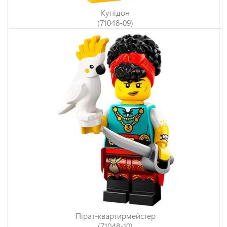
Купідон
(71048-09)
Пірат-квартирмейстер
(71048-10)