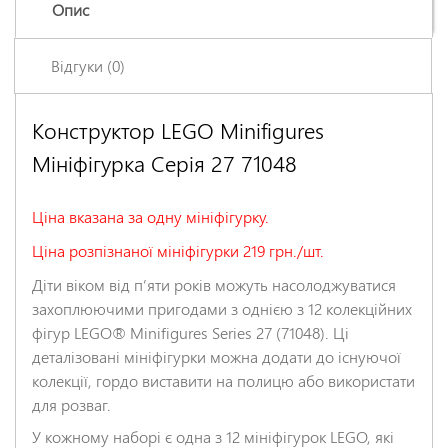
Опис
Відгуки (0)
Конструктор LEGO Minifigures
Залишіть відгук про цей товар першими
Мініфігурка Серія 27 71048
Ім'я
*
Ціна вказана за одну мініфігурку.
Заголовок відгуку
*
Ціна розпізнаної мініфігурки 219 грн./шт.
Діти віком від п’яти років можуть насолоджуватися
захоплюючими пригодами з однією з 12 колекційних
Відгук
*
фігур LEGO® Minifigures Series 27 (71048). Ці
деталізовані мініфігурки можна додати до існуючої
колекції, гордо виставити на полицю або використати
для розваг.
У кожному наборі є одна з 12 мініфігурок LEGO, які