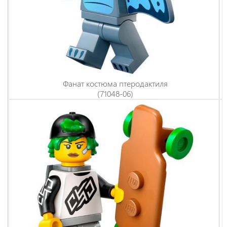
Фанат костюма птеродактиля
(71048-06)