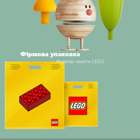
Фірмова упаковка
Фірмові пакети LEGO