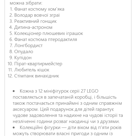
можна зібрати:
Фанат костюму хом'яка
НАДІСЛАТИ ВІДГУК
Володар вовчої зграї
Реактивний гонщик
Дитина-астроном
Колекціонер плюшевих іграшок
Фанат костюма птеродактиля
Лонгбордист
Опудало
Купідон
Пірат-квартирмейстер
Любитель кішок
Стімпанк винахідник
Кожна з 12 мініфігурок серії 27 LEGO
поставляється в запечатаній коробці, і більшість
також постачається принаймні з одним справжнім
аксесуаром. Цей подарунок для дітей гарантує
чудове задоволення та надихне на чудові історії та
незліченні години розваг наодинці чи з друзями.
Колекційні фігурки — діти віком від п’яти років
можуть створювати власні пригоди з одним із