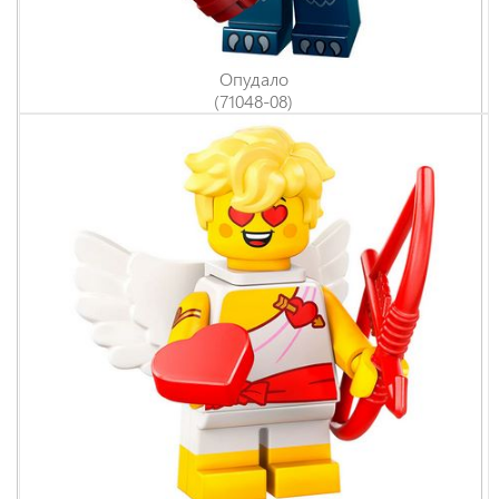
Опудало
(71048-08)