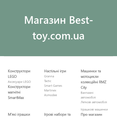
Maгазин Best-
toy.com.ua
Конструктори
Настільні ігри
Машинки та
LEGO
Granna
мотоцикли
Tactic
Аксесуари LEGO
колекційні RMZ
Smart Games
Конструктори
City
Martinex
магнітні
Вантажні
Asmodee
SmartMax
автомобілі
Легкові автомобілі
Іграшкові машинки
М'які іграшки
Ігрові набори та
Про магазин