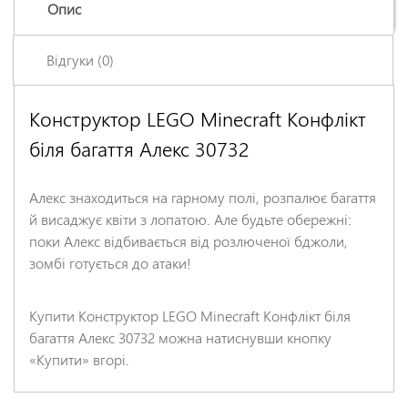
Опис
Відгуки (0)
Конструктор LEGO Minecraft Конфлікт
Залишіть відгук про цей товар першими
біля багаття Алекс 30732
Ім'я
*
Алекс знаходиться на гарному полі, розпалює багаття
Заголовок відгуку
*
й висаджує квіти з лопатою. Але будьте обережні:
поки Алекс відбивається від розлюченої бджоли,
зомбі готується до атаки!
Відгук
*
Купити Конструктор LEGO Minecraft Конфлікт біля
багаття Алекс 30732 можна натиснувши кнопку
«Купити» вгорі.