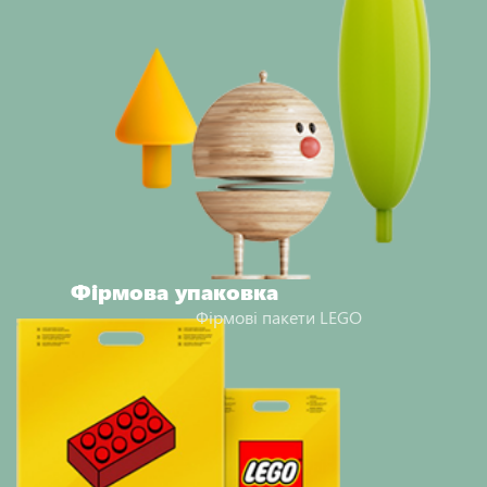
Фірмова упаковка
Фірмові пакети LEGO