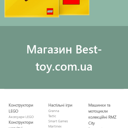
Maгазин Best-
toy.com.ua
Конструктори
Настільні ігри
Машинки та
LEGO
Granna
мотоцикли
Tactic
Аксесуари LEGO
колекційні RMZ
Smart Games
Конструктори
City
Martinex