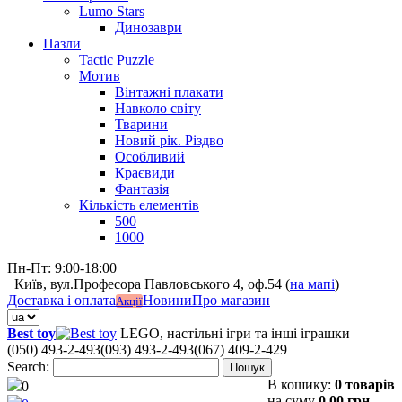
Lumo Stars
Динозаври
Пазли
Tactic Puzzle
Мотив
Вінтажні плакати
Навколо світу
Тварини
Новий рік. Різдво
Особливий
Краєвиди
Фантазія
Кількість елементів
500
1000
Пн-Пт: 9:00-18:00
Київ, вул.Професора Павловського 4, оф.54 (
на мапі
)
Доставка і оплата
Новини
Про магазин
Акції
Best toy
LEGO, настільні ігри та інші іграшки
(050) 493-2-493
(093) 493-2-493
(067) 409-2-429
Search:
Пошук
В кошику:
0 товарів
0
на суму
0,00 грн.