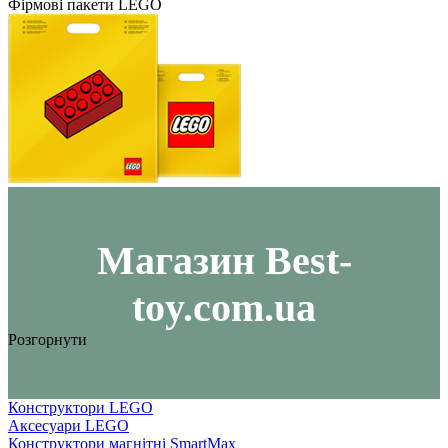
Фірмові пакети LEGO
Maгазин Best-
toy.com.ua
Розгорнути
Конструктори LEGO
Аксесуари LEGO
Конструктори магнітні SmartMax