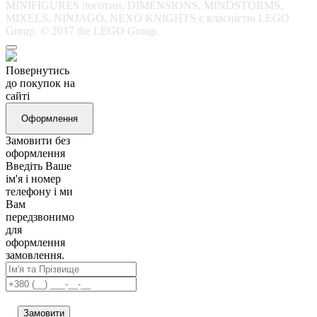
MINIFIGURES логотип, DIMENSIONS, MINDSTORMS,
MIXELS, NINJAGO, NEXO KNIGHTS є власністю LEGO
Group. © 2017 the LEGO Group.
Повернутись
до покупок на
сайті
Оформлення
Замовити без
оформлення
Введіть Ваше
ім'я і номер
телефону і ми
Вам
передзвонимо
для
оформлення
замовлення.
Замовити