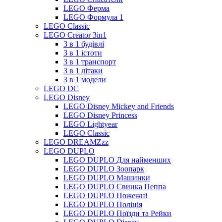
LEGO Ферма
LEGO Формула 1
LEGO Classic
LEGO Creator 3in1
3 в 1 будівлі
3 в 1 істоти
3 в 1 транспорт
3 в 1 літаки
3 в 1 модели
LEGO DC
LEGO Disney
LEGO Disney Mickey and Friends
LEGO Disney Princess
LEGO Lightyear
LEGO Classic
LEGO DREAMZzz
LEGO DUPLO
LEGO DUPLO Для найменших
LEGO DUPLO Зоопарк
LEGO DUPLO Машинки
LEGO DUPLO Свинка Пеппа
LEGO DUPLO Пожежні
LEGO DUPLO Поліція
LEGO DUPLO Поїзди та Рейки