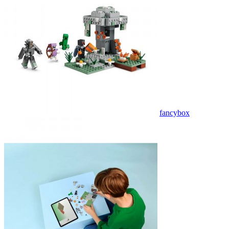
fancybox