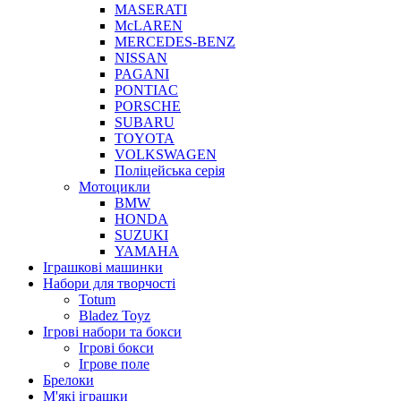
MASERATI
McLAREN
MERCEDES-BENZ
NISSAN
PAGANI
PONTIAC
PORSCHE
SUBARU
TOYOTA
VOLKSWAGEN
Поліцейська серія
Мотоцикли
BMW
HONDA
SUZUKI
YAMAHA
Іграшкові машинки
Набори для творчості
Totum
Bladez Toyz
Ігрові набори та бокси
Ігрові бокси
Ігрове поле
Брелоки
М'які іграшки