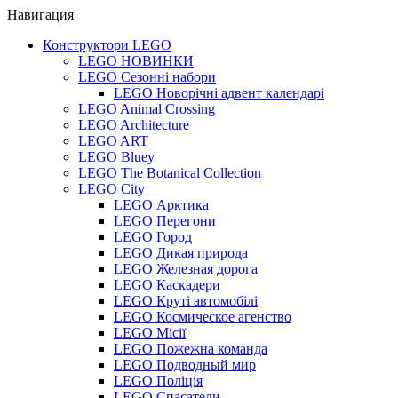
Навигация
Конструктори LEGO
LEGO НОВИНКИ
LEGO Сезонні набори
LEGO Новорічні адвент календарі
LEGO Animal Crossing
LEGO Architecture
LEGO ART
LEGO Bluey
LEGO The Botanical Collection
LEGO City
LEGO Арктика
LEGO Перегони
LEGO Город
LEGO Дикая природа
LEGO Железная дорога
LEGO Каскадери
LEGO Круті автомобілі
LEGO Космическое агенство
LEGO Місії
LEGO Пожежна команда
LEGO Подводный мир
LEGO Поліція
LEGO Спасатели