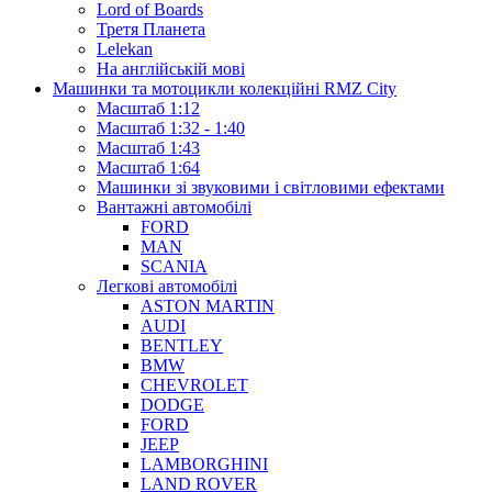
Lord of Boards
Третя Планета
Lelekan
На англійській мові
Машинки та мотоцикли колекційні RMZ City
Масштаб 1:12
Масштаб 1:32 - 1:40
Масштаб 1:43
Масштаб 1:64
Машинки зі звуковими і світловими ефектами
Вантажні автомобілі
FORD
MAN
SCANIA
Легкові автомобілі
ASTON MARTIN
AUDI
BENTLEY
BMW
CHEVROLET
DODGE
FORD
JEEP
LAMBORGHINI
LAND ROVER