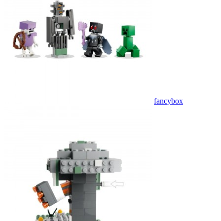
fancybox