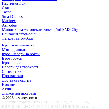
Настільні ігри
Granna
Tactic
Smart Games
Martinex
Asmodee
Машинки та мотоцикли колекційні RMZ City
Вантажні автомобілі
Легкові автомобілі
Іграшкові машинки
М'які іграшки
Ігрові набори та бокси
Ігрові бокси
Ігрове поле
Набори для творчості
Світильники
Про магазин
Доставка і оплата
Новини
Акції
Дисконтна програма
© 2026 best-toy.com.ua
Логотип і торгові марки LEGO, Minifigure, DUPLO,
BIONICLE, LEGENDS OF CHIMA, FRIENDS логотип,