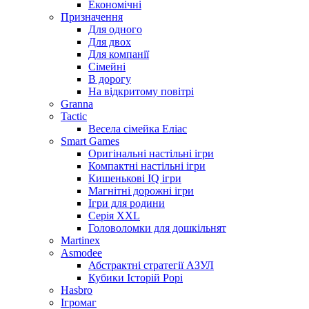
Економічні
Призначення
Для одного
Для двох
Для компанії
Сімейні
В дорогу
На відкритому повітрі
Granna
Tactic
Весела сімейка Еліас
Smart Games
Оригінальні настільні ігри
Компактні настільні ігри
Кишенькові IQ ігри
Магнітні дорожні ігри
Ігри для родини
Серія XXL
Головоломки для дошкільнят
Martinex
Asmodee
Абстрактні стратегії АЗУЛ
Кубики Історій Рорі
Hasbro
Ігромаг