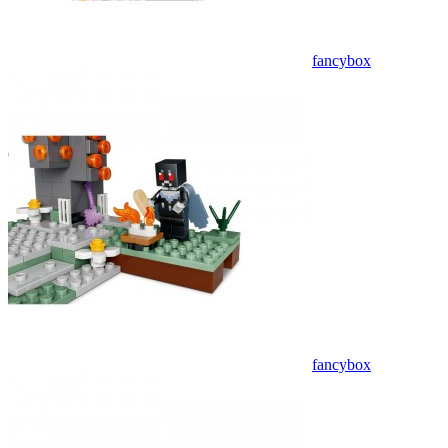
fancybox
fancybox