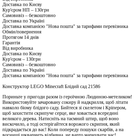
Доставка по Києву
Кур'єром НП – 130грн
Самовивіз – безкоштовно
Доставка по Україні
Доставка компанією "Нова пошта" за тарифами перевізника
Обмін/повернення
Протягом 14 днів
Гарантія
Від виробника
Доставка по Києву
Кур'єром – 130грн
Самовивіз – безкоштовно
Доставка по Україні
Доставка компанією "Нова пошта" за тарифами перевізника
Конструктор LEGO Minecraft Блідий сад 21586
Пориньте у пригоди разом із героїчною Людиною-метеликом!
Використовуйте зачаровану сокиру й надкрилля, щоб літати
навколо біому блідого саду. Бийтеся зі скелетом і Кріпером,
щоб захистити скрипуче серце, яке ховається всередині
великого дерева. Натисніть на таємний штир, щоб воно
вискочило, а тоді остерігайтеся ворожого скрипня, який
підкрадається до вас! Коли попереду пошуки скарбів, а на
вогнищі шкварчить відбивна, не варто марнувати час!