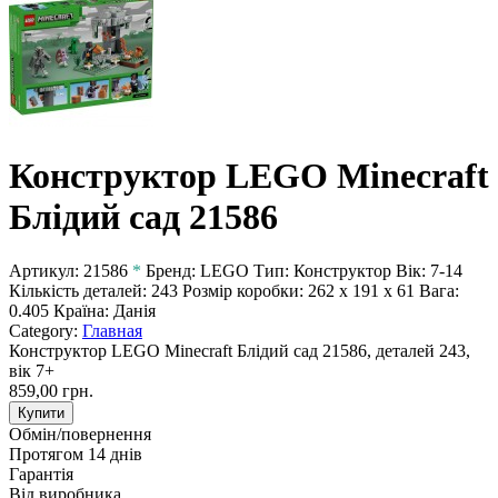
Конструктор LEGO Minecraft
Блідий сад 21586
Артикул:
21586
*
Бренд:
LEGO
Тип:
Конструктор
Вік:
7-14
Кількість деталей:
243
Розмір коробки:
262 x 191 x 61
Вага:
0.405
Країна:
Данія
Category:
Главная
Конструктор LEGO Minecraft Блідий сад 21586, деталей 243,
вік 7+
859,00 грн.
Купити
Обмін/повернення
Протягом 14 днів
Гарантія
Від виробника