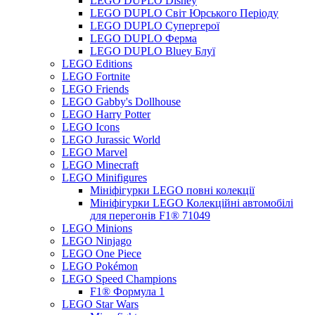
LEGO DUPLO Disney
LEGO DUPLO Світ Юрського Періоду
LEGO DUPLO Супергерої
LEGO DUPLO Ферма
LEGO DUPLO Bluey Блуї
LEGO Editions
LEGO Fortnite
LEGO Friends
LEGO Gabby's Dollhouse
LEGO Harry Potter
LEGO Icons
LEGO Jurassic World
LEGO Marvel
LEGO Minecraft
LEGO Minifigures
Мініфігурки LEGO повні колекції
Мініфігурки LEGO Колекційні автомобілі
для перегонів F1® 71049
LEGO Minions
LEGO Ninjago
LEGO One Piece
LEGO Pokémon
LEGO Speed Champions
F1® Формула 1
LEGO Star Wars