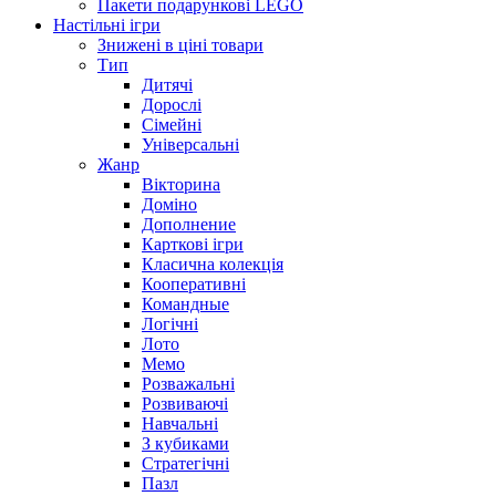
Пакети подарункові LEGO
Настільні ігри
Знижені в ціні товари
Тип
Дитячі
Дорослі
Сімейні
Універсальні
Жанр
Вікторина
Доміно
Дополнение
Карткові ігри
Класична колекція
Кооперативні
Командные
Логічні
Лото
Мемо
Розважальні
Розвиваючі
Навчальні
З кубиками
Стратегічні
Пазл