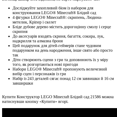
Досліджуйте захопливий біом із набором для
конструювання LEGO® Minecraft® Блідий сад
4 фігурки LEGO® Minecraft®: скрипень, Людина-
метелик, Кріпер і скелет
Бліде дубове дерево містить дорогоцінну смолу і серце
скрипня
До аксесуарів входять скриня, багаття, сокира, лук,
надкрилля та алмазна броня
Цей подарунок для дітей-геймерів стане чудовим
подарунком на день народження, інше свято або просто
так
Діти створюють сцени з гри та доповнюють їх у міру
того, як розгортаються нові пригоди
Набори LEGO® Minecraft® пропонують величезний
вибір сцен і персонажів із гри
Набір із 243 деталей сягає понад 12 см заввишки й 16 см
завширшки
Купити Конструктор LEGO Minecraft Блідий сад 21586 можна
натиснувши кнопку «Купити» вгорі.