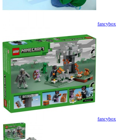
fancybox
fancybox