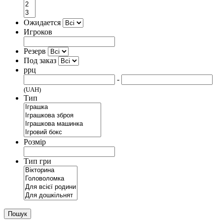
Ожидается
Игроков
Резерв
Под заказ
ррц
-
(UAH)
Тип
Розмір
Тип гри
Пошук