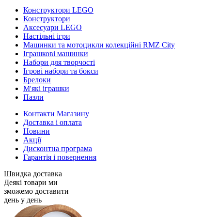
Конструктори LEGO
Конструктори
Аксесуари LEGO
Настільні ігри
Машинки та мотоцикли колекційні RMZ City
Іграшкові машинки
Набори для творчості
Ігрові набори та бокси
Брелоки
М'які іграшки
Пазли
Контакти Магазину
Доставка і оплата
Новини
Акції
Дисконтна програма
Гарантія і повернення
Швидка доставка
Деякі товари ми
зможемо доставити
день у день