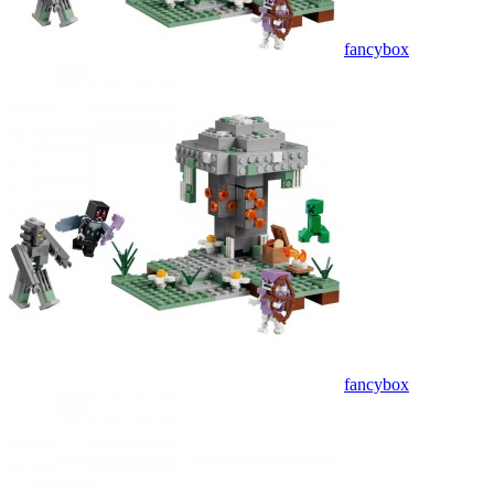
fancybox
fancybox