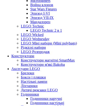
Microfighters
Война клонов
Star Wars Figures
Эпизод I-VI
Эпизод VII-IX
Мандалорец
LEGO Technic
LEGO Technic 2 в 1
LEGO Wicked
LEGO Wednesday
LEGO Міні набори (Mini polybags)
Рідкісні набори
LEGO Розпродаж
Конструктори
Конструктори магнітні SmartMax
Конструктори м'які Bakoba
Аксесуари LEGO
Брелоки
Бокси і пляшки
Настільні лампи
Ліхтарики
Дитячі рюкзаки LEGO
Годинники
Годинники наручні
Годинники настільні