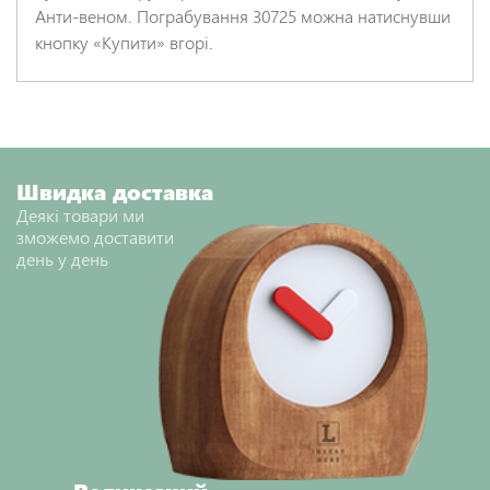
Анти-веном. Пограбування 30725 можна натиснувши
кнопку «Купити» вгорі.
НАДІСЛАТИ ВІДГУК
Швидка доставка
Деякі товари ми
зможемо доставити
день у день