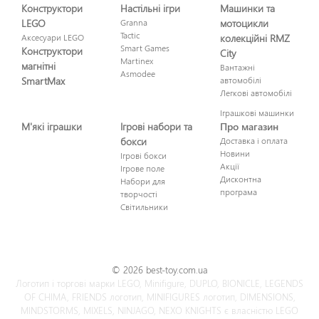
Конструктори
Настільні ігри
Машинки та
LEGO
Granna
мотоцикли
Tactic
Аксесуари LEGO
колекційні RMZ
Smart Games
Конструктори
City
Martinex
магнітні
Вантажні
Asmodee
SmartMax
автомобілі
Легкові автомобілі
Іграшкові машинки
М'які іграшки
Ігрові набори та
Про магазин
бокси
Доставка і оплата
Новини
Ігрові бокси
Акції
Ігрове поле
Дисконтна
Набори для
програма
творчості
Світильники
© 2026 best-toy.com.ua
Логотип і торгові марки LEGO, Minifigure, DUPLO, BIONICLE, LEGENDS
OF CHIMA, FRIENDS логотип, MINIFIGURES логотип, DIMENSIONS,
MINDSTORMS, MIXELS, NINJAGO, NEXO KNIGHTS є власністю LEGO