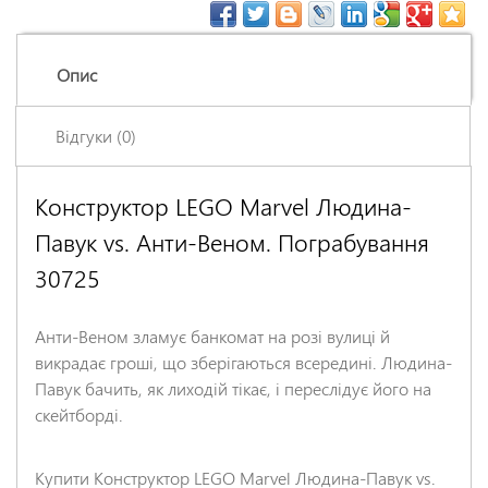
Опис
Відгуки (0)
Конструктор LEGO Marvel Людина-
Залишіть відгук про цей товар першими
Павук vs. Анти-Веном. Пограбування
Ім'я
*
30725
Заголовок відгуку
*
Анти-Веном зламує банкомат на розі вулиці й
викрадає гроші, що зберігаються всередині. Людина-
Павук бачить, як лиходій тікає, і переслідує його на
Відгук
*
скейтборді.
Купити Конструктор LEGO Marvel Людина-Павук vs.