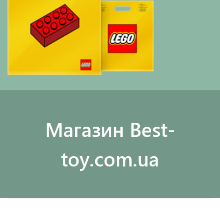
Maгазин Best-
toy.com.ua