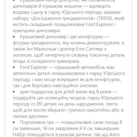
динозаврів й іграшкові машини — відтворіть
яскраву сцену в парку Юрського періоду завдяки
набору «Дослідження трицератопсів» (76959), який
містить складаний позашляховик Ford Explorer і
кувелдики динозавра.
Іграшковий динозавр і дві мініфігурки —
фігурка трицератопса, яку можна демонструвати, а
також Ієн Малкольм і доктор Еллі Саттлер з
лопатою, щоб зачерпнути сховану токсичну деталь
ягоди зі складаного кувелдика.
Ford Explorer — іграшковий автомобіль має
автентичні деталі позашляховика з парку Юрського
періоду, і має місце всередині як для мініфігурок,
так і для бортової навігаційної системи.
Ідея подарунка для дітей віком від 8 років —
подаруйте цю колекційну модель парку Юрського
періоду із 281 деталі на день народження, свято,
щоб діти могли збирати і гратися самостійно або зі
своїми друзями.
Портативна гра — позашляховик сягає понад 8
см заввишки, 16 см завдовжки й 6 см завширшки.
Набір поміщається в рюкзак дитини, так що його