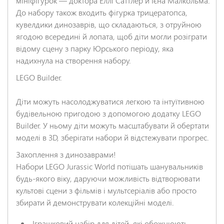
мініфігурок — доктора Еллі Саттлер й Ієна Малкольма.
До набору також входить фігурка трицератопса,
кувелдики динозаврів, що складаються, з отруйною
ягодою всередині й лопата, щоб діти могли розіграти
НАДІСЛАТИ ВІДГУК
відому сцену з парку Юрського періоду, яка
надихнула на створення набору.
LEGO Builder.
Діти можуть насолоджуватися легкою та інтуїтивною
будівельною пригодою з допомогою додатку LEGO
Builder. У ньому діти можуть масштабувати й обертати
моделі в 3D, зберігати набори й відстежувати прогрес.
Захоплення з динозаврами!
Набори LEGO Jurassic World потішать шанувальників
будь-якого віку, даруючи можливість відтворювати
культові сцени з фільмів і мультсеріалів або просто
збирати й демонструвати колекційні моделі.
Іграшковий набір для дітей, які обожнюють