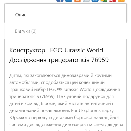
Опис
Відгуки (0)
Конструктор LEGO Jurassic World
Залишіть відгук про цей товар першими
Дослідження трицератопсів 76959
Ім'я
*
Дітям, які захоплюються динозаврами й крутими
Заголовок відгуку
*
автомобілями, сподобається цей колекційний
іграшковий набір LEGO® Jurassic World Дослідження
трицератопсів (76959). Це чудовий подарунок для
Відгук
*
дітей віком від 8 років, який містить автентичний і
деталізований позашляховик Ford Explorer з парку
Юрського періоду із деталями бортової навігаційної
системи для відстеження динозаврів і місцем для двох