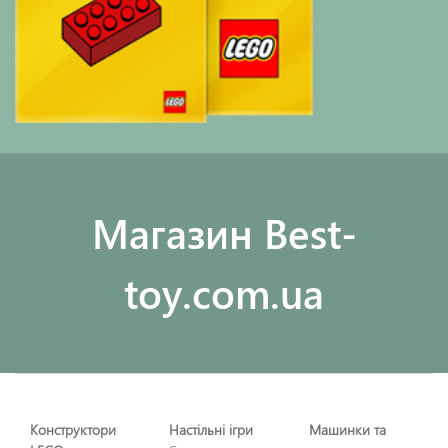
Maгазин Best-
toy.com.ua
Конструктори
Настільні ігри
Машинки та