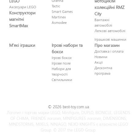
LEGO
Granna
мотоцикли
Tactic
Аксесуари LEGO
колекційні RMZ
Smart Games
Конструктори
City
Martinex
магнітні
Вантажні
Asmodee
SmartMax
автомобілі
Легкові автомобілі
Іграшкові машинки
М'які іграшки
Ігрові набори та
Про магазин
бокси
Доставка і оплата
Новини
Ігрові бокси
Акції
Ігрове поле
Дисконтна
Набори для
програма
творчості
Світильники
© 2026 best-toy.com.ua
Логотип і торгові марки LEGO, Minifigure, DUPLO, BIONICLE, LEGENDS
OF CHIMA, FRIENDS логотип, MINIFIGURES логотип, DIMENSIONS,
MINDSTORMS, MIXELS, NINJAGO, NEXO KNIGHTS є власністю LEGO
Group. © 2017 the LEGO Group.