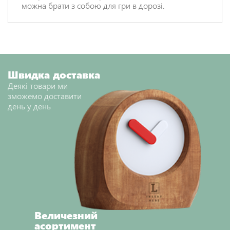
можна брати з собою для гри в дорозі.
Швидка доставка
Деякі товари ми
зможемо доставити
день у день
Величезний
асортимент