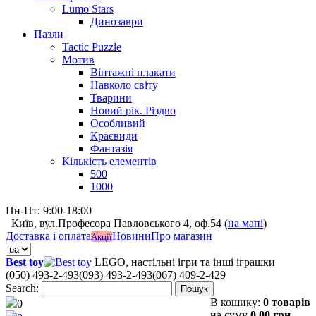
Lumo Stars
Динозаври
Пазли
Tactic Puzzle
Мотив
Вінтажні плакати
Навколо світу
Тварини
Новий рік. Різдво
Особливий
Краєвиди
Фантазія
Кількість елементів
500
1000
Пн-Пт: 9:00-18:00
Київ, вул.Професора Павловського 4, оф.54 (
на мапі
)
Доставка і оплата
Новини
Про магазин
Акції
Best toy
LEGO, настільні ігри та інші іграшки
(050) 493-2-493
(093) 493-2-493
(067) 409-2-429
Search:
Пошук
В кошику:
0 товарів
0
на суму
0,00 грн.