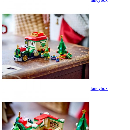
fancybox
fancybox