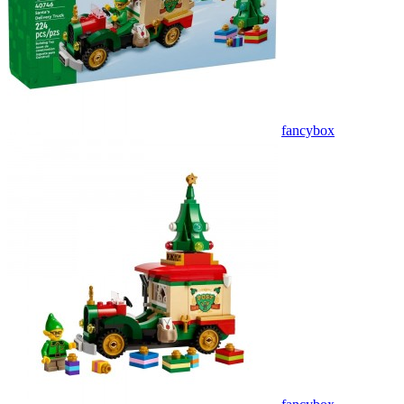
fancybox