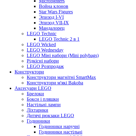
Microfighters
Война клонов
Star Wars Figures
Эпизод I-VI
Эпизод VII-IX
Мандалорец
LEGO Technic
LEGO Technic 2 в 1
LEGO Wicked
LEGO Wednesday
LEGO Міні набори (Mini polybags)
Рідкісні набори
LEGO Розпродаж
Конструктори
Конструктори магнітні SmartMax
Конструктори м'які Bakoba
Аксесуари LEGO
Брелоки
Бокси і пляшки
Настільні лампи
Ліхтарики
Дитячі рюкзаки LEGO
Годинники
Годинники наручні
Годинники настільні