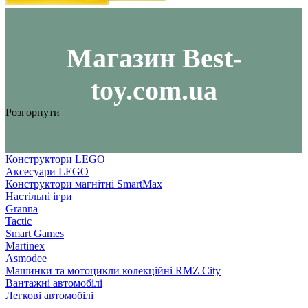
Maгазин Best-
toy.com.ua
Розгорнути
Конструктори LEGO
Аксесуари LEGO
Конструктори магнітні SmartMax
Настільні ігри
Granna
Tactic
Smart Games
Martinex
Asmodee
Машинки та мотоцикли колекційні RMZ City
Вантажні автомобілі
Легкові автомобілі