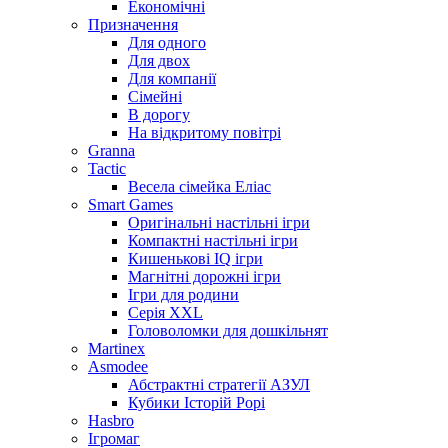
Економічні
Призначення
Для одного
Для двох
Для компанії
Сімейні
В дорогу
На відкритому повітрі
Granna
Tactic
Весела сімейка Еліас
Smart Games
Оригінальні настільні ігри
Компактні настільні ігри
Кишенькові IQ ігри
Магнітні дорожні ігри
Ігри для родини
Серія XXL
Головоломки для дошкільнят
Martinex
Asmodee
Абстрактні стратегії АЗУЛ
Кубики Історій Рорі
Hasbro
Ігромаг