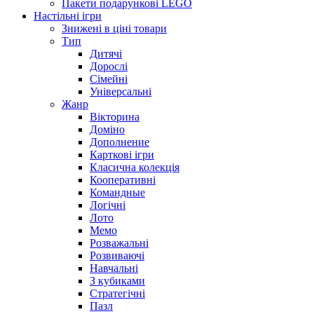
Пакети подарункові LEGO
Настільні ігри
Знижені в ціні товари
Тип
Дитячі
Дорослі
Сімейні
Універсальні
Жанр
Вікторина
Доміно
Дополнение
Карткові ігри
Класична колекція
Кооперативні
Командные
Логічні
Лото
Мемо
Розважальні
Розвиваючі
Навчальні
З кубиками
Стратегічні
Пазл