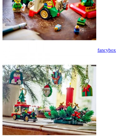
fancybox