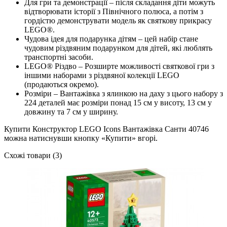
Для гри та демонстрації – після складання діти можуть
відтворювати історії з Північного полюса, а потім з
гордістю демонструвати модель як святкову прикрасу
LEGO®.
Чудова ідея для подарунка дітям – цей набір стане
чудовим різдвяним подарунком для дітей, які люблять
транспортні засоби.
LEGO® Різдво – Розширте можливості святкової гри з
іншими наборами з різдвяної колекції LEGO
(продаються окремо).
Розміри – Вантажівка з ялинкою на даху з цього набору з
224 деталей має розміри понад 15 см у висоту, 13 см у
довжину та 7 см у ширину.
Купити Конструктор LEGO Icons Вантажівка Санти 40746
можна натиснувши кнопку «Купити» вгорі.
Схожі товари (3)