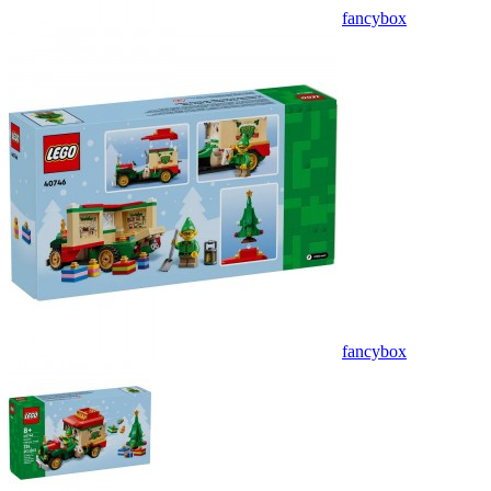
fancybox
fancybox