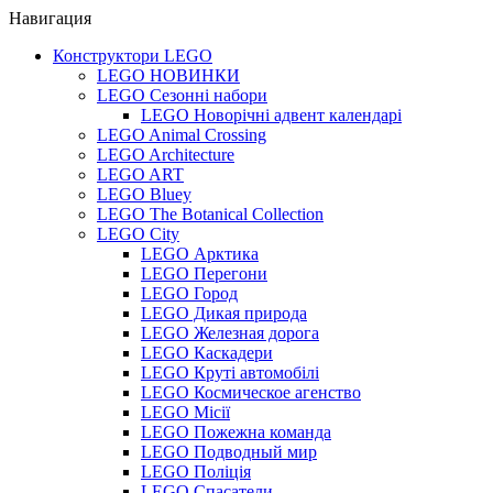
Навигация
Конструктори LEGO
LEGO НОВИНКИ
LEGO Сезонні набори
LEGO Новорічні адвент календарі
LEGO Animal Crossing
LEGO Architecture
LEGO ART
LEGO Bluey
LEGO The Botanical Collection
LEGO City
LEGO Арктика
LEGO Перегони
LEGO Город
LEGO Дикая природа
LEGO Железная дорога
LEGO Каскадери
LEGO Круті автомобілі
LEGO Космическое агенство
LEGO Місії
LEGO Пожежна команда
LEGO Подводный мир
LEGO Поліція
LEGO Спасатели