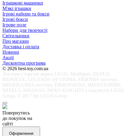
Іграшкові машинки
М'які іграшки
Ігрові набори та бокси
Ігрові бокси
Ігрове поле
Набори для творчості
Світильники
Про магазин
Доставка і оплата
Новини
Акції
Дисконтна програма
© 2026 best-toy.com.ua
Логотип і торгові марки LEGO, Minifigure, DUPLO,
BIONICLE, LEGENDS OF CHIMA, FRIENDS логотип,
MINIFIGURES логотип, DIMENSIONS, MINDSTORMS,
MIXELS, NINJAGO, NEXO KNIGHTS є власністю LEGO
Group. © 2017 the LEGO Group.
Повернутись
до покупок на
сайті
Оформлення