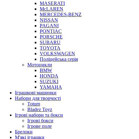
MASERATI
McLAREN
MERCEDES-BENZ
NISSAN
PAGANI
PONTIAC
PORSCHE
SUBARU
TOYOTA
VOLKSWAGEN
Поліцейська серія
Мотоцикли
BMW
HONDA
SUZUKI
YAMAHA
Іграшкові машинки
Набори для творчості
Totum
Bladez Toyz
Ігрові набори та бокси
Ігрові бокси
Ігрове поле
Брелоки
М'які іграшки