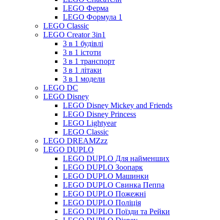
LEGO Ферма
LEGO Формула 1
LEGO Classic
LEGO Creator 3in1
3 в 1 будівлі
3 в 1 істоти
3 в 1 транспорт
3 в 1 літаки
3 в 1 модели
LEGO DC
LEGO Disney
LEGO Disney Mickey and Friends
LEGO Disney Princess
LEGO Lightyear
LEGO Classic
LEGO DREAMZzz
LEGO DUPLO
LEGO DUPLO Для найменших
LEGO DUPLO Зоопарк
LEGO DUPLO Машинки
LEGO DUPLO Свинка Пеппа
LEGO DUPLO Пожежні
LEGO DUPLO Поліція
LEGO DUPLO Поїзди та Рейки