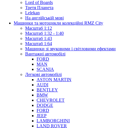
Lord of Boards
Третя Планета
Lelekan
На англійській мові
Машинки та мотоцикли колекційні RMZ City
Масштаб 1:12
Масштаб 1:32 - 1:40
Масштаб 1:43
Масштаб 1:64
Машинки зі звуковими і світловими ефектами
Вантажні автомобілі
FORD
MAN
SCANIA
Легкові автомобілі
ASTON MARTIN
AUDI
BENTLEY
BMW
CHEVROLET
DODGE
FORD
JEEP
LAMBORGHINI
LAND ROVER