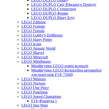
LEGO DUPLO Disney
LEGO DUPLO Світ Юрського Періоду
LEGO DUPLO Супергерої
LEGO DUPLO Ферма
LEGO DUPLO Bluey Блуї
LEGO Editions
LEGO Fortnite
LEGO Friends
LEGO Gabby's Dollhouse
LEGO Harry Potter
LEGO Icons
LEGO Jurassic World
LEGO Marvel
LEGO Minecraft
LEGO Minifigures
Мініфігурки LEGO повні колекції
Мініфігурки LEGO Колекційні автомобілі
для перегонів F1® 71049
LEGO Minions
LEGO Ninjago
LEGO One Piece
LEGO Pokémon
LEGO Speed Champions
F1® Формула 1
LEGO Star Wars