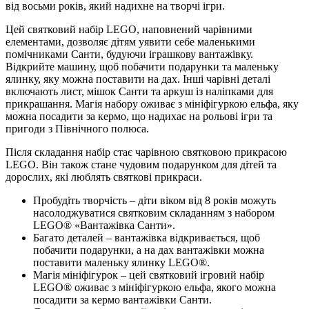
від восьми років, який надихне на творчі ігри.
Цей святковий набір LEGO, наповнений чарівними
елементами, дозволяє дітям уявити себе маленькими
помічниками Санти, будуючи іграшкову вантажівку.
Відкрийте машину, щоб побачити подарунки та маленьку
ялинку, яку можна поставити на дах. Інші чарівні деталі
включають лист, мішок Санти та аркуш із наліпками для
прикрашання. Магія набору оживає з мініфігуркою ельфа, яку
можна посадити за кермо, що надихає на рольові ігри та
пригоди з Північного полюса.
Після складання набір стає чарівною святковою прикрасою
LEGO. Він також стане чудовим подарунком для дітей та
дорослих, які люблять святкові прикраси.
Пробудіть творчість – діти віком від 8 років можуть
насолоджуватися святковим складанням з набором
LEGO® «Вантажівка Санти».
Багато деталей – вантажівка відкривається, щоб
побачити подарунки, а на дах вантажівки можна
поставити маленьку ялинку LEGO®.
Магія мініфігурок – цей святковий ігровий набір
LEGO® оживає з мініфігуркою ельфа, якого можна
посадити за кермо вантажівки Санти.