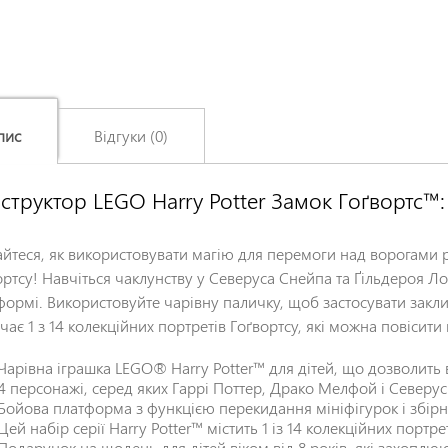
пис
Відгуки (0)
структор LEGO Harry Potter Замок Гоґвортс™:
Залишіть відгук про цей товар першими
Ім'я
*
айтеся, як використовувати магію для перемоги над ворогами 
ортсу! Навчіться чаклунству у Северуса Снейпа та Ґільдероя Л
формі. Використовуйте чарівну паличку, щоб застосувати закл
Заголовок відгуку
*
чає 1 з 14 колекційних портретів Гоґвортсу, які можна повісити
Чарівна іграшка LEGO® Harry Potter™ для дітей, що дозволить в
Відгук
*
4 персонажі, серед яких Гаррі Поттер, Драко Мелфой і Северу
Бойова платформа з функцією перекидання мініфігурок і збір
Цей набір серії Harry Potter™ містить 1 із 14 колекційних портре
Подарунок на щодень для дітей віком від 8 років, які захоплю