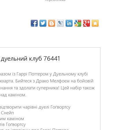
 дуельний клуб 76441
разом із Гаррі Поттером у Дуельному клубі
окхарта. Бийтеся з Драко Мелфоєм на бойовій
инання та здолати суперника! Цей набір також
 над каміном.
ідтворити чарівні дуелі Гоґвортсу
с Снейп
ним каміном
тів Гоґвортсу
ються історіями про Гаррі Поттера