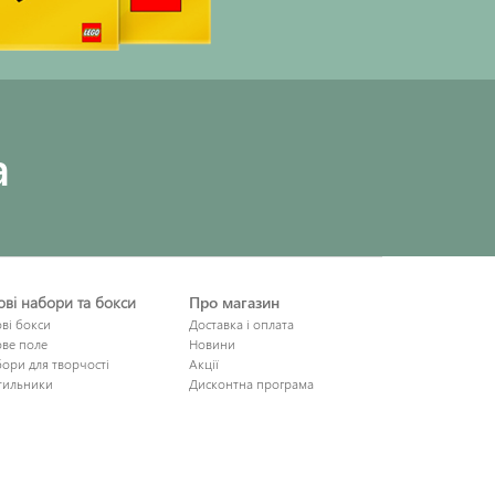
a
рові набори та бокси
Про магазин
ові бокси
Доставка і оплата
ове поле
Новини
ори для творчості
Акції
тильники
Дисконтна програма