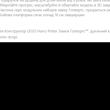
Зберігайте прогрес, масштабуйте й обертайте модель в 3D зав
Частина серії модульних наборів замку Гоґвортс, продається 
Бойова платформа сягає понад 16 см завширшки
ти Конструктор LEGO Harry Potter Замок Гоґвортс™: дуельний 
ити» вгорі.