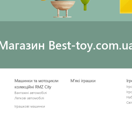
Maгазин Best-toy.com.u
Машинки та мотоцикли
М'які іграшки
Іг
колекційні RMZ City
Ігр
Ігр
Вантажні автомобілі
Наб
Легкові автомобілі
Сві
Іграшкові машинки