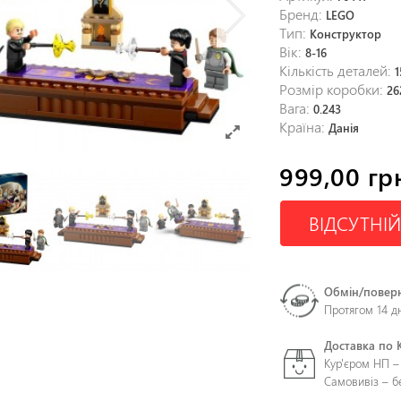
Бренд:
LEGO
Тип:
Конструктор
Вік:
8-16
Кількість деталей:
1
Розмір коробки:
26
Вага:
0.243
Країна:
Данія
999,00 гр
ВІДСУТНІЙ
Обмін/повер
Протягом 14 д
Доставка по 
Кур'єром НП –
Самовивіз – 