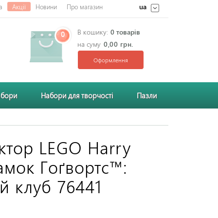
ua
а
Акції
Новини
Про магазин
В кошику:
0 товарів
0
на суму
0,00 грн.
Оформлення
абори
Набори для творчості
Пазли
ктор LEGO Harry
Замок Гоґвортс™:
й клуб 76441