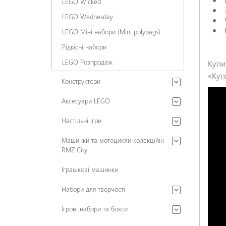
LEGO Wicked
LEGO Wednesday
LEGO Міні набори (Mini polybags)
Рідкісні набори
LEGO Розпродаж
Купи
«Куп
Конструктори
Аксесуари LEGO
Настільні ігри
Машинки та мотоцикли колекційні
RMZ City
Іграшкові машинки
Набори для творчості
Ігрові набори та бокси