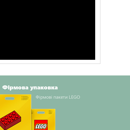
Фірмова упаковка
Фірмові пакети LEGO