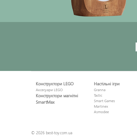
Конструктори LEGO
Настільні ігри
Аксесуари LEGO
Granna
Конструктори магнітні
Tactic
Smart Games
SmartMax
Martinex
Asmodee
© 2026 best-toy.com.ua