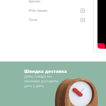
Брелоки
М'які іграшки
Пазли
Швидка доставка
Деякі товари ми
зможемо доставити
день у день