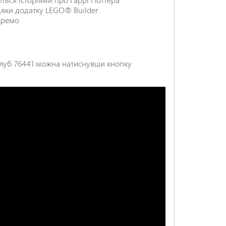
дяки додатку LEGO® Builder
окремо
НАДІСЛАТИ ВІДГУК
клуб 76441 можна натиснувши кнопку