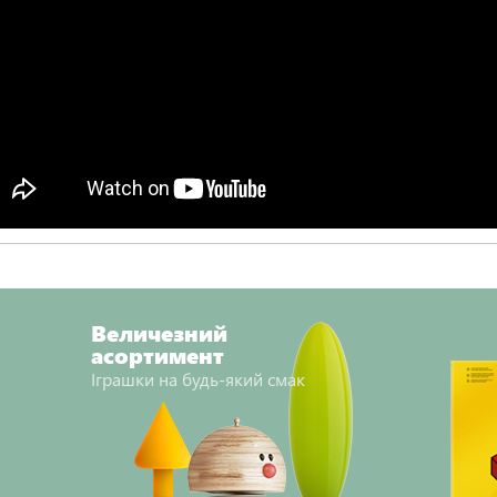
Величезний
асортимент
Іграшки на будь-який смак