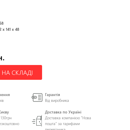
58
2 x 141 x 48
н.
 НА СКЛАДІ
нення
Гарантія
нів
Від виробника
Києву
Доставка по Україні
 130грн
Доставка компанією "Нова
безкоштовно
пошта" за тарифами
перевізника