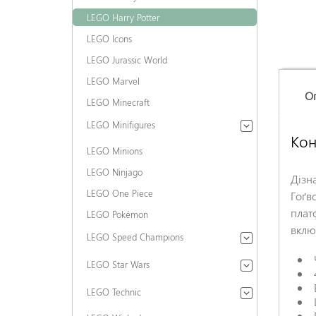
LEGO Harry Potter
LEGO Icons
LEGO Jurassic World
LEGO Marvel
О
LEGO Minecraft
LEGO Minifigures
Кон
LEGO Minions
LEGO Ninjago
Дізн
LEGO One Piece
Гоґв
плат
LEGO Pokémon
вклю
LEGO Speed Champions
LEGO Star Wars
LEGO Technic