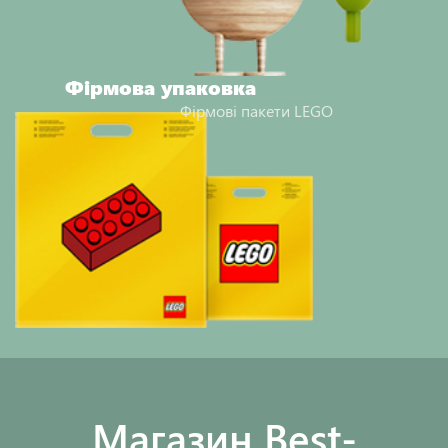
Фірмова упаковка
Фірмові пакети LEGO
Maгазин Best-