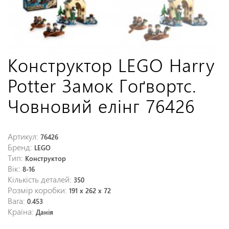
Конструктор LEGO Harry
Potter Замок Гоґвортс.
Човновий елінг 76426
Артикул:
76426
Бренд:
LEGO
Тип:
Конструктор
Вік:
8-16
Кількість деталей:
350
Розмір коробки:
191 x 262 x 72
Вага:
0.453
Країна:
Данія