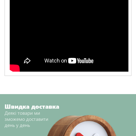
Швидка доставка
Деякі товари ми
зможемо доставити
день у день