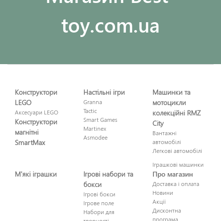
toy.com.ua
Конструктори
Настільні ігри
Машинки та
LEGO
Granna
мотоцикли
Tactic
Аксесуари LEGO
колекційні RMZ
Smart Games
Конструктори
City
Martinex
магнітні
Вантажні
Asmodee
SmartMax
автомобілі
Легкові автомобілі
Іграшкові машинки
М'які іграшки
Ігрові набори та
Про магазин
бокси
Доставка і оплата
Новини
Ігрові бокси
Акції
Ігрове поле
Дисконтна
Набори для
програма
творчості