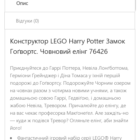
Опис
Відгуки (0)
Конструктор LEGO Harry Potter Замок
Залишіть відгук про цей товар першими
Гоґвортс. Човновий елінг 76426
Ім'я
*
Приєднуйтеся до Гаррі Поттера, Невіла Лонґботтома,
Заголовок відгуку
*
Герміони Ґрейнджер і Діна Томаса у їхній першій
подорожі до Гоґвортсу. Подорожуйте Чорним озером
на човнах разом з чотирма новими учнями, а також
Відгук
*
домашньою совою Гаррі, Гедвіґою, і домашньою
жабою Невіла, Тревором. Причалюйте до елінгу, де
на вас чекає професорка Макґонеґел. Але заждіть-но
— куди ж подівся Тревор? Огляньте елінг, аби знайти
його!
Фантастичний ігровий набір серії LEGO® Harry