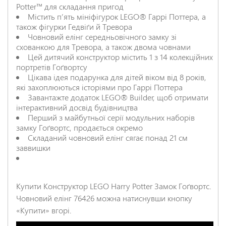
Potter™ для складання пригод
Містить пʼять мініфігурок LEGO® Гаррі Поттера, а
НАДІСЛАТИ ВІДГУК
також фігурки Гедвіґи й Тревора
Човновий елінг середньовічного замку зі
схованкою для Тревора, а також двома човнами
Цей дитячий конструктор містить 1 з 14 колекційних
портретів Гоґвортсу
Цікава ідея подарунка для дітей віком від 8 років,
які захоплюються історіями про Гаррі Поттера
Завантажте додаток LEGO® Builder, щоб отримати
інтерактивний досвід будівництва
Перший з майбутньої серії модульних наборів
замку Гоґвортс, продається окремо
Складаний човновий елінг сягає понад 21 см
заввишки
Купити Конструктор LEGO Harry Potter Замок Гоґвортс.
Човновий елінг 76426 можна натиснувши кнопку
«Купити» вгорі.