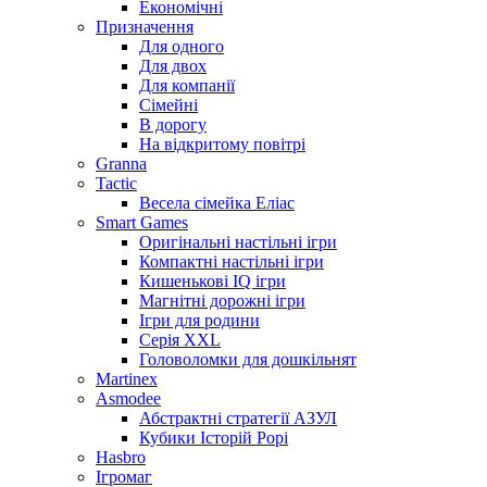
Економічні
Призначення
Для одного
Для двох
Для компанії
Сімейні
В дорогу
На відкритому повітрі
Granna
Tactic
Весела сімейка Еліас
Smart Games
Оригінальні настільні ігри
Компактні настільні ігри
Кишенькові IQ ігри
Магнітні дорожні ігри
Ігри для родини
Серія XXL
Головоломки для дошкільнят
Martinex
Asmodee
Абстрактні стратегії АЗУЛ
Кубики Історій Рорі
Hasbro
Ігромаг