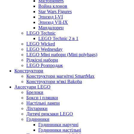
Microfighters
Война клонов
Star Wars Figures
Эпизод I-VI
Эпизод VII-IX
Мандалорец
LEGO Technic
LEGO Technic 2 в 1
LEGO Wicked
LEGO Wednesday
LEGO Міні набори (Mini polybags)
Рідкісні набори
LEGO Розпродаж
Конструктори
Конструктори магнітні SmartMax
Конструктори м'які Bakoba
Аксесуари LEGO
Брелоки
Бокси і пляшки
Настільні лампи
Ліхтарики
Дитячі рюкзаки LEGO
Годинники
Годинники наручні
Годинники настільні