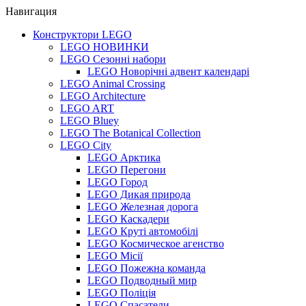
Навигация
Конструктори LEGO
LEGO НОВИНКИ
LEGO Сезонні набори
LEGO Новорічні адвент календарі
LEGO Animal Crossing
LEGO Architecture
LEGO ART
LEGO Bluey
LEGO The Botanical Collection
LEGO City
LEGO Арктика
LEGO Перегони
LEGO Город
LEGO Дикая природа
LEGO Железная дорога
LEGO Каскадери
LEGO Круті автомобілі
LEGO Космическое агенство
LEGO Місії
LEGO Пожежна команда
LEGO Подводный мир
LEGO Поліція
LEGO Спасатели