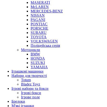
MASERATI
McLAREN
MERCEDES-BENZ
NISSAN
PAGANI
PONTIAC
PORSCHE
SUBARU
TOYOTA
VOLKSWAGEN
Поліцейська серія
Мотоцикли
BMW
HONDA
SUZUKI
YAMAHA
Іграшкові машинки
Набори для творчості
Totum
Bladez Toyz
Ігрові набори та бокси
Ігрові бокси
Ігрове поле
Брелоки
М'які іграшки