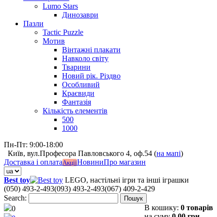
Lumo Stars
Динозаври
Пазли
Tactic Puzzle
Мотив
Вінтажні плакати
Навколо світу
Тварини
Новий рік. Різдво
Особливий
Краєвиди
Фантазія
Кількість елементів
500
1000
Пн-Пт: 9:00-18:00
Київ, вул.Професора Павловського 4, оф.54 (
на мапі
)
Доставка і оплата
Новини
Про магазин
Акції
Best toy
LEGO, настільні ігри та інші іграшки
(050) 493-2-493
(093) 493-2-493
(067) 409-2-429
Search:
Пошук
В кошику:
0 товарів
0
на суму
0,00 грн.