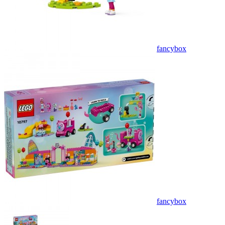
fancybox
fancybox