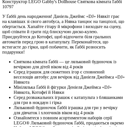
Конструктор LEGO Gabby's Dollhouse Святкова кімната Ґаббі
10797
У Ґаббі день народження! Даніель Джеймс «DJ» Нявкіт грає
на клавішах зі свого автобуса, а Нявка танцює на танцполі, що
обертається. Хапайте гітару й мікрофони і виходьте на сцену,
щоб співати й грати під блискучою диско-кулею.
Приєднуйтеся до Котофеї, щоб відпочити біля гральних
автоматів перед грою в катапульту. Переконайтеся, що
встигаєте до гірки, щоб побачити, як Ґаббі розносить
подарунки!
Святкова кімната Ґаббі — це ляльковий будиночок із
вечіркою для дітей віком від 4 років
Серед іграшок для сюжетних ігор є сповнений
веселощів автобус для вечірок від Даніеля Джеймса «DJ»
Нявкота
Мінілялька Ґаббі й фігурки Деніеля Джеймса «DJ»
Нявкота, Котофеї й Нявки
Серед розважальних іграшок є катапульта з бляшанками
для гри в нокдаун і гірка
Ляльковий будиночок Ґаббі іграшка для гри у вечірку
для дівчаток і хлопчиків віком від 4 років
Ознайомтеся з повним асортиментом наборів серії
LEGO® Ляльковий будиночок Ґаббі, продаються окремо