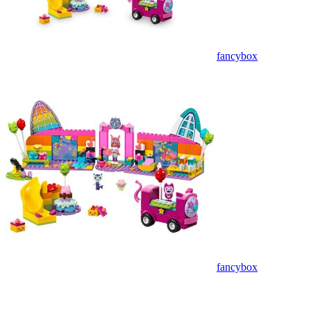
fancybox
fancybox