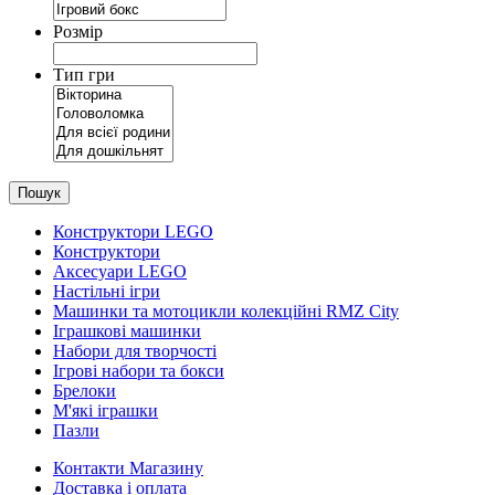
Розмір
Тип гри
Пошук
Конструктори LEGO
Конструктори
Аксесуари LEGO
Настільні ігри
Машинки та мотоцикли колекційні RMZ City
Іграшкові машинки
Набори для творчості
Ігрові набори та бокси
Брелоки
М'які іграшки
Пазли
Контакти Магазину
Доставка і оплата