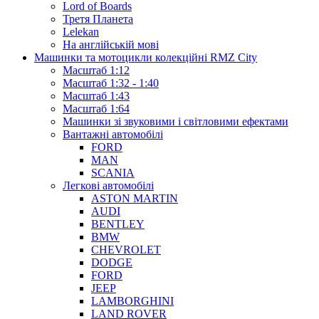
Lord of Boards
Третя Планета
Lelekan
На англійській мові
Машинки та мотоцикли колекційні RMZ City
Масштаб 1:12
Масштаб 1:32 - 1:40
Масштаб 1:43
Масштаб 1:64
Машинки зі звуковими і світловими ефектами
Вантажні автомобілі
FORD
MAN
SCANIA
Легкові автомобілі
ASTON MARTIN
AUDI
BENTLEY
BMW
CHEVROLET
DODGE
FORD
JEEP
LAMBORGHINI
LAND ROVER