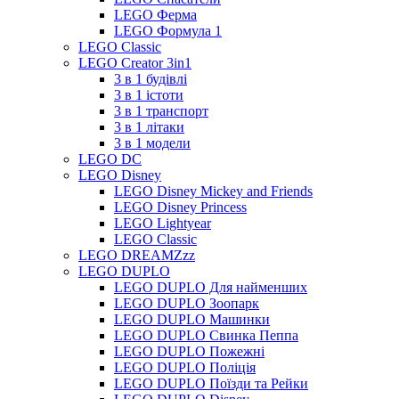
LEGO Ферма
LEGO Формула 1
LEGO Classic
LEGO Creator 3in1
3 в 1 будівлі
3 в 1 істоти
3 в 1 транспорт
3 в 1 літаки
3 в 1 модели
LEGO DC
LEGO Disney
LEGO Disney Mickey and Friends
LEGO Disney Princess
LEGO Lightyear
LEGO Classic
LEGO DREAMZzz
LEGO DUPLO
LEGO DUPLO Для найменших
LEGO DUPLO Зоопарк
LEGO DUPLO Машинки
LEGO DUPLO Свинка Пеппа
LEGO DUPLO Пожежні
LEGO DUPLO Поліція
LEGO DUPLO Поїзди та Рейки