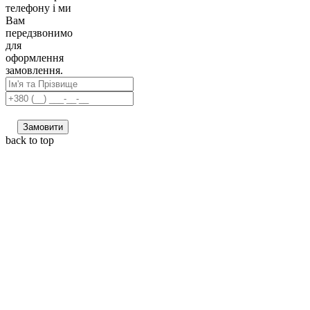
телефону і ми
Вам
передзвонимо
для
оформлення
замовлення.
Замовити
back to top