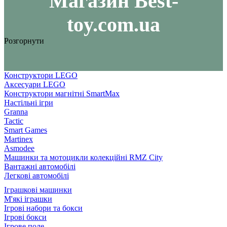
Maгазин Best-
toy.com.ua
Розгорнути
Конструктори LEGO
Аксесуари LEGO
Конструктори магнітні SmartMax
Настільні ігри
Granna
Tactic
Smart Games
Martinex
Asmodee
Машинки та мотоцикли колекційні RMZ City
Вантажні автомобілі
Легкові автомобілі
Іграшкові машинки
М'які іграшки
Ігрові набори та бокси
Ігрові бокси
Ігрове поле