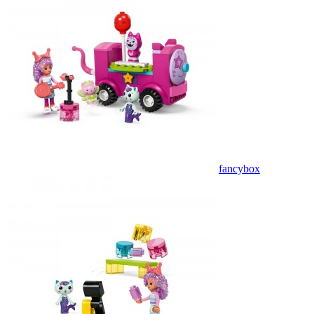
fancybox