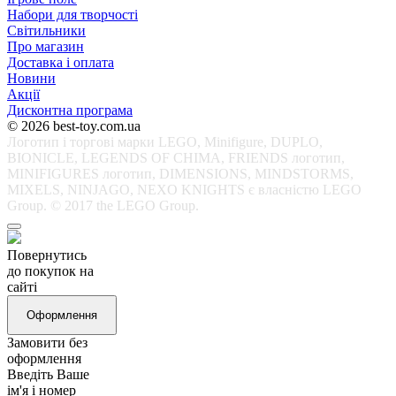
Набори для творчості
Світильники
Про магазин
Доставка і оплата
Новини
Акції
Дисконтна програма
© 2026 best-toy.com.ua
Логотип і торгові марки LEGO, Minifigure, DUPLO,
BIONICLE, LEGENDS OF CHIMA, FRIENDS логотип,
MINIFIGURES логотип, DIMENSIONS, MINDSTORMS,
MIXELS, NINJAGO, NEXO KNIGHTS є власністю LEGO
Group. © 2017 the LEGO Group.
Повернутись
до покупок на
сайті
Оформлення
Замовити без
оформлення
Введіть Ваше
ім'я і номер