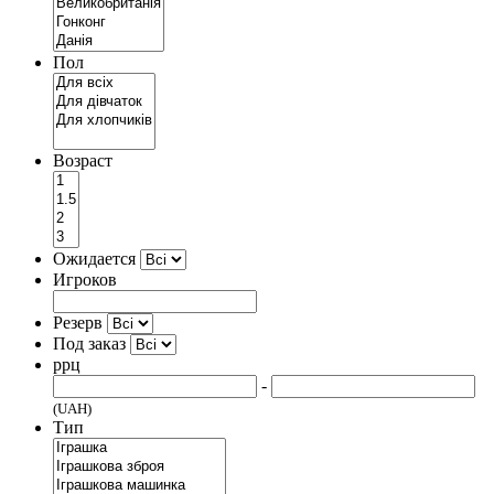
Пол
Возраст
Ожидается
Игроков
Резерв
Под заказ
ррц
-
(UAH)
Тип