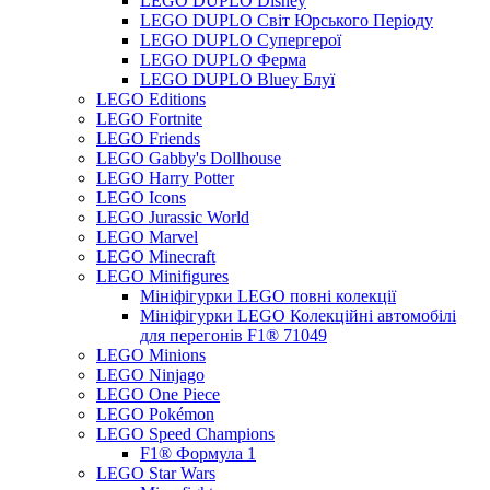
LEGO DUPLO Disney
LEGO DUPLO Світ Юрського Періоду
LEGO DUPLO Супергерої
LEGO DUPLO Ферма
LEGO DUPLO Bluey Блуї
LEGO Editions
LEGO Fortnite
LEGO Friends
LEGO Gabby's Dollhouse
LEGO Harry Potter
LEGO Icons
LEGO Jurassic World
LEGO Marvel
LEGO Minecraft
LEGO Minifigures
Мініфігурки LEGO повні колекції
Мініфігурки LEGO Колекційні автомобілі
для перегонів F1® 71049
LEGO Minions
LEGO Ninjago
LEGO One Piece
LEGO Pokémon
LEGO Speed Champions
F1® Формула 1
LEGO Star Wars