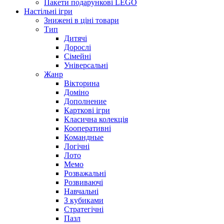
Пакети подарункові LEGO
Настільні ігри
Знижені в ціні товари
Тип
Дитячі
Дорослі
Сімейні
Універсальні
Жанр
Вікторина
Доміно
Дополнение
Карткові ігри
Класична колекція
Кооперативні
Командные
Логічні
Лото
Мемо
Розважальні
Розвиваючі
Навчальні
З кубиками
Стратегічні
Пазл