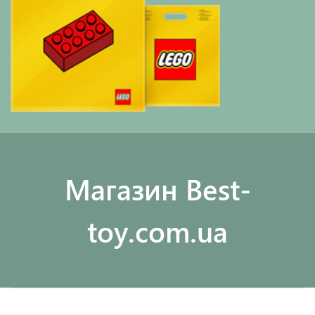
Maгазин Best-
toy.com.ua