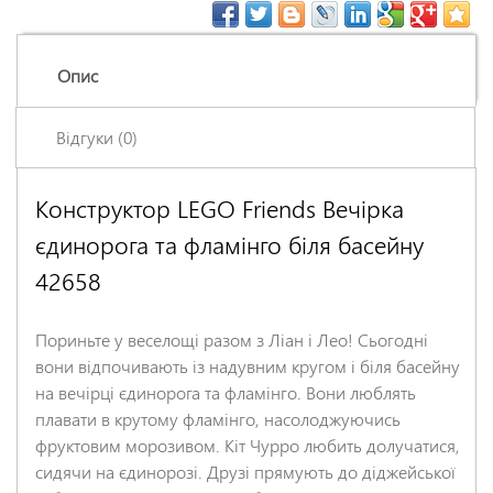
Опис
Відгуки (0)
Конструктор LEGO Friends Вечірка
Залишіть відгук про цей товар першими
єдинорога та фламінго біля басейну
Ім'я
*
42658
Заголовок відгуку
*
Пориньте у веселощі разом з Ліан і Лео! Сьогодні
вони відпочивають із надувним кругом і біля басейну
на вечірці єдинорога та фламінго. Вони люблять
Відгук
*
плавати в крутому фламінго, насолоджуючись
фруктовим морозивом. Кіт Чурро любить долучатися,
сидячи на єдинорозі. Друзі прямують до діджейської