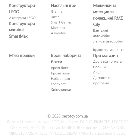
Конструктори
Настільні ігри
Машинки та
LEGO
Granna
мотоцикли
Tactic
Аксесуари LEGO
колекційні RMZ
Smart Games
Конструктори
City
Martinex
магнітні
Вантажні
Asmodee
SmartMax
автомобілі
Легкові автомобілі
Іграшкові машинки
М'які іграшки
Ігрові набори та
Про магазин
бокси
Доставка і оплата
Новини
Ігрові бокси
Акції
Ігрове поле
Дисконтна
Набори для
програма
творчості
Світильники
© 2026 best-toy.com.ua
Логотип і торгові марки LEGO, Minifigure, DUPLO, BIONICLE, LEGENDS
OF CHIMA, FRIENDS логотип, MINIFIGURES логотип, DIMENSIONS,
MINDSTORMS, MIXELS, NINJAGO, NEXO KNIGHTS є власністю LEGO