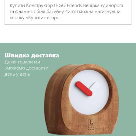
Купити Конструктор LEGO Friends Вечірка єдинорога
та фламінго біля басейну 42658 можна натиснувши
кнопку «Купити» вгорі.
Швидка доставка
Деякі товари ми
зможемо доставити
день у день