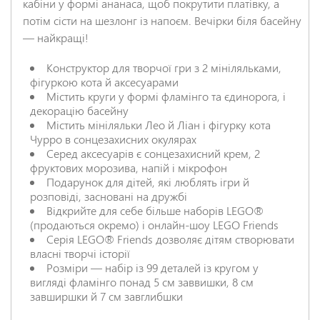
кабіни у формі ананаса, щоб покрутити платівку, а
потім сісти на шезлонг із напоєм. Вечірки біля басейну
— найкращі!
Конструктор для творчої гри з 2 мініляльками,
НАДІСЛАТИ ВІДГУК
фігуркою кота й аксесуарами
Містить круги у формі фламінго та єдинорога, і
декорацію басейну
Містить мініляльки Лео й Ліан і фігурку кота
Чурро в сонцезахисних окулярах
Серед аксесуарів є сонцезахисний крем, 2
фруктових морозива, напій і мікрофон
Подарунок для дітей, які люблять ігри й
розповіді, засновані на дружбі
Відкрийте для себе більше наборів LEGO®
(продаються окремо) і онлайн-шоу LEGO Friends
Серія LEGO® Friends дозволяє дітям створювати
власні творчі історії
Розміри — набір із 99 деталей із кругом у
вигляді фламінго понад 5 см заввишки, 8 см
завширшки й 7 см завглибшки