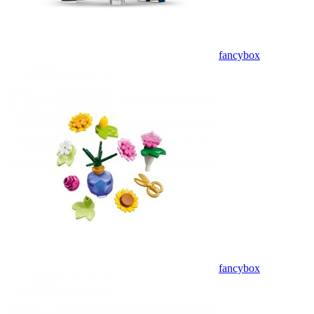
fancybox
fancybox