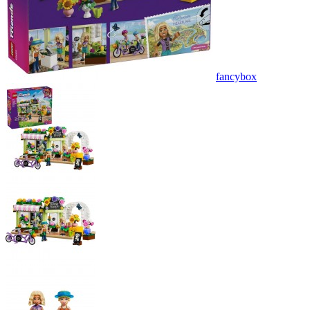
fancybox