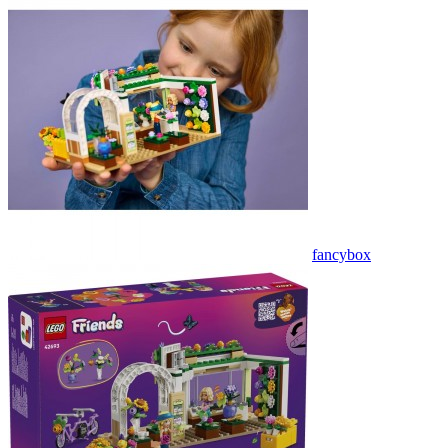
fancybox