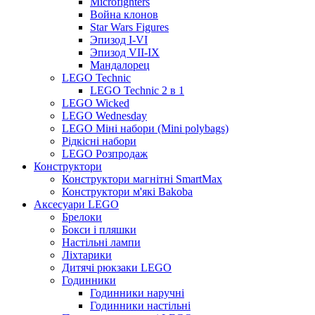
Microfighters
Война клонов
Star Wars Figures
Эпизод I-VI
Эпизод VII-IX
Мандалорец
LEGO Technic
LEGO Technic 2 в 1
LEGO Wicked
LEGO Wednesday
LEGO Міні набори (Mini polybags)
Рідкісні набори
LEGO Розпродаж
Конструктори
Конструктори магнітні SmartMax
Конструктори м'які Bakoba
Аксесуари LEGO
Брелоки
Бокси і пляшки
Настільні лампи
Ліхтарики
Дитячі рюкзаки LEGO
Годинники
Годинники наручні
Годинники настільні