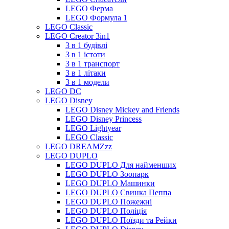
LEGO Ферма
LEGO Формула 1
LEGO Classic
LEGO Creator 3in1
3 в 1 будівлі
3 в 1 істоти
3 в 1 транспорт
3 в 1 літаки
3 в 1 модели
LEGO DC
LEGO Disney
LEGO Disney Mickey and Friends
LEGO Disney Princess
LEGO Lightyear
LEGO Classic
LEGO DREAMZzz
LEGO DUPLO
LEGO DUPLO Для найменших
LEGO DUPLO Зоопарк
LEGO DUPLO Машинки
LEGO DUPLO Свинка Пеппа
LEGO DUPLO Пожежні
LEGO DUPLO Поліція
LEGO DUPLO Поїзди та Рейки