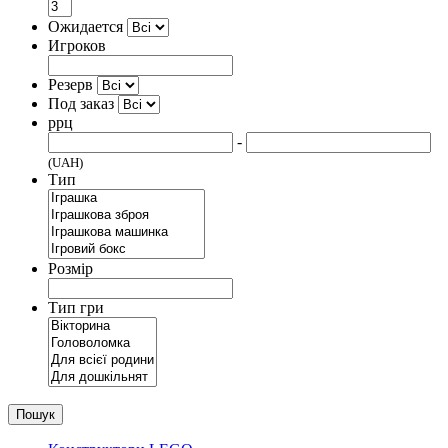
Ожидается
Игроков
Резерв
Под заказ
ррц
-
(UAH)
Тип
Розмір
Тип гри
Пошук