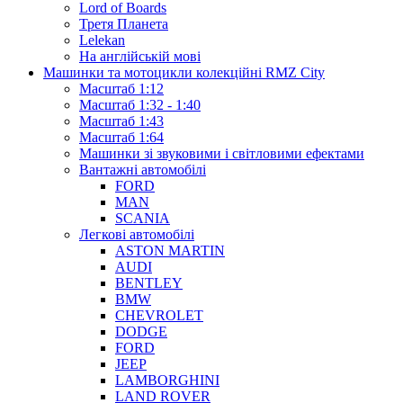
Lord of Boards
Третя Планета
Lelekan
На англійській мові
Машинки та мотоцикли колекційні RMZ City
Масштаб 1:12
Масштаб 1:32 - 1:40
Масштаб 1:43
Масштаб 1:64
Машинки зі звуковими і світловими ефектами
Вантажні автомобілі
FORD
MAN
SCANIA
Легкові автомобілі
ASTON MARTIN
AUDI
BENTLEY
BMW
CHEVROLET
DODGE
FORD
JEEP
LAMBORGHINI
LAND ROVER