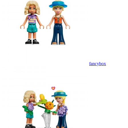
fancybox