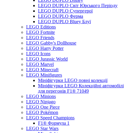
LEGO DUPLO Disney
LEGO DUPLO Світ Юрського Періоду
LEGO DUPLO Супергерої
LEGO DUPLO Ферма
LEGO DUPLO Bluey Блуї
LEGO Editions
LEGO Fortnite
LEGO Friends
LEGO Gabby's Dollhouse
LEGO Harry Potter
LEGO Icons
LEGO Jurassic World
LEGO Marvel
LEGO Minecraft
LEGO Minifigures
Мініфігурки LEGO повні колекції
Мініфігурки LEGO Колекційні автомобілі
для перегонів F1® 71049
LEGO Minions
LEGO Ninjago
LEGO One Piece
LEGO Pokémon
LEGO Speed Champions
F1® Формула 1
LEGO Star Wars