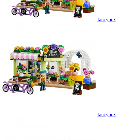
fancybox
fancybox