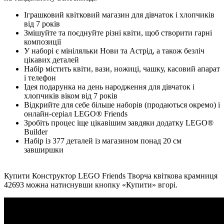
Іграшковий квітковий магазин для дівчаток і хлопчиків
від 7 років
Змішуйте та поєднуйте різні квіти, щоб створити гарні
композиції
У наборі є мініляльки Нови та Астрід, а також безліч
цікавих деталей
Набір містить квіти, вази, ножиці, чашку, касовий апарат
і телефон
Ідея подарунка на день народження для дівчаток і
хлопчиків віком від 7 років
Відкрийте для себе більше наборів (продаються окремо) і
онлайн-серіал LEGO® Friends
Зробіть процес іще цікавішим завдяки додатку LEGO®
Builder
Набір із 377 деталей із магазином понад 20 см
завширшки
Купити Конструктор LEGO Friends Творча квіткова крамниця
42693 можна натиснувши кнопку «Купити» вгорі.