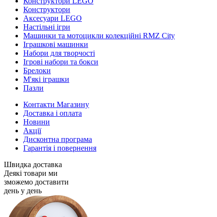
Конструктори LEGO
Конструктори
Аксесуари LEGO
Настільні ігри
Машинки та мотоцикли колекційні RMZ City
Іграшкові машинки
Набори для творчості
Ігрові набори та бокси
Брелоки
М'які іграшки
Пазли
Контакти Магазину
Доставка і оплата
Новини
Акції
Дисконтна програма
Гарантія і повернення
Швидка доставка
Деякі товари ми
зможемо доставити
день у день