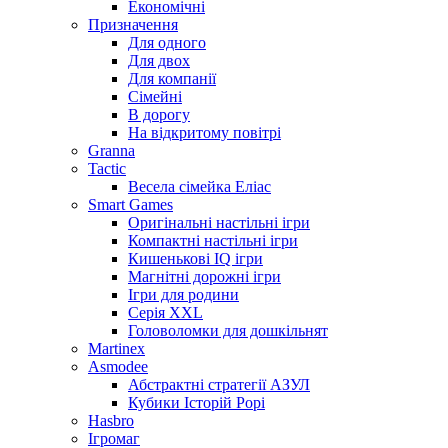
Економічні
Призначення
Для одного
Для двох
Для компанії
Сімейні
В дорогу
На відкритому повітрі
Granna
Tactic
Весела сімейка Еліас
Smart Games
Оригінальні настільні ігри
Компактні настільні ігри
Кишенькові IQ ігри
Магнітні дорожні ігри
Ігри для родини
Серія XXL
Головоломки для дошкільнят
Martinex
Asmodee
Абстрактні стратегії АЗУЛ
Кубики Історій Рорі
Hasbro
Ігромаг