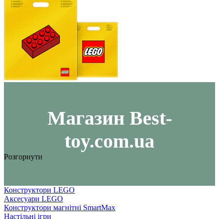
Maгазин Best-
toy.com.ua
Розгорнути
Конструктори LEGO
Аксесуари LEGO
Конструктори магнітні SmartMax
Настільні ігри