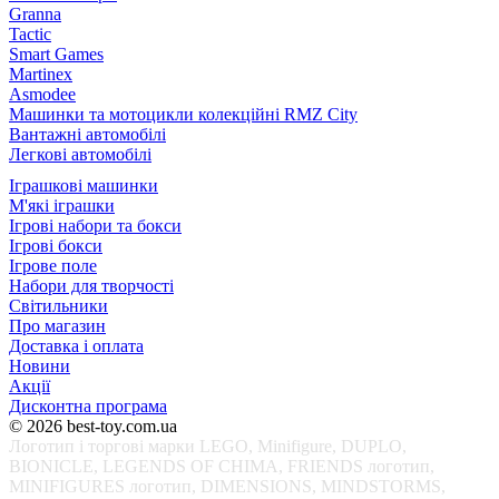
Granna
Tactic
Smart Games
Martinex
Asmodee
Машинки та мотоцикли колекційні RMZ City
Вантажні автомобілі
Легкові автомобілі
Іграшкові машинки
М'які іграшки
Ігрові набори та бокси
Ігрові бокси
Ігрове поле
Набори для творчості
Світильники
Про магазин
Доставка і оплата
Новини
Акції
Дисконтна програма
© 2026 best-toy.com.ua
Логотип і торгові марки LEGO, Minifigure, DUPLO,
BIONICLE, LEGENDS OF CHIMA, FRIENDS логотип,
MINIFIGURES логотип, DIMENSIONS, MINDSTORMS,