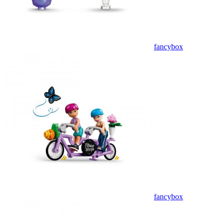
fancybox
fancybox