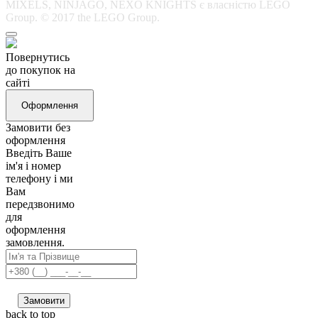
MIXELS, NINJAGO, NEXO KNIGHTS є власністю LEGO
Group. © 2017 the LEGO Group.
Повернутись
до покупок на
сайті
Оформлення
Замовити без
оформлення
Введіть Ваше
ім'я і номер
телефону і ми
Вам
передзвонимо
для
оформлення
замовлення.
Замовити
back to top