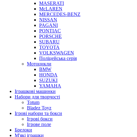
MASERATI
McLAREN
MERCEDES-BENZ
NISSAN
PAGANI
PONTIAC
PORSCHE
SUBARU
TOYOTA
VOLKSWAGEN
Поліцейська серія
Мотоцикли
BMW
HONDA
SUZUKI
YAMAHA
Іграшкові машинки
Набори для творчості
Totum
Bladez Toyz
Ігрові набори та бокси
Ігрові бокси
Ігрове поле
Брелоки
М'які іграшки