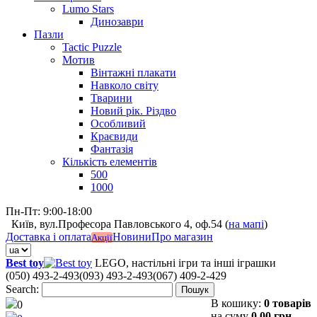
Lumo Stars
Динозаври
Пазли
Tactic Puzzle
Мотив
Вінтажні плакати
Навколо світу
Тварини
Новий рік. Різдво
Особливий
Краєвиди
Фантазія
Кількість елементів
500
1000
Пн-Пт: 9:00-18:00
Київ, вул.Професора Павловського 4, оф.54 (
на мапі
)
Доставка і оплата
Новини
Про магазин
Акції
Best toy
LEGO, настільні ігри та інші іграшки
(050) 493-2-493
(093) 493-2-493
(067) 409-2-429
Search:
Пошук
В кошику:
0 товарів
0
на суму
0,00 грн.