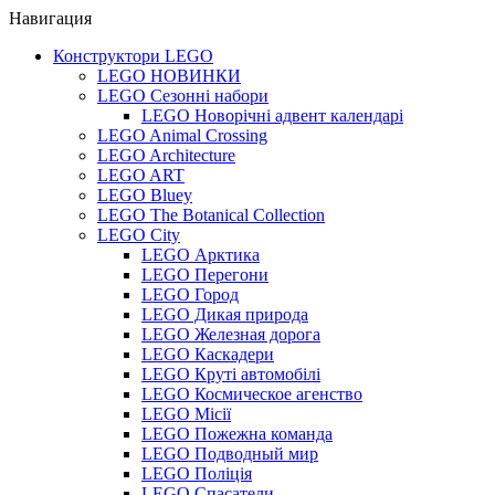
Навигация
Конструктори LEGO
LEGO НОВИНКИ
LEGO Сезонні набори
LEGO Новорічні адвент календарі
LEGO Animal Crossing
LEGO Architecture
LEGO ART
LEGO Bluey
LEGO The Botanical Collection
LEGO City
LEGO Арктика
LEGO Перегони
LEGO Город
LEGO Дикая природа
LEGO Железная дорога
LEGO Каскадери
LEGO Круті автомобілі
LEGO Космическое агенство
LEGO Місії
LEGO Пожежна команда
LEGO Подводный мир
LEGO Поліція
LEGO Спасатели