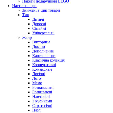
Пакети подарункові LEGO
Настільні ігри
Знижені в ціні товари
Тип
Дитячі
Дорослі
Сімейні
Універсальні
Жанр
Вікторина
Доміно
Дополнение
Карткові ігри
Класична колекція
Кооперативні
Командные
Логічні
Лото
Мемо
Розважальні
Розвиваючі
Навчальні
З кубиками
Стратегічні
Пазл