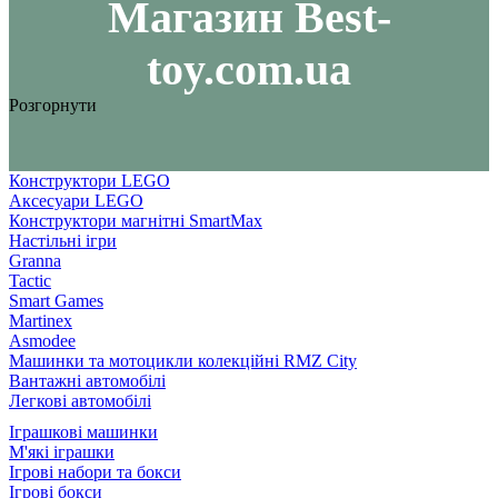
Maгазин Best-
toy.com.ua
Розгорнути
Конструктори LEGO
Аксесуари LEGO
Конструктори магнітні SmartMax
Настільні ігри
Granna
Tactic
Smart Games
Martinex
Asmodee
Машинки та мотоцикли колекційні RMZ City
Вантажні автомобілі
Легкові автомобілі
Іграшкові машинки
М'які іграшки
Ігрові набори та бокси
Ігрові бокси