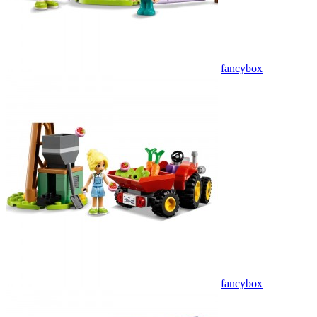
fancybox
fancybox