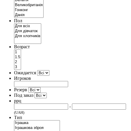
Пол
Возраст
Ожидается
Игроков
Резерв
Под заказ
ррц
-
(UAH)
Тип