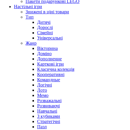
Пакети подарункові LEGO
Настільні ігри
Знижені в ціні товари
Тип
Дитячі
Дорослі
Сімейні
Універсальні
Жанр
Вікторина
Доміно
Дополнение
Карткові ігри
Класична колекція
Кооперативні
Командные
Логічні
Лото
Мемо
Розважальні
Розвиваючі
Навчальні
З кубиками
Стратегічні
Пазл