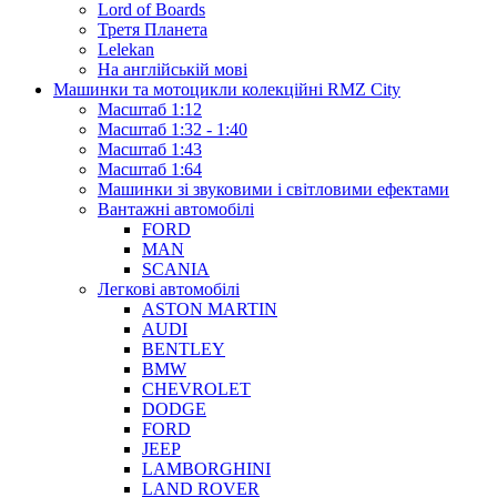
Lord of Boards
Третя Планета
Lelekan
На англійській мові
Машинки та мотоцикли колекційні RMZ City
Масштаб 1:12
Масштаб 1:32 - 1:40
Масштаб 1:43
Масштаб 1:64
Машинки зі звуковими і світловими ефектами
Вантажні автомобілі
FORD
MAN
SCANIA
Легкові автомобілі
ASTON MARTIN
AUDI
BENTLEY
BMW
CHEVROLET
DODGE
FORD
JEEP
LAMBORGHINI
LAND ROVER