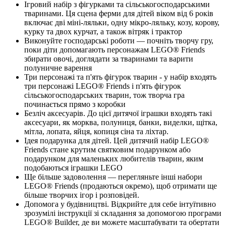
Ігровий набір з фігурками та сільськогосподарськими
тваринами. Ця сцена ферми для дітей віком від 6 років
включає дві міні-ляльки, одну мікро-ляльку, козу, корову,
курку та двох курчат, а також вітряк і трактор
Виконуйте господарські роботи — почніть творчу гру,
поки діти допомагають персонажам LEGO® Friends
збирати овочі, доглядати за тваринами та варити
полуничне варення
Три персонажі та п'ять фігурок тварин - у набір входять
три персонажі LEGO® Friends і п'ять фігурок
сільськогосподарських тварин, тож творча гра
починається прямо з коробки
Безліч аксесуарів. До цієї дитячої іграшки входять такі
аксесуари, як морква, полуниця, банки, виделки, щітка,
мітла, лопата, яйця, копиця сіна та ліхтар.
Ідея подарунка для дітей. Цей дитячий набір LEGO®
Friends стане крутим святковим подарунком або
подарунком для маленьких любителів тварин, яким
подобаються іграшки LEGO
Ще більше задоволення — перегляньте інші набори
LEGO® Friends (продаються окремо), щоб отримати ще
більше творчих ігор і розповідей.
Допомога у будівництві. Відкрийте для себе інтуїтивно
зрозумілі інструкції зі складання за допомогою програми
LEGO® Builder, де ви можете масштабувати та обертати