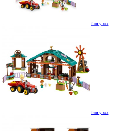
fancybox
fancybox