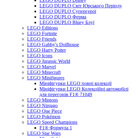
LEGO DUPLO Disney
LEGO DUPLO Світ Юрського Періоду
LEGO DUPLO Супергерої
LEGO DUPLO Ферма
LEGO DUPLO Bluey Блуї
LEGO Editions
LEGO Fortnite
LEGO Friends
LEGO Gabby's Dollhouse
LEGO Harry Potter
LEGO Icons
LEGO Jurassic World
LEGO Marvel
LEGO Minecraft
LEGO Minifigures
Мініфігурки LEGO повні колекції
Мініфігурки LEGO Колекційні автомобілі
для перегонів F1® 71049
LEGO Minions
LEGO Ninjago
LEGO One Piece
LEGO Pokémon
LEGO Speed Champions
F1® Формула 1
LEGO Star Wars