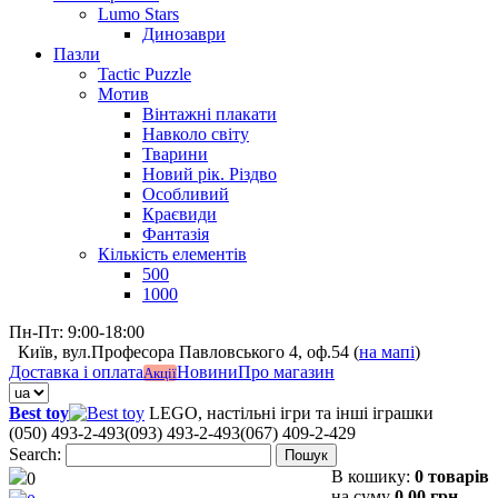
Lumo Stars
Динозаври
Пазли
Tactic Puzzle
Мотив
Вінтажні плакати
Навколо світу
Тварини
Новий рік. Різдво
Особливий
Краєвиди
Фантазія
Кількість елементів
500
1000
Пн-Пт: 9:00-18:00
Київ, вул.Професора Павловського 4, оф.54 (
на мапі
)
Доставка і оплата
Новини
Про магазин
Акції
Best toy
LEGO, настільні ігри та інші іграшки
(050) 493-2-493
(093) 493-2-493
(067) 409-2-429
Search:
Пошук
В кошику:
0 товарів
0
на суму
0,00 грн.