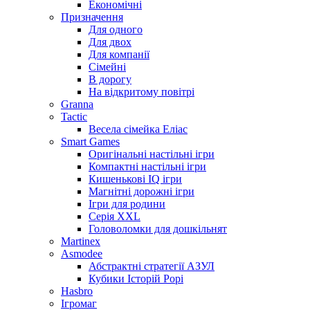
Економічні
Призначення
Для одного
Для двох
Для компанії
Сімейні
В дорогу
На відкритому повітрі
Granna
Tactic
Весела сімейка Еліас
Smart Games
Оригінальні настільні ігри
Компактні настільні ігри
Кишенькові IQ ігри
Магнітні дорожні ігри
Ігри для родини
Серія XXL
Головоломки для дошкільнят
Martinex
Asmodee
Абстрактні стратегії АЗУЛ
Кубики Історій Рорі
Hasbro
Ігромаг