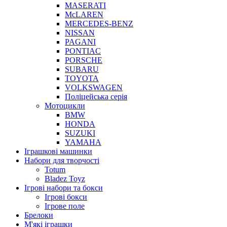
MASERATI
McLAREN
MERCEDES-BENZ
NISSAN
PAGANI
PONTIAC
PORSCHE
SUBARU
TOYOTA
VOLKSWAGEN
Поліцейська серія
Мотоцикли
BMW
HONDA
SUZUKI
YAMAHA
Іграшкові машинки
Набори для творчості
Totum
Bladez Toyz
Ігрові набори та бокси
Ігрові бокси
Ігрове поле
Брелоки
М'які іграшки