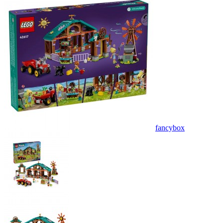
fancybox