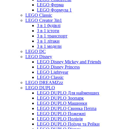
LEGO Ферма
LEGO Формула 1
LEGO Classic
LEGO Creator 3in1
3 в 1 будівлі
3 в 1 істоти
3 в 1 транспорт
3 в 1 літаки
3 в 1 модели
LEGO DC
LEGO Disney
LEGO Disney Mickey and Friends
LEGO Disney Princess
LEGO Lightyear
LEGO Classic
LEGO DREAMZzz
LEGO DUPLO
LEGO DUPLO Для найменших
LEGO DUPLO Зоопарк
LEGO DUPLO Машинки
LEGO DUPLO Свинка Пеппа
LEGO DUPLO Пожежні
LEGO DUPLO Поліція
LEGO DUPLO Поїзди та Рейки