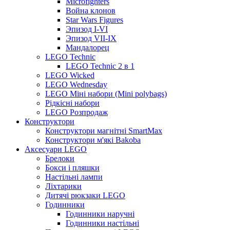
Microfighters
Война клонов
Star Wars Figures
Эпизод I-VI
Эпизод VII-IX
Мандалорец
LEGO Technic
LEGO Technic 2 в 1
LEGO Wicked
LEGO Wednesday
LEGO Міні набори (Mini polybags)
Рідкісні набори
LEGO Розпродаж
Конструктори
Конструктори магнітні SmartMax
Конструктори м'які Bakoba
Аксесуари LEGO
Брелоки
Бокси і пляшки
Настільні лампи
Ліхтарики
Дитячі рюкзаки LEGO
Годинники
Годинники наручні
Годинники настільні