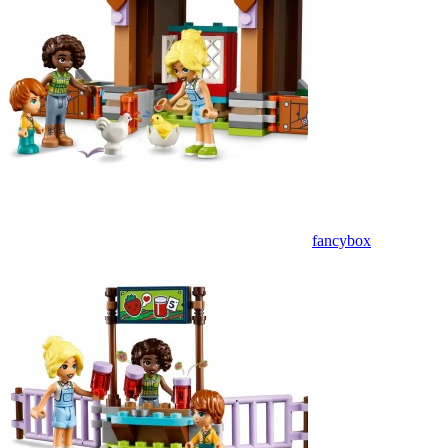
fancybox