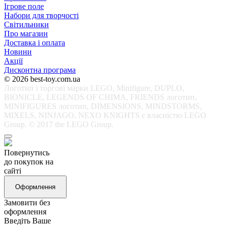
Ігрове поле
Набори для творчості
Світильники
Про магазин
Доставка і оплата
Новини
Акції
Дисконтна програма
© 2026 best-toy.com.ua
Логотип і торгові марки LEGO, Minifigure, DUPLO,
BIONICLE, LEGENDS OF CHIMA, FRIENDS логотип,
MINIFIGURES логотип, DIMENSIONS, MINDSTORMS,
MIXELS, NINJAGO, NEXO KNIGHTS є власністю LEGO
Group. © 2017 the LEGO Group.
Повернутись
до покупок на
сайті
Оформлення
Замовити без
оформлення
Введіть Ваше