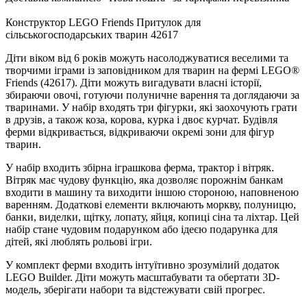
Конструктор LEGO Friends Притулок для
сільськогосподарських тварин 42617
Діти віком від 6 років можуть насолоджуватися веселими та
творчими іграми із заповідником для тварин на фермі LEGO®
Friends (42617). Діти можуть вигадувати власні історії,
збираючи овочі, готуючи полуничне варення та доглядаючи за
тваринами. У набір входять три фігурки, які заохочують грати
в друзів, а також коза, корова, курка і двоє курчат. Будівля
ферми відкривається, відкриваючи окремі зони для фігур
тварин.
У набір входить збірна іграшкова ферма, трактор і вітряк.
Вітряк має чудову функцію, яка дозволяє порожнім банкам
входити в машину та виходити іншою стороною, наповненою
варенням. Додаткові елементи включають моркву, полуницю,
банки, виделки, щітку, лопату, яйця, копиці сіна та ліхтар. Цей
набір стане чудовим подарунком або ідеєю подарунка для
дітей, які люблять рольові ігри.
У комплект ферми входить інтуїтивно зрозумілий додаток
LEGO Builder. Діти можуть масштабувати та обертати 3D-
модель, зберігати набори та відстежувати свій прогрес.