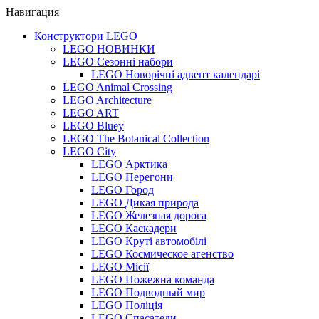
Навигация
Конструктори LEGO
LEGO НОВИНКИ
LEGO Сезонні набори
LEGO Новорічні адвент календарі
LEGO Animal Crossing
LEGO Architecture
LEGO ART
LEGO Bluey
LEGO The Botanical Collection
LEGO City
LEGO Арктика
LEGO Перегони
LEGO Город
LEGO Дикая природа
LEGO Железная дорога
LEGO Каскадери
LEGO Круті автомобілі
LEGO Космическое агенство
LEGO Місії
LEGO Пожежна команда
LEGO Подводный мир
LEGO Поліція
LEGO Спасатели