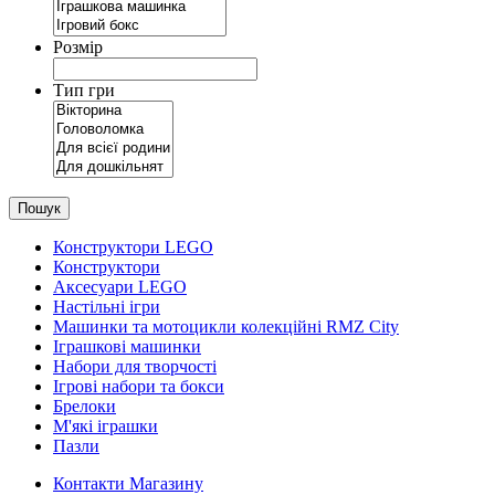
Розмір
Тип гри
Пошук
Конструктори LEGO
Конструктори
Аксесуари LEGO
Настільні ігри
Машинки та мотоцикли колекційні RMZ City
Іграшкові машинки
Набори для творчості
Ігрові набори та бокси
Брелоки
М'які іграшки
Пазли
Контакти Магазину