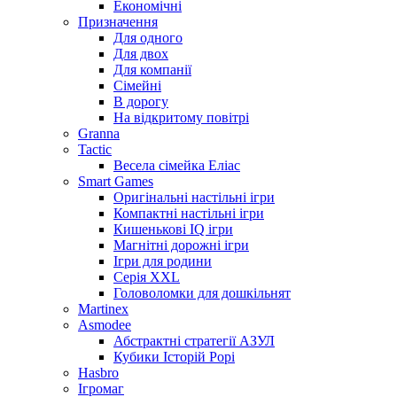
Економічні
Призначення
Для одного
Для двох
Для компанії
Сімейні
В дорогу
На відкритому повітрі
Granna
Tactic
Весела сімейка Еліас
Smart Games
Оригінальні настільні ігри
Компактні настільні ігри
Кишенькові IQ ігри
Магнітні дорожні ігри
Ігри для родини
Серія XXL
Головоломки для дошкільнят
Martinex
Asmodee
Абстрактні стратегії АЗУЛ
Кубики Історій Рорі
Hasbro
Ігромаг