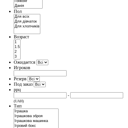
Пол
Возраст
Ожидается
Игроков
Резерв
Под заказ
ррц
-
(UAH)
Тип