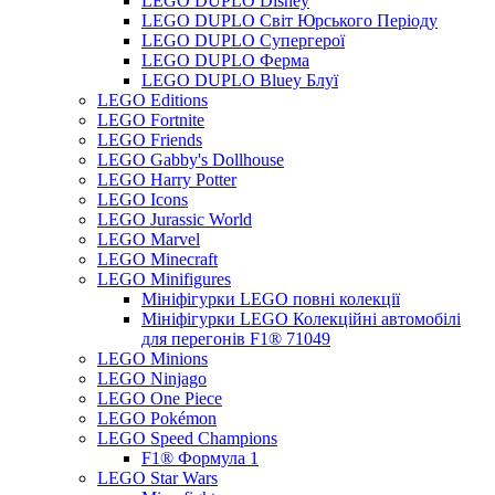
LEGO DUPLO Disney
LEGO DUPLO Світ Юрського Періоду
LEGO DUPLO Супергерої
LEGO DUPLO Ферма
LEGO DUPLO Bluey Блуї
LEGO Editions
LEGO Fortnite
LEGO Friends
LEGO Gabby's Dollhouse
LEGO Harry Potter
LEGO Icons
LEGO Jurassic World
LEGO Marvel
LEGO Minecraft
LEGO Minifigures
Мініфігурки LEGO повні колекції
Мініфігурки LEGO Колекційні автомобілі
для перегонів F1® 71049
LEGO Minions
LEGO Ninjago
LEGO One Piece
LEGO Pokémon
LEGO Speed Champions
F1® Формула 1
LEGO Star Wars