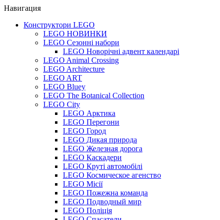
Навигация
Конструктори LEGO
LEGO НОВИНКИ
LEGO Сезонні набори
LEGO Новорічні адвент календарі
LEGO Animal Crossing
LEGO Architecture
LEGO ART
LEGO Bluey
LEGO The Botanical Collection
LEGO City
LEGO Арктика
LEGO Перегони
LEGO Город
LEGO Дикая природа
LEGO Железная дорога
LEGO Каскадери
LEGO Круті автомобілі
LEGO Космическое агенство
LEGO Місії
LEGO Пожежна команда
LEGO Подводный мир
LEGO Поліція
LEGO Спасатели