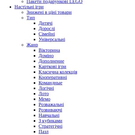
Пакети подарункові LEGO
Настільні ігри
Знижені в ціні товари
Тип
Дитячі
Дорослі
Сімейні
Універсальні
Жанр
Вікторина
Доміно
Дополнение
Карткові ігри
Класична колекція
Кооперативні
Командные
Логічні
Лото
Мемо
Розважальні
Розвиваючі
Навчальні
З кубиками
Стратегічні
Пазл