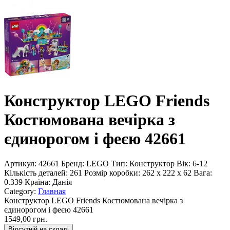
Конструктор LEGO Friends
Костюмована вечірка з
єдинорогом і феєю 42661
Артикул:
42661
Бренд:
LEGO
Тип:
Конструктор
Вік:
6-12
Кількість деталей:
261
Розмір коробки:
262 x 222 x 62
Вага:
0.339
Країна:
Данія
Category:
Главная
Конструктор LEGO Friends Костюмована вечірка з
єдинорогом і феєю 42661
1549,00 грн.
Відсутній на складі