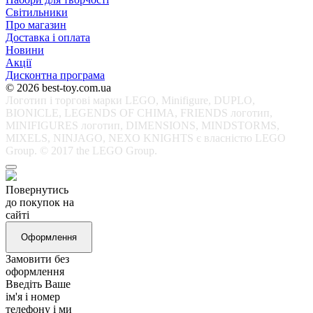
Світильники
Про магазин
Доставка і оплата
Новини
Акції
Дисконтна програма
© 2026 best-toy.com.ua
Логотип і торгові марки LEGO, Minifigure, DUPLO,
BIONICLE, LEGENDS OF CHIMA, FRIENDS логотип,
MINIFIGURES логотип, DIMENSIONS, MINDSTORMS,
MIXELS, NINJAGO, NEXO KNIGHTS є власністю LEGO
Group. © 2017 the LEGO Group.
Повернутись
до покупок на
сайті
Оформлення
Замовити без
оформлення
Введіть Ваше
ім'я і номер
телефону і ми