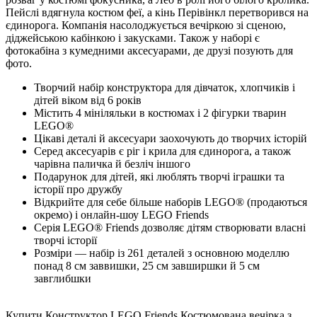
Пейслі вдягнула костюм феї, а кінь Перівінкл перетворився на
єдинорога. Компанія насолоджується вечіркою зі сценою,
діджейською кабінкою і закусками. Також у наборі є
фотокабіна з кумедними аксесуарами, де друзі позують для
фото.
Творчий набір конструктора для дівчаток, хлопчиків і
дітей віком від 6 років
Містить 4 мініляльки в костюмах і 2 фігурки тварин
LEGO®
Цікаві деталі й аксесуари заохочують до творчих історій
Серед аксесуарів є ріг і крила для єдинорога, а також
чарівна паличка й безліч іншого
Подарунок для дітей, які люблять творчі іграшки та
історії про дружбу
Відкрийте для себе більше наборів LEGO® (продаються
окремо) і онлайн-шоу LEGO Friends
Серія LEGO® Friends дозволяє дітям створювати власні
творчі історії
Розміри — набір із 261 деталей з основною моделлю
понад 8 см заввишки, 25 см завширшки й 5 см
завглибшки
Купити Конструктор LEGO Friends Костюмована вечірка з