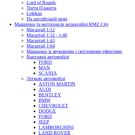
Lord of Boards
Третя Планета
Lelekan
На англійській мові
Машинки та мотоцикли колекційні RMZ City
Масштаб 1:12
Масштаб 1:32 - 1:40
Масштаб 1:43
Масштаб 1:64
Машинки зі звуковими і світловими ефектами
Вантажні автомобілі
FORD
MAN
SCANIA
Легкові автомобілі
ASTON MARTIN
AUDI
BENTLEY
BMW
CHEVROLET
DODGE
FORD
JEEP
LAMBORGHINI
LAND ROVER