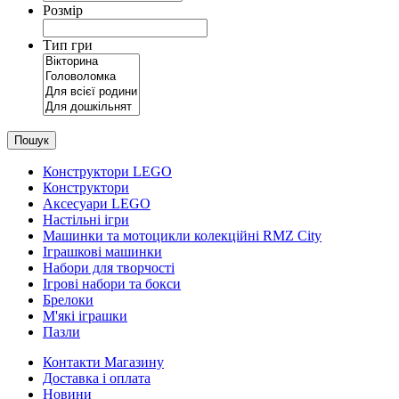
Розмір
Тип гри
Пошук
Конструктори LEGO
Конструктори
Аксесуари LEGO
Настільні ігри
Машинки та мотоцикли колекційні RMZ City
Іграшкові машинки
Набори для творчості
Ігрові набори та бокси
Брелоки
М'які іграшки
Пазли
Контакти Магазину
Доставка і оплата
Новини