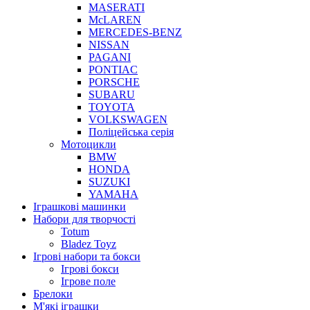
MASERATI
McLAREN
MERCEDES-BENZ
NISSAN
PAGANI
PONTIAC
PORSCHE
SUBARU
TOYOTA
VOLKSWAGEN
Поліцейська серія
Мотоцикли
BMW
HONDA
SUZUKI
YAMAHA
Іграшкові машинки
Набори для творчості
Totum
Bladez Toyz
Ігрові набори та бокси
Ігрові бокси
Ігрове поле
Брелоки
М'які іграшки