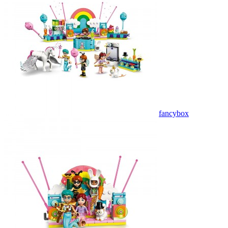
fancybox