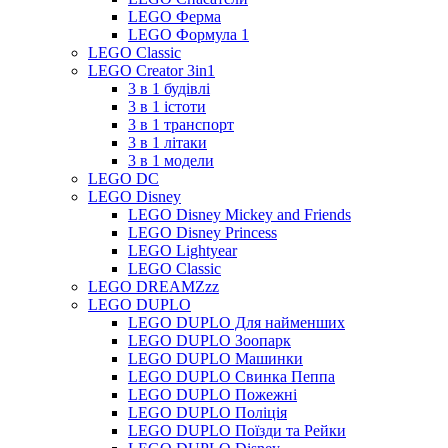
LEGO Ферма
LEGO Формула 1
LEGO Classic
LEGO Creator 3in1
3 в 1 будівлі
3 в 1 істоти
3 в 1 транспорт
3 в 1 літаки
3 в 1 модели
LEGO DC
LEGO Disney
LEGO Disney Mickey and Friends
LEGO Disney Princess
LEGO Lightyear
LEGO Classic
LEGO DREAMZzz
LEGO DUPLO
LEGO DUPLO Для найменших
LEGO DUPLO Зоопарк
LEGO DUPLO Машинки
LEGO DUPLO Свинка Пеппа
LEGO DUPLO Пожежні
LEGO DUPLO Поліція
LEGO DUPLO Поїзди та Рейки