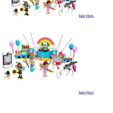
fancybox
fancybox