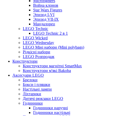
Microfighters
Война клонов
Star Wars Figures
Эпизод I-VI
Эпизод VII-IX
Мандалорец
LEGO Technic
LEGO Technic 2 в 1
LEGO Wicked
LEGO Wednesday
LEGO Міні набори (Mini polybags)
Рідкісні набори
LEGO Розпродаж
Конструктори
Конструктори магнітні SmartMax
Конструктори м'які Bakoba
Аксесуари LEGO
Брелоки
Бокси і пляшки
Настільні лампи
Ліхтарики
Дитячі рюкзаки LEGO
Годинники
Годинники наручні
Годинники настільні