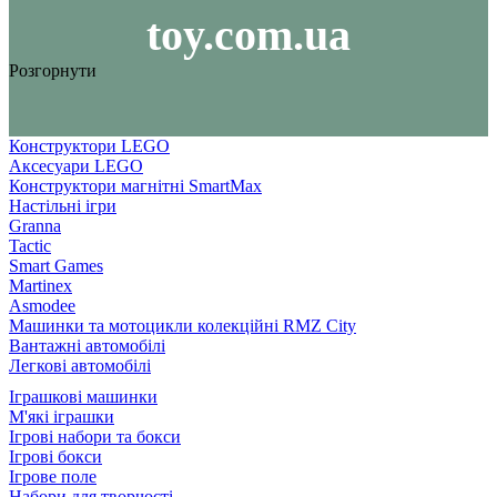
toy.com.ua
Розгорнути
Конструктори LEGO
Аксесуари LEGO
Конструктори магнітні SmartMax
Настільні ігри
Granna
Tactic
Smart Games
Martinex
Asmodee
Машинки та мотоцикли колекційні RMZ City
Вантажні автомобілі
Легкові автомобілі
Іграшкові машинки
М'які іграшки
Ігрові набори та бокси
Ігрові бокси
Ігрове поле
Набори для творчості