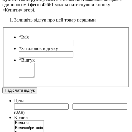
єдинорогом і феєю 42661 можна натиснувши кнопку
«Купити» вгорі.
Залишіть відгук про цей товар першими
*
Ім'я
*
Заголовок відгуку
*
Відгук
Надіслати відгук
Цена
-
(UAH)
Країна