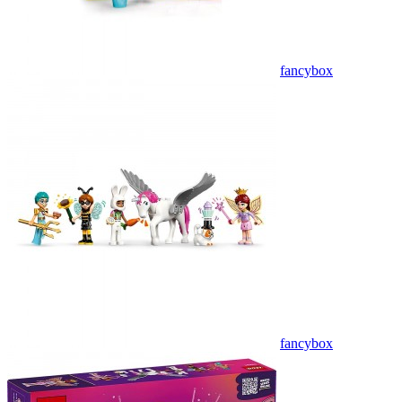
fancybox
fancybox