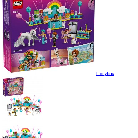
fancybox