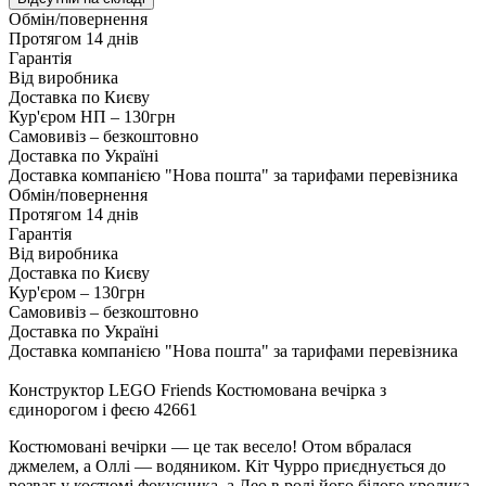
Обмін/повернення
Протягом 14 днів
Гарантія
Від виробника
Доставка по Києву
Кур'єром НП – 130грн
Самовивіз – безкоштовно
Доставка по Україні
Доставка компанією "Нова пошта" за тарифами перевізника
Обмін/повернення
Протягом 14 днів
Гарантія
Від виробника
Доставка по Києву
Кур'єром – 130грн
Самовивіз – безкоштовно
Доставка по Україні
Доставка компанією "Нова пошта" за тарифами перевізника
Конструктор LEGO Friends Костюмована вечірка з
єдинорогом і феєю 42661
Костюмовані вечірки — це так весело! Отом вбралася
джмелем, а Оллі — водяником. Кіт Чурро приєднується до
розваг у костюмі фокусника, а Лео в ролі його білого кролика.