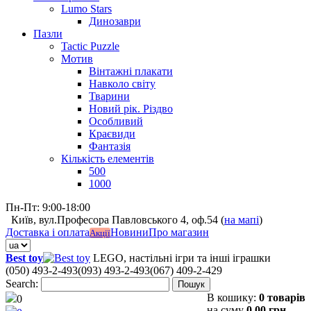
Lumo Stars
Динозаври
Пазли
Tactic Puzzle
Мотив
Вінтажні плакати
Навколо світу
Тварини
Новий рік. Різдво
Особливий
Краєвиди
Фантазія
Кількість елементів
500
1000
Пн-Пт: 9:00-18:00
Київ, вул.Професора Павловського 4, оф.54 (
на мапі
)
Доставка і оплата
Новини
Про магазин
Акції
Best toy
LEGO, настільні ігри та інші іграшки
(050) 493-2-493
(093) 493-2-493
(067) 409-2-429
Search:
Пошук
В кошику:
0 товарів
0
на суму
0,00 грн.