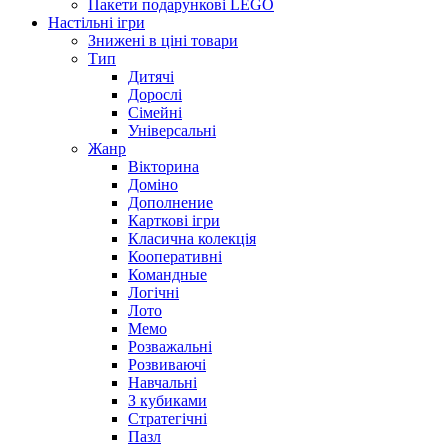
Пакети подарункові LEGO
Настільні ігри
Знижені в ціні товари
Тип
Дитячі
Дорослі
Сімейні
Універсальні
Жанр
Вікторина
Доміно
Дополнение
Карткові ігри
Класична колекція
Кооперативні
Командные
Логічні
Лото
Мемо
Розважальні
Розвиваючі
Навчальні
З кубиками
Стратегічні
Пазл