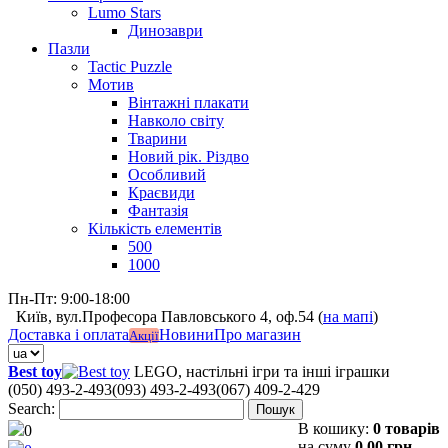
Lumo Stars
Динозаври
Пазли
Tactic Puzzle
Мотив
Вінтажні плакати
Навколо світу
Тварини
Новий рік. Різдво
Особливий
Краєвиди
Фантазія
Кількість елементів
500
1000
Пн-Пт: 9:00-18:00
Київ, вул.Професора Павловського 4, оф.54 (
на мапі
)
Доставка і оплата
Новини
Про магазин
Акції
Best toy
LEGO, настільні ігри та інші іграшки
(050) 493-2-493
(093) 493-2-493
(067) 409-2-429
Search:
Пошук
В кошику:
0 товарів
0
на суму
0,00 грн.