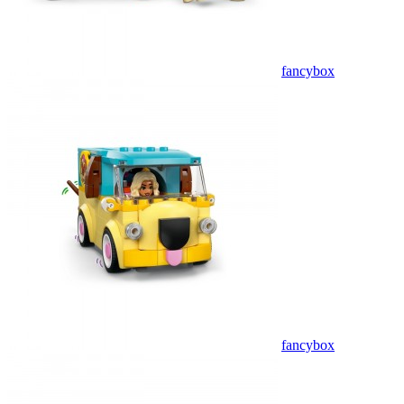
fancybox
fancybox