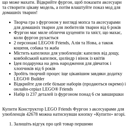
що може махати. Відкрийте фургон, щоб показати аксесуари
та створити цікаву модель, а потім влаштуйте показ мод для
домашніх тварин!
Творча гра з фургоном у вигляді мопса та аксесуарами
для домашніх тварин для любителів тварин від 6 років
Фургон має миле обличчя цуценяти та хвіст, що махає,
коли фургон рухається
2 персонажі LEGO® Friends, Алія та Нова, а також
кошеня, собака та жаба
Містить капелюхи для улюбленців: капелюх від дощу,
ковбойський капелюх, циліндр і вінок із квітів
Ідея подарунка на день народження для дівчаток і
хлопчиків від 6 років
Зробіть творчий процес іще цікавішим завдяки додатку
LEGO® Builder
Відкрийте для себе більше наборів (продаються окремо) і
онлайн-серіал LEGO® Friends
Набір із 237 деталей із фургоном понад 6 см завширшки
Купити Конструктор LEGO Friends Фургон з аксесуарами для
улюбленців 42678 можна натиснувши кнопку «Купити» вгорі.
Залишіть відгук про цей товар першими