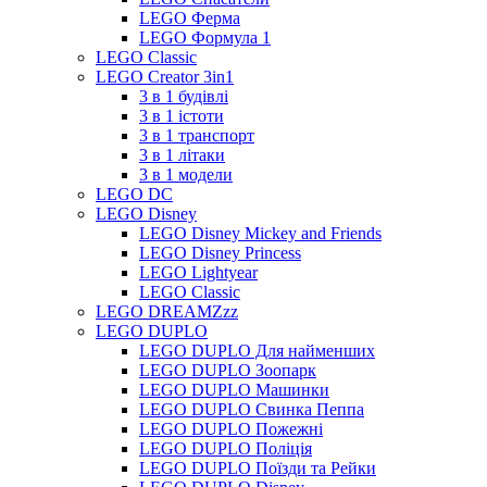
LEGO Ферма
LEGO Формула 1
LEGO Classic
LEGO Creator 3in1
3 в 1 будівлі
3 в 1 істоти
3 в 1 транспорт
3 в 1 літаки
3 в 1 модели
LEGO DC
LEGO Disney
LEGO Disney Mickey and Friends
LEGO Disney Princess
LEGO Lightyear
LEGO Classic
LEGO DREAMZzz
LEGO DUPLO
LEGO DUPLO Для найменших
LEGO DUPLO Зоопарк
LEGO DUPLO Машинки
LEGO DUPLO Свинка Пеппа
LEGO DUPLO Пожежні
LEGO DUPLO Поліція
LEGO DUPLO Поїзди та Рейки