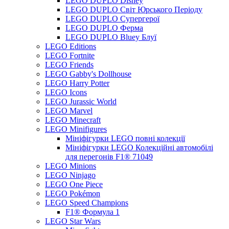
LEGO DUPLO Disney
LEGO DUPLO Світ Юрського Періоду
LEGO DUPLO Супергерої
LEGO DUPLO Ферма
LEGO DUPLO Bluey Блуї
LEGO Editions
LEGO Fortnite
LEGO Friends
LEGO Gabby's Dollhouse
LEGO Harry Potter
LEGO Icons
LEGO Jurassic World
LEGO Marvel
LEGO Minecraft
LEGO Minifigures
Мініфігурки LEGO повні колекції
Мініфігурки LEGO Колекційні автомобілі
для перегонів F1® 71049
LEGO Minions
LEGO Ninjago
LEGO One Piece
LEGO Pokémon
LEGO Speed Champions
F1® Формула 1
LEGO Star Wars