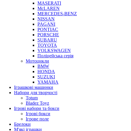
MASERATI
McLAREN
MERCEDES-BENZ
NISSAN
PAGANI
PONTIAC
PORSCHE
SUBARU
TOYOTA
VOLKSWAGEN
Поліцейська серія
Мотоцикли
BMW
HONDA
SUZUKI
YAMAHA
Іграшкові машинки
Набори для творчості
Totum
Bladez Toyz
Ігрові набори та бокси
Ігрові бокси
Ігрове поле
Брелоки
М'які іграшки