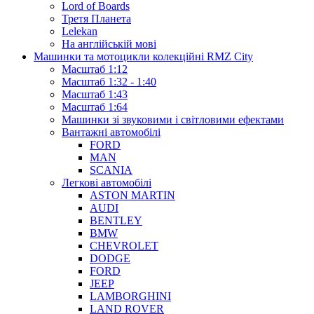
Lord of Boards
Третя Планета
Lelekan
На англійській мові
Машинки та мотоцикли колекційні RMZ City
Масштаб 1:12
Масштаб 1:32 - 1:40
Масштаб 1:43
Масштаб 1:64
Машинки зі звуковими і світловими ефектами
Вантажні автомобілі
FORD
MAN
SCANIA
Легкові автомобілі
ASTON MARTIN
AUDI
BENTLEY
BMW
CHEVROLET
DODGE
FORD
JEEP
LAMBORGHINI
LAND ROVER