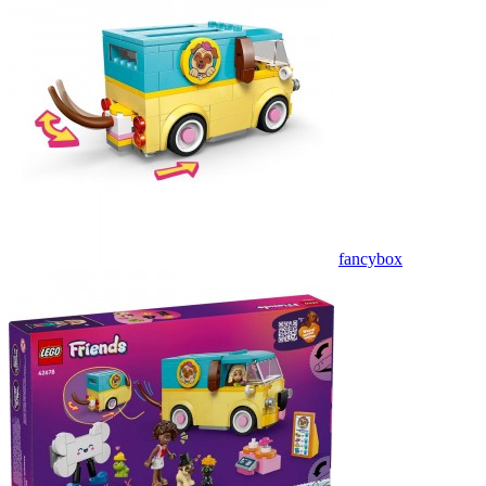
fancybox