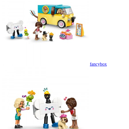
fancybox