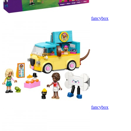
fancybox
fancybox