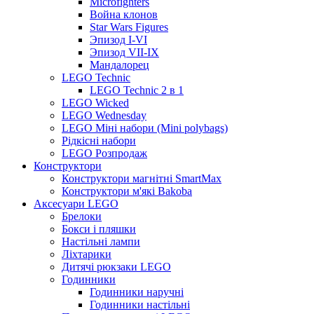
Microfighters
Война клонов
Star Wars Figures
Эпизод I-VI
Эпизод VII-IX
Мандалорец
LEGO Technic
LEGO Technic 2 в 1
LEGO Wicked
LEGO Wednesday
LEGO Міні набори (Mini polybags)
Рідкісні набори
LEGO Розпродаж
Конструктори
Конструктори магнітні SmartMax
Конструктори м'які Bakoba
Аксесуари LEGO
Брелоки
Бокси і пляшки
Настільні лампи
Ліхтарики
Дитячі рюкзаки LEGO
Годинники
Годинники наручні
Годинники настільні