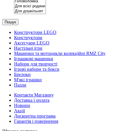
Пошук
Конструктори LEGO
Конструктори
Аксесуари LEGO
Настільні ігри
Машинки та мотоцикли колекційні RMZ City
Іграшкові машинки
Набори для творчості
Ігрові набори та бокси
Брелоки
М'які іграшки
Пазли
Контакти Магазину
Доставка і оплата
Новини
Акції
Дисконтна програма
Гарантія і повернення