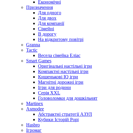
Економічні
Призначення
Для одного
Для двох
Для компанії
Сімейні
В дорогу
На відкритому повітрі
Granna
Tactic
Весела сімейка Еліас
Smart Games
Оригінальні настільні ігри
Компактні настільні ігри
Кишенькові IQ ігри
Магнітні дорожні ігри
Ігри для родини
Серія XXL
Головоломки для дошкільнят
Martinex
Asmodee
Абстрактні стратегії АЗУЛ
Кубики Історій Рорі
Hasbro
Ігромаг