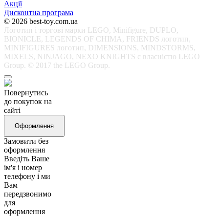
Акції
Дисконтна програма
© 2026 best-toy.com.ua
Логотип і торгові марки LEGO, Minifigure, DUPLO,
BIONICLE, LEGENDS OF CHIMA, FRIENDS логотип,
MINIFIGURES логотип, DIMENSIONS, MINDSTORMS,
MIXELS, NINJAGO, NEXO KNIGHTS є власністю LEGO
Group. © 2017 the LEGO Group.
Повернутись
до покупок на
сайті
Оформлення
Замовити без
оформлення
Введіть Ваше
ім'я і номер
телефону і ми
Вам
передзвонимо
для
оформлення