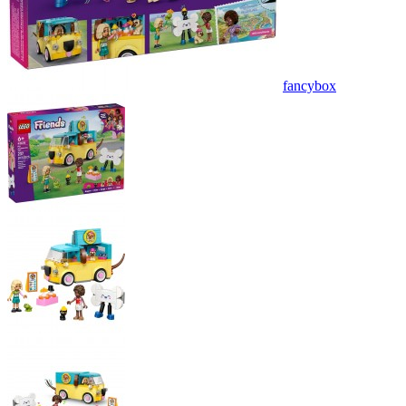
fancybox