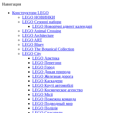
Навигация
Конструктори LEGO
LEGO НОВИНКИ
LEGO Сезонні набори
LEGO Новорічні адвент календарі
LEGO Animal Crossing
LEGO Architecture
LEGO ART
LEGO Bluey
LEGO The Botanical Collection
LEGO City
LEGO Арктика
LEGO Перегони
LEGO Город
LEGO Дикая природа
LEGO Железная дорога
LEGO Каскадери
LEGO Круті автомобілі
LEGO Космическое агенство
LEGO Місії
LEGO Пожежна команда
LEGO Подводный мир
LEGO Поліція
LEGO Спасатели