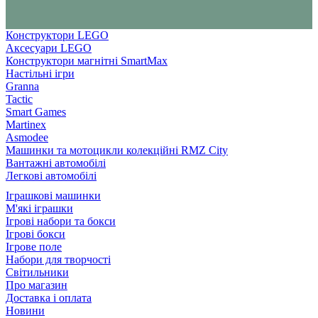
Конструктори LEGO
Аксесуари LEGO
Конструктори магнітні SmartMax
Настільні ігри
Granna
Tactic
Smart Games
Martinex
Asmodee
Машинки та мотоцикли колекційні RMZ City
Вантажні автомобілі
Легкові автомобілі
Іграшкові машинки
М'які іграшки
Ігрові набори та бокси
Ігрові бокси
Ігрове поле
Набори для творчості
Світильники
Про магазин
Доставка і оплата
Новини