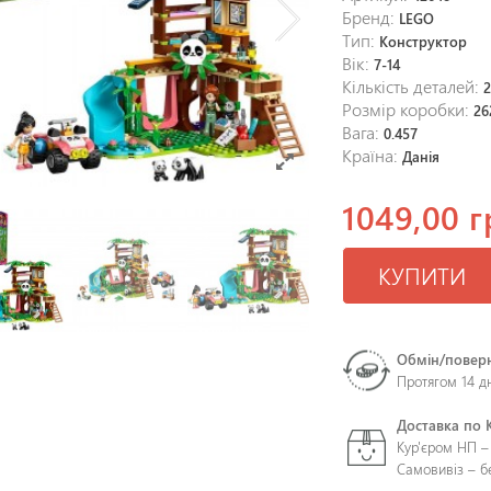
Бренд:
LEGO
Тип:
Конструктор
Вік:
7-14
Кількість деталей:
Розмір коробки:
26
Вага:
0.457
Країна:
Данія
1049,00 г
КУПИТИ
Обмін/повер
Протягом 14 д
Доставка по 
Кур'єром НП –
Самовивіз – 