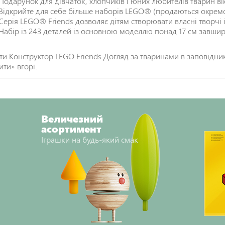
Подарунок для дівчаток, хлопчиків і юних любителів тварин вік
Відкрийте для себе більше наборів LEGO® (продаються окремо
Серія LEGO® Friends дозволяє дітям створювати власні творчі і
Набір із 243 деталей із основною моделлю понад 17 см завши
ти Конструктор LEGO Friends Догляд за тваринами в заповідн
ити» вгорі.
Величезний
асортимент
Іграшки на будь-який смак