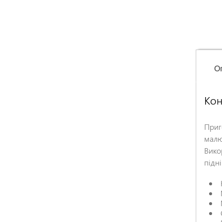
О
Кон
Приг
малю
Вико
підні