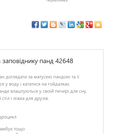
в заповіднику панд 42648
ан доглядати за матусею пандою та її
 у воду і кататися на гойдалках.
анди влаштуються у своїй печері для сну,
тіл і ліжка для друзів.
адроцикл
 бамбук тощо