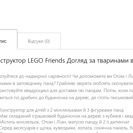
пис
Відгуки (0)
структор LEGO Friends Догляд за тваринами 
Залишіть відгук про цей товар першими
Ім'я
*
отуйтеся до надмірної чарівності! Чи допоможете ви Отом і Лі
ками в заповіднику панд? Грайливі звірята люблять скочуватися
ристовуйте квадроцикл для доставки їжі пандам. Потім, коли п
Заголовок відгуку
*
міться по драбині до будиночка на дереві, де стоїть письмовий с
Конструктор для дітей з 2 мініляльками й 3 фігурками панд
Відгук
*
Має складаний іграшковий будиночок на дереві з кубиків і кв
Містить мініляльок, Отом і Ліан, матусю панду й 2 її дитинчат
Серед аксесуарів є щітка, кувелдики, лопата, сонячна панель,