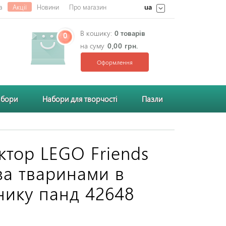
ua
а
Акції
Новини
Про магазин
В кошику:
0 товарів
0
на суму
0,00 грн.
Оформлення
абори
Набори для творчості
Пазли
ктор LEGO Friends
за тваринами в
нику панд 42648