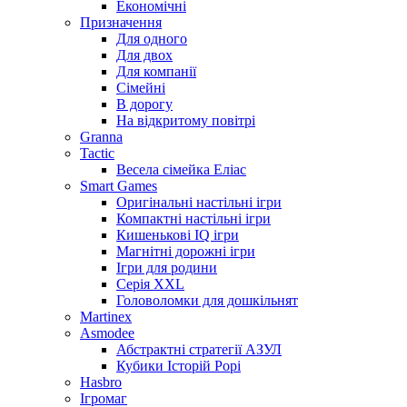
Економічні
Призначення
Для одного
Для двох
Для компанії
Сімейні
В дорогу
На відкритому повітрі
Granna
Tactic
Весела сімейка Еліас
Smart Games
Оригінальні настільні ігри
Компактні настільні ігри
Кишенькові IQ ігри
Магнітні дорожні ігри
Ігри для родини
Серія XXL
Головоломки для дошкільнят
Martinex
Asmodee
Абстрактні стратегії АЗУЛ
Кубики Історій Рорі
Hasbro
Ігромаг