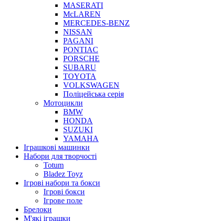
MASERATI
McLAREN
MERCEDES-BENZ
NISSAN
PAGANI
PONTIAC
PORSCHE
SUBARU
TOYOTA
VOLKSWAGEN
Поліцейська серія
Мотоцикли
BMW
HONDA
SUZUKI
YAMAHA
Іграшкові машинки
Набори для творчості
Totum
Bladez Toyz
Ігрові набори та бокси
Ігрові бокси
Ігрове поле
Брелоки
М'які іграшки