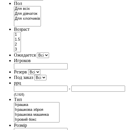
Пол
Возраст
Ожидается
Игроков
Резерв
Под заказ
ррц
-
(UAH)
Тип
Розмір