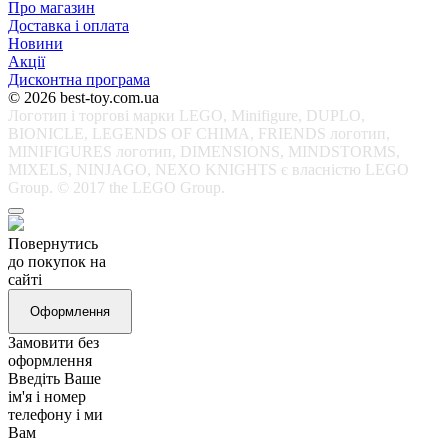
Про магазин
Доставка і оплата
Новини
Акції
Дисконтна програма
© 2026 best-toy.com.ua
Логотип і торгові марки LEGO, Minifigure, DUPLO,
BIONICLE, LEGENDS OF CHIMA, FRIENDS логотип,
MINIFIGURES логотип, DIMENSIONS, MINDSTORMS,
MIXELS, NINJAGO, NEXO KNIGHTS є власністю LEGO
Group. © 2017 the LEGO Group.
Повернутись
до покупок на
сайті
Оформлення
Замовити без
оформлення
Введіть Ваше
ім'я і номер
телефону і ми
Вам