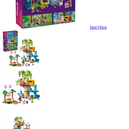
fancybox