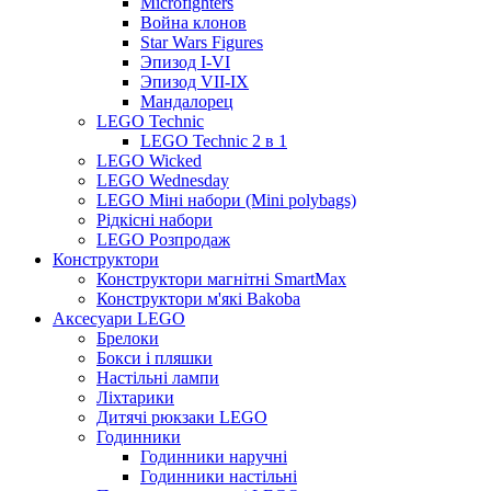
Microfighters
Война клонов
Star Wars Figures
Эпизод I-VI
Эпизод VII-IX
Мандалорец
LEGO Technic
LEGO Technic 2 в 1
LEGO Wicked
LEGO Wednesday
LEGO Міні набори (Mini polybags)
Рідкісні набори
LEGO Розпродаж
Конструктори
Конструктори магнітні SmartMax
Конструктори м'які Bakoba
Аксесуари LEGO
Брелоки
Бокси і пляшки
Настільні лампи
Ліхтарики
Дитячі рюкзаки LEGO
Годинники
Годинники наручні
Годинники настільні