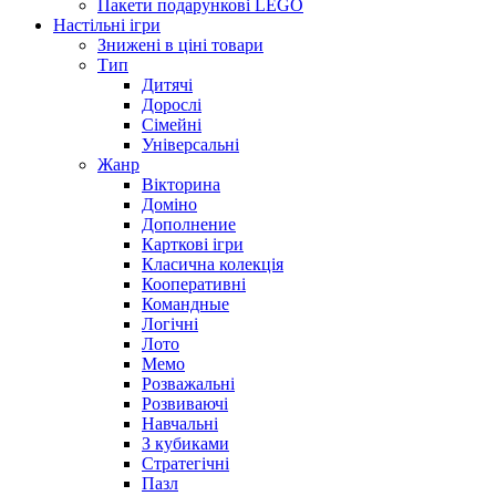
Пакети подарункові LEGO
Настільні ігри
Знижені в ціні товари
Тип
Дитячі
Дорослі
Сімейні
Універсальні
Жанр
Вікторина
Доміно
Дополнение
Карткові ігри
Класична колекція
Кооперативні
Командные
Логічні
Лото
Мемо
Розважальні
Розвиваючі
Навчальні
З кубиками
Стратегічні
Пазл