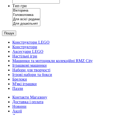
Тип гри
Пошук
Конструктори LEGO
Конструктори
Аксесуари LEGO
Настільні ігри
Машинки та мотоцикли колекційні RMZ City
Іграшкові машинки
Набори для творчості
Ігрові набори та бокси
Брелоки
М'які іграшки
Пазли
Контакти Магазину
Доставка і оплата
Новини
Акції