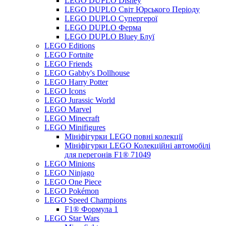
LEGO DUPLO Disney
LEGO DUPLO Світ Юрського Періоду
LEGO DUPLO Супергерої
LEGO DUPLO Ферма
LEGO DUPLO Bluey Блуї
LEGO Editions
LEGO Fortnite
LEGO Friends
LEGO Gabby's Dollhouse
LEGO Harry Potter
LEGO Icons
LEGO Jurassic World
LEGO Marvel
LEGO Minecraft
LEGO Minifigures
Мініфігурки LEGO повні колекції
Мініфігурки LEGO Колекційні автомобілі
для перегонів F1® 71049
LEGO Minions
LEGO Ninjago
LEGO One Piece
LEGO Pokémon
LEGO Speed Champions
F1® Формула 1
LEGO Star Wars