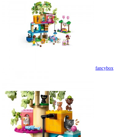
fancybox