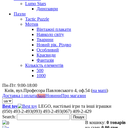
Lumo Stars
Динозаври
Пазли
Tactic Puzzle
Мотив
Вінтажні плакати
Навколо світу
Тварини
Новий рік. Різдво
Особливий
Краєвиди
Фантазія
Кількість елементів
500
1000
Пн-Пт: 9:00-18:00
Київ, вул.Професора Павловського 4, оф.54 (
на мапі
)
Доставка і оплата
Новини
Про магазин
Акції
Best toy
LEGO, настільні ігри та інші іграшки
(050) 493-2-493
(093) 493-2-493
(067) 409-2-429
Search:
Пошук
В кошику:
0 товарів
0
на суму
0,00 грн.