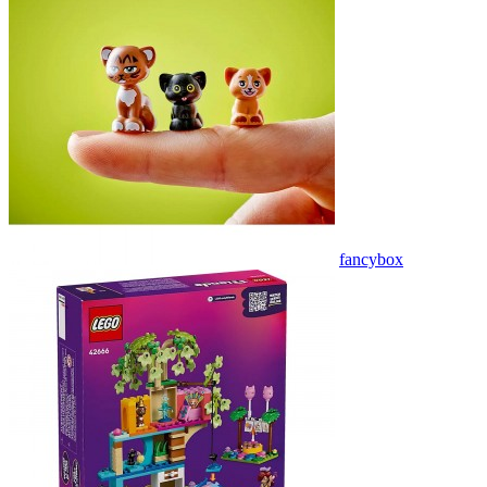
fancybox