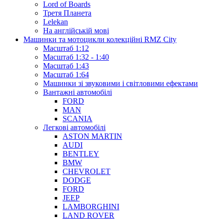
Lord of Boards
Третя Планета
Lelekan
На англійській мові
Машинки та мотоцикли колекційні RMZ City
Масштаб 1:12
Масштаб 1:32 - 1:40
Масштаб 1:43
Масштаб 1:64
Машинки зі звуковими і світловими ефектами
Вантажні автомобілі
FORD
MAN
SCANIA
Легкові автомобілі
ASTON MARTIN
AUDI
BENTLEY
BMW
CHEVROLET
DODGE
FORD
JEEP
LAMBORGHINI
LAND ROVER