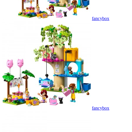
fancybox
fancybox