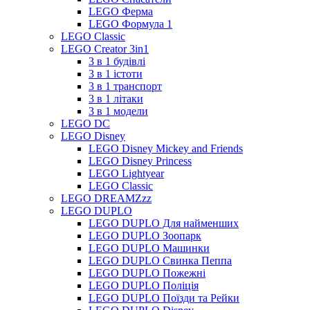
LEGO Ферма
LEGO Формула 1
LEGO Classic
LEGO Creator 3in1
3 в 1 будівлі
3 в 1 істоти
3 в 1 транспорт
3 в 1 літаки
3 в 1 модели
LEGO DC
LEGO Disney
LEGO Disney Mickey and Friends
LEGO Disney Princess
LEGO Lightyear
LEGO Classic
LEGO DREAMZzz
LEGO DUPLO
LEGO DUPLO Для найменших
LEGO DUPLO Зоопарк
LEGO DUPLO Машинки
LEGO DUPLO Свинка Пеппа
LEGO DUPLO Пожежні
LEGO DUPLO Поліція
LEGO DUPLO Поїзди та Рейки