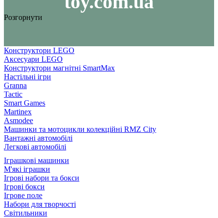
toy.com.ua
Розгорнути
Конструктори LEGO
Аксесуари LEGO
Конструктори магнітні SmartMax
Настільні ігри
Granna
Tactic
Smart Games
Martinex
Asmodee
Машинки та мотоцикли колекційні RMZ City
Вантажні автомобілі
Легкові автомобілі
Іграшкові машинки
М'які іграшки
Ігрові набори та бокси
Ігрові бокси
Ігрове поле
Набори для творчості
Світильники