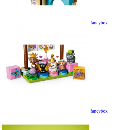
fancybox
fancybox