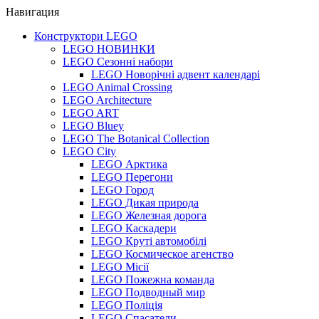
Навигация
Конструктори LEGO
LEGO НОВИНКИ
LEGO Сезонні набори
LEGO Новорічні адвент календарі
LEGO Animal Crossing
LEGO Architecture
LEGO ART
LEGO Bluey
LEGO The Botanical Collection
LEGO City
LEGO Арктика
LEGO Перегони
LEGO Город
LEGO Дикая природа
LEGO Железная дорога
LEGO Каскадери
LEGO Круті автомобілі
LEGO Космическое агенство
LEGO Місії
LEGO Пожежна команда
LEGO Подводный мир
LEGO Поліція
LEGO Спасатели