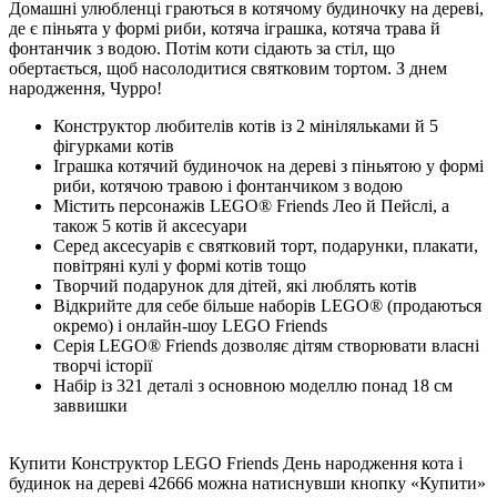
Домашні улюбленці граються в котячому будиночку на дереві,
де є піньята у формі риби, котяча іграшка, котяча трава й
фонтанчик з водою. Потім коти сідають за стіл, що
обертається, щоб насолодитися святковим тортом. З днем
народження, Чурро!
Конструктор любителів котів із 2 мініляльками й 5
фігурками котів
Іграшка котячий будиночок на дереві з піньятою у формі
риби, котячою травою і фонтанчиком з водою
Містить персонажів LEGO® Friends Лео й Пейслі, а
також 5 котів й аксесуари
Серед аксесуарів є святковий торт, подарунки, плакати,
повітряні кулі у формі котів тощо
Творчий подарунок для дітей, які люблять котів
Відкрийте для себе більше наборів LEGO® (продаються
окремо) і онлайн-шоу LEGO Friends
Серія LEGO® Friends дозволяє дітям створювати власні
творчі історії
Набір із 321 деталі з основною моделлю понад 18 см
заввишки
Купити Конструктор LEGO Friends День народження кота і
будинок на дереві 42666 можна натиснувши кнопку «Купити»