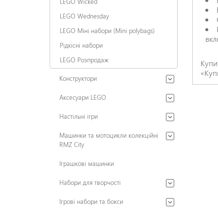
LEGO Wicked
LEGO Wednesday
LEGO Міні набори (Mini polybags)
вкл
Рідкісні набори
LEGO Розпродаж
Купи
«Куп
Конструктори
Аксесуари LEGO
Настільні ігри
Машинки та мотоцикли колекційні
RMZ City
Іграшкові машинки
Набори для творчості
Ігрові набори та бокси