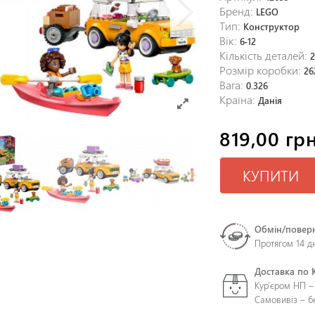
Бренд:
LEGO
Тип:
Конструктор
Вік:
6-12
Кількість деталей:
Розмір коробки:
26
Вага:
0.326
Країна:
Данія
819,00 грн
КУПИТИ
Обмін/повер
Протягом 14 д
Доставка по 
Кур'єром НП –
Самовивіз – 