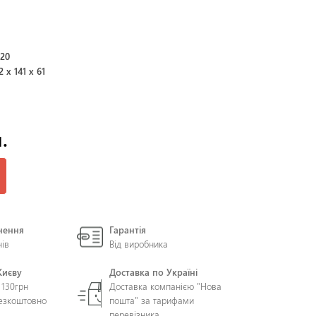
220
2 x 141 x 61
.
нення
Гарантія
нів
Від виробника
Києву
Доставка по Україні
 130грн
Доставка компанією "Нова
безкоштовно
пошта" за тарифами
перевізника