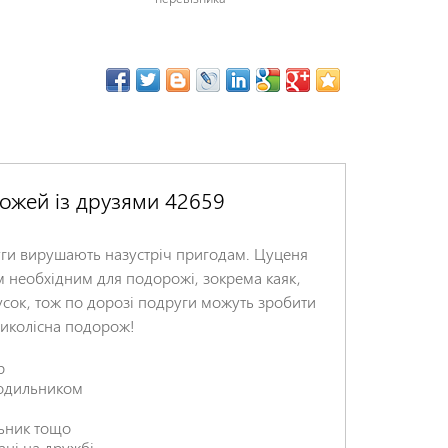
ожей із друзями 42659
руги вирушають назустріч пригодам. Цуценя
ім необхідним для подорожі, зокрема каяк,
кусок, тож по дорозі подруги можуть зробити
риколісна подорож!
р
лодильником
льник тощо
ані на дружбі