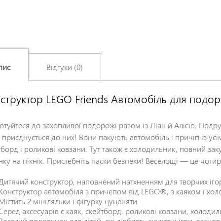
пис
Відгуки (0)
структор LEGO Friends Автомобіль для подор
Залишіть відгук про цей товар першими
Ім'я
*
отуйтеся до захопливої подорожі разом із Ліан й Алією. Под
 приєднується до них! Вони пакують автомобіль і причіп із ус
тборд і роликові ковзани. Тут також є холодильник, повний за
Заголовок відгуку
*
нку на пікнік. Пристебніть паски безпеки! Веселощі — це чоти
Дитячий конструктор, наповнений натхненням для творчих іго
Відгук
*
Конструктор автомобіля з причепом від LEGO®, з каяком і хо
Містить 2 мініляльки і фігурку цуценяти
Серед аксесуарів є каяк, скейтборд, роликові ковзани, холоди
Веселий подарунок для дітей, які люблять сюжетні ігри, заснов