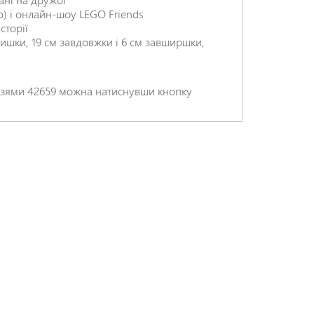
) і онлайн-шоу LEGO Friends
сторії
вишки, 19 см завдовжки і 6 см завширшки,
НАДІСЛАТИ ВІДГУК
рузями 42659 можна натиснувши кнопку