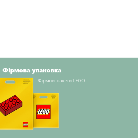
Фірмова упаковка
Фірмові пакети LEGO