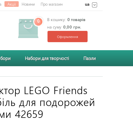
ua
а
Акції
Новини
Про магазин
В кошику:
0 товарів
0
на суму
0,00 грн.
Оформлення
абори
Набори для творчості
Пазли
ктор LEGO Friends
іль для подорожей
ями 42659