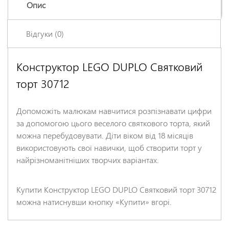
Опис
Відгуки (0)
Конструктор LEGO DUPLO Святковий
Залишіть відгук про цей товар першими
торт 30712
Ім'я
*
Допоможіть малюкам навчитися розпізнавати цифри
Заголовок відгуку
*
за допомогою цього веселого святкового торта, який
можна перебудовувати. Діти віком від 18 місяців
використовують свої навички, щоб створити торт у
Відгук
*
найрізноманітніших творчих варіантах.
Купити Конструктор LEGO DUPLO Святковий торт 30712
можна натиснувши кнопку «Купити» вгорі.