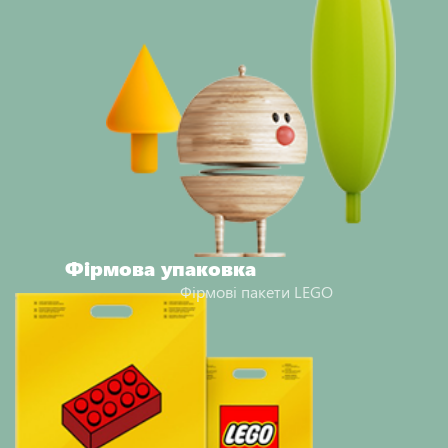
Фірмова упаковка
Фірмові пакети LEGO