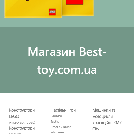
Maгазин Best-
toy.com.ua
Конструктори
Настільні ігри
Машинки та
LEGO
Granna
мотоцикли
Tactic
Аксесуари LEGO
колекційні RMZ
Smart Games
Конструктори
City
Martinex