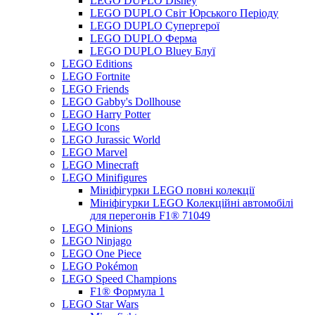
LEGO DUPLO Disney
LEGO DUPLO Світ Юрського Періоду
LEGO DUPLO Супергерої
LEGO DUPLO Ферма
LEGO DUPLO Bluey Блуї
LEGO Editions
LEGO Fortnite
LEGO Friends
LEGO Gabby's Dollhouse
LEGO Harry Potter
LEGO Icons
LEGO Jurassic World
LEGO Marvel
LEGO Minecraft
LEGO Minifigures
Мініфігурки LEGO повні колекції
Мініфігурки LEGO Колекційні автомобілі
для перегонів F1® 71049
LEGO Minions
LEGO Ninjago
LEGO One Piece
LEGO Pokémon
LEGO Speed Champions
F1® Формула 1
LEGO Star Wars