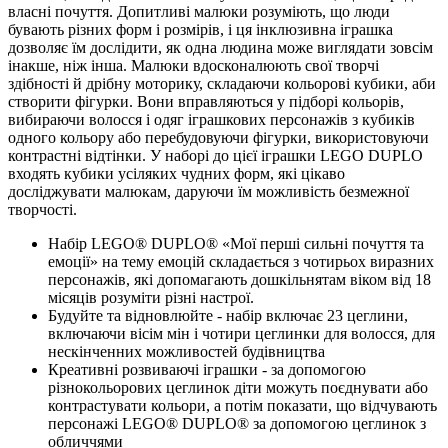
власні почуття. Допитливі малюки розуміють, що люди
бувають різних форм і розмірів, і ця інклюзивна іграшка
дозволяє їм дослідити, як одна людина може виглядати зовсім
інакше, ніж інша. Малюки вдосконалюють свої творчі
здібності й дрібну моторику, складаючи кольорові кубики, аби
створити фігурки. Вони вправляються у підборі кольорів,
вибираючи волосся і одяг іграшкових персонажів з кубиків
одного кольору або перебудовуючи фігурки, використовуючи
контрастні відтінки. У наборі до цієї іграшки LEGO DUPLO
входять кубики усіляких чудних форм, які цікаво
досліджувати малюкам, даруючи їм можливість безмежної
творчості.
Набір LEGO® DUPLO® «Мої перші сильні почуття та
емоції» на тему емоцій складається з чотирьох виразних
персонажів, які допомагають дошкільнятам віком від 18
місяців розуміти різні настрої.
Будуйте та відновлюйте - набір включає 23 цеглини,
включаючи вісім мін і чотири цеглинки для волосся, для
нескінченних можливостей будівництва
Креативні розвиваючі іграшки - за допомогою
різнокольорових цеглинок діти можуть поєднувати або
контрастувати кольори, а потім показати, що відчувають
персонажі LEGO® DUPLO® за допомогою цеглинок з
обличчями