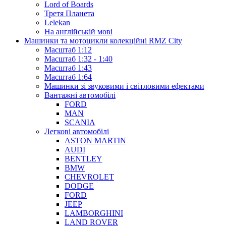
Lord of Boards
Третя Планета
Lelekan
На англійській мові
Машинки та мотоцикли колекційні RMZ City
Масштаб 1:12
Масштаб 1:32 - 1:40
Масштаб 1:43
Масштаб 1:64
Машинки зі звуковими і світловими ефектами
Вантажні автомобілі
FORD
MAN
SCANIA
Легкові автомобілі
ASTON MARTIN
AUDI
BENTLEY
BMW
CHEVROLET
DODGE
FORD
JEEP
LAMBORGHINI
LAND ROVER