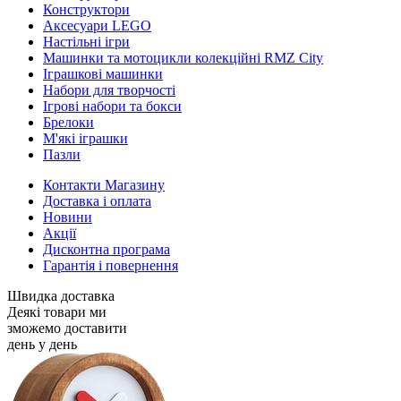
Конструктори
Аксесуари LEGO
Настільні ігри
Машинки та мотоцикли колекційні RMZ City
Іграшкові машинки
Набори для творчості
Ігрові набори та бокси
Брелоки
М'які іграшки
Пазли
Контакти Магазину
Доставка і оплата
Новини
Акції
Дисконтна програма
Гарантія і повернення
Швидка доставка
Деякі товари ми
зможемо доставити
день у день