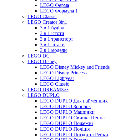
LEGO Ферма
LEGO Формула 1
LEGO Classic
LEGO Creator 3in1
3 в 1 будівлі
3 в 1 істоти
3 в 1 транспорт
3 в 1 літаки
3 в 1 модели
LEGO DC
LEGO Disney
LEGO Disney Mickey and Friends
LEGO Disney Princess
LEGO Lightyear
LEGO Classic
LEGO DREAMZzz
LEGO DUPLO
LEGO DUPLO Для найменших
LEGO DUPLO Зоопарк
LEGO DUPLO Машинки
LEGO DUPLO Свинка Пеппа
LEGO DUPLO Пожежні
LEGO DUPLO Поліція
LEGO DUPLO Поїзди та Рейки