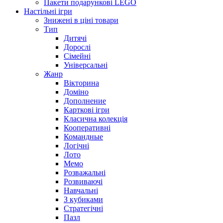
Пакети подарункові LEGO
Настільні ігри
Знижені в ціні товари
Тип
Дитячі
Дорослі
Сімейні
Універсальні
Жанр
Вікторина
Доміно
Дополнение
Карткові ігри
Класична колекція
Кооперативні
Командные
Логічні
Лото
Мемо
Розважальні
Розвиваючі
Навчальні
З кубиками
Стратегічні
Пазл