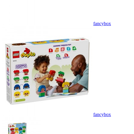
fancybox
fancybox