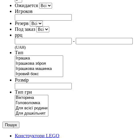
Ожидается
Игроков
Резерв
Под заказ
ррц
-
(UAH)
Тип
Розмір
Тип гри
Пошук
Конструктори LEGO