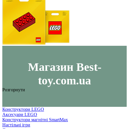
Maгазин Best-
toy.com.ua
Розгорнути
Конструктори LEGO
Аксесуари LEGO
Конструктори магнітні SmartMax
Настільні ігри