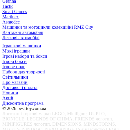
Granna
Tactic
Smart Games
Martinex
Asmodee
Машинки та мотоцикли колекційні RMZ City
Вантажні автомобілі
Легкові автомобілі
Іграшкові машинки
М'які іграшки
Ігрові набори та бокси
Ігрові бокси
Ігрове поле
Набори для творчості
Світильники
Про магазин
Доставка і оплата
Новини
Акції
Дисконтна програма
© 2026 best-toy.com.ua
Логотип і торгові марки LEGO, Minifigure, DUPLO,
BIONICLE, LEGENDS OF CHIMA, FRIENDS логотип,
MINIFIGURES логотип, DIMENSIONS, MINDSTORMS,
MIXELS, NINJAGO, NEXO KNIGHTS є власністю LEGO