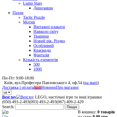
Lumo Stars
Динозаври
Пазли
Tactic Puzzle
Мотив
Вінтажні плакати
Навколо світу
Тварини
Новий рік. Різдво
Особливий
Краєвиди
Фантазія
Кількість елементів
500
1000
Пн-Пт: 9:00-18:00
Київ, вул.Професора Павловського 4, оф.54 (
на мапі
)
Доставка і оплата
Новини
Про магазин
Акції
Best toy
LEGO, настільні ігри та інші іграшки
(050) 493-2-493
(093) 493-2-493
(067) 409-2-429
Search:
Пошук
В кошику:
0 товарів
0
на суму
0,00 грн.