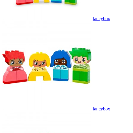
fancybox
fancybox