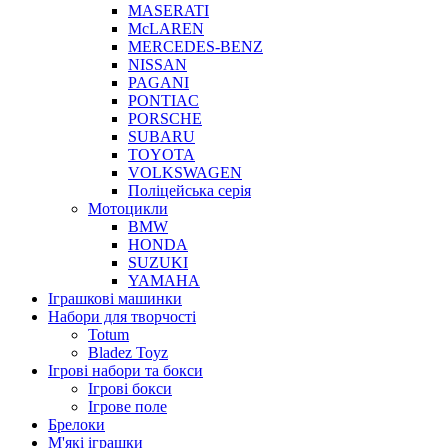
MASERATI
McLAREN
MERCEDES-BENZ
NISSAN
PAGANI
PONTIAC
PORSCHE
SUBARU
TOYOTA
VOLKSWAGEN
Поліцейська серія
Мотоцикли
BMW
HONDA
SUZUKI
YAMAHA
Іграшкові машинки
Набори для творчості
Totum
Bladez Toyz
Ігрові набори та бокси
Ігрові бокси
Ігрове поле
Брелоки
М'які іграшки