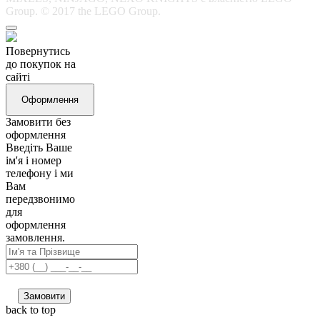
Group. © 2017 the LEGO Group.
Повернутись
до покупок на
сайті
Оформлення
Замовити без
оформлення
Введіть Ваше
ім'я і номер
телефону і ми
Вам
передзвонимо
для
оформлення
замовлення.
Замовити
back to top