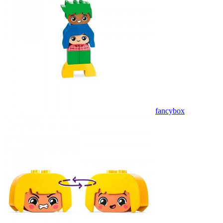
fancybox