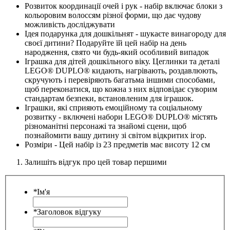
Розвиток координації очей і рук - набір включає блоки з
кольоровим волоссям різної форми, що дає чудову
можливість досліджувати
Ідея подарунка для дошкільнят - шукаєте винагороду для
своєї дитини? Подаруйте їй цей набір на день
народження, свято чи будь-який особливий випадок
Іграшка для дітей дошкільного віку. Цеглинки та деталі
LEGO® DUPLO® кидають, нагрівають, роздавлюють,
скручують і перевіряють багатьма іншими способами,
щоб переконатися, що кожна з них відповідає суворим
стандартам безпеки, встановленим для іграшок.
Іграшки, які сприяють емоційному та соціальному
розвитку - включені набори LEGO® DUPLO® містять
різноманітні персонажі та знайомі сцени, щоб
познайомити вашу дитину зі світом відкритих ігор.
Розміри - Цей набір із 23 предметів має висоту 12 см
Залишіть відгук про цей товар першими
*
Ім'я
*
Заголовок відгуку