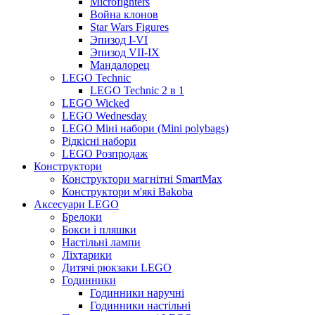
Microfighters
Война клонов
Star Wars Figures
Эпизод I-VI
Эпизод VII-IX
Мандалорец
LEGO Technic
LEGO Technic 2 в 1
LEGO Wicked
LEGO Wednesday
LEGO Міні набори (Mini polybags)
Рідкісні набори
LEGO Розпродаж
Конструктори
Конструктори магнітні SmartMax
Конструктори м'які Bakoba
Аксесуари LEGO
Брелоки
Бокси і пляшки
Настільні лампи
Ліхтарики
Дитячі рюкзаки LEGO
Годинники
Годинники наручні
Годинники настільні