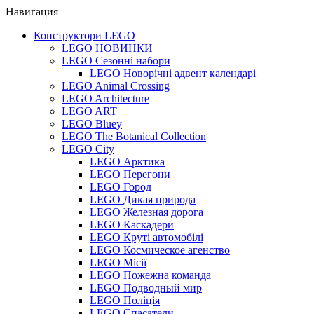
Навигация
Конструктори LEGO
LEGO НОВИНКИ
LEGO Сезонні набори
LEGO Новорічні адвент календарі
LEGO Animal Crossing
LEGO Architecture
LEGO ART
LEGO Bluey
LEGO The Botanical Collection
LEGO City
LEGO Арктика
LEGO Перегони
LEGO Город
LEGO Дикая природа
LEGO Железная дорога
LEGO Каскадери
LEGO Круті автомобілі
LEGO Космическое агенство
LEGO Місії
LEGO Пожежна команда
LEGO Подводный мир
LEGO Поліція
LEGO Спасатели