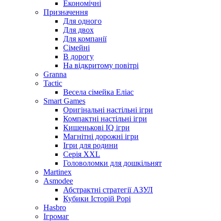
Економічні
Призначення
Для одного
Для двох
Для компанії
Сімейні
В дорогу
На відкритому повітрі
Granna
Tactic
Весела сімейка Еліас
Smart Games
Оригінальні настільні ігри
Компактні настільні ігри
Кишенькові IQ ігри
Магнітні дорожні ігри
Ігри для родини
Серія XXL
Головоломки для дошкільнят
Martinex
Asmodee
Абстрактні стратегії АЗУЛ
Кубики Історій Рорі
Hasbro
Ігромаг