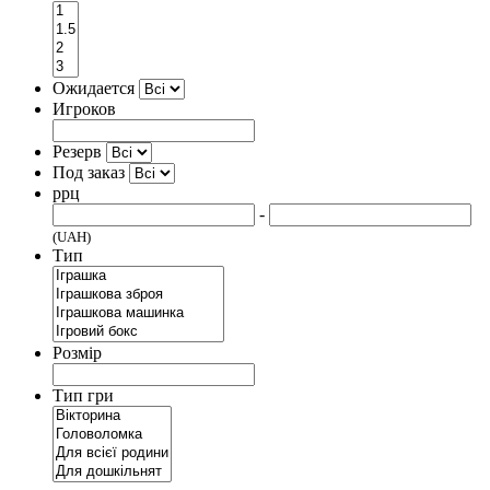
Ожидается
Игроков
Резерв
Под заказ
ррц
-
(UAH)
Тип
Розмір
Тип гри