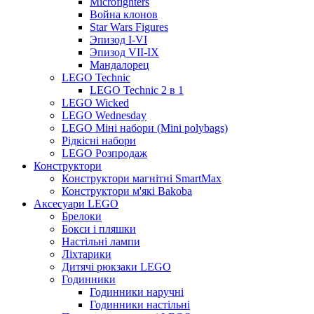
Microfighters
Война клонов
Star Wars Figures
Эпизод I-VI
Эпизод VII-IX
Мандалорец
LEGO Technic
LEGO Technic 2 в 1
LEGO Wicked
LEGO Wednesday
LEGO Міні набори (Mini polybags)
Рідкісні набори
LEGO Розпродаж
Конструктори
Конструктори магнітні SmartMax
Конструктори м'які Bakoba
Аксесуари LEGO
Брелоки
Бокси і пляшки
Настільні лампи
Ліхтарики
Дитячі рюкзаки LEGO
Годинники
Годинники наручні
Годинники настільні