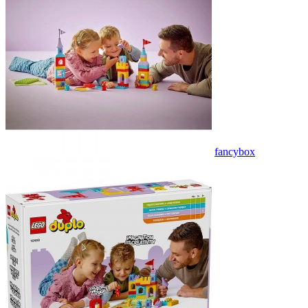
fancybox