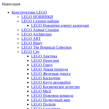
Навигация
Конструктори LEGO
LEGO НОВИНКИ
LEGO Сезонні набори
LEGO Новорічні адвент календарі
LEGO Animal Crossing
LEGO Architecture
LEGO ART
LEGO Bluey
LEGO The Botanical Collection
LEGO City
LEGO Арктика
LEGO Перегони
LEGO Город
LEGO Дикая природа
LEGO Железная дорога
LEGO Каскадери
LEGO Круті автомобілі
LEGO Космическое агенство
LEGO Місії
LEGO Пожежна команда
LEGO Подводный мир
LEGO Поліція
LEGO Спасатели