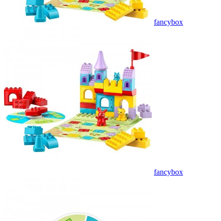
fancybox
fancybox