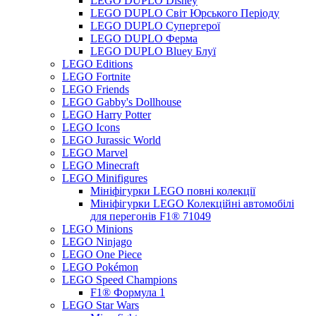
LEGO DUPLO Disney
LEGO DUPLO Світ Юрського Періоду
LEGO DUPLO Супергерої
LEGO DUPLO Ферма
LEGO DUPLO Bluey Блуї
LEGO Editions
LEGO Fortnite
LEGO Friends
LEGO Gabby's Dollhouse
LEGO Harry Potter
LEGO Icons
LEGO Jurassic World
LEGO Marvel
LEGO Minecraft
LEGO Minifigures
Мініфігурки LEGO повні колекції
Мініфігурки LEGO Колекційні автомобілі
для перегонів F1® 71049
LEGO Minions
LEGO Ninjago
LEGO One Piece
LEGO Pokémon
LEGO Speed Champions
F1® Формула 1
LEGO Star Wars