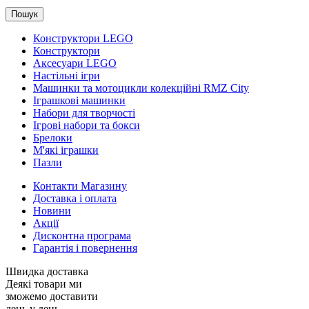
Пошук
Конструктори LEGO
Конструктори
Аксесуари LEGO
Настільні ігри
Машинки та мотоцикли колекційні RMZ City
Іграшкові машинки
Набори для творчості
Ігрові набори та бокси
Брелоки
М'які іграшки
Пазли
Контакти Магазину
Доставка і оплата
Новини
Акції
Дисконтна програма
Гарантія і повернення
Швидка доставка
Деякі товари ми
зможемо доставити
день у день