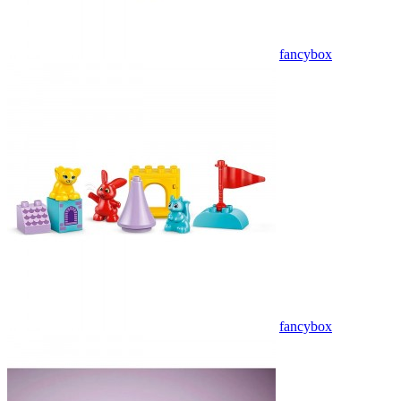
fancybox
fancybox