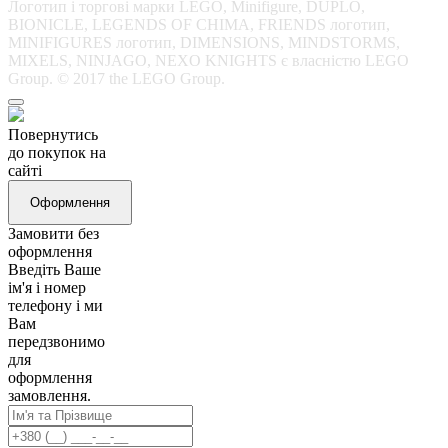
Логотип і торгові марки LEGO, Minifigure, DUPLO,
BIONICLE, LEGENDS OF CHIMA, FRIENDS логотип,
MINIFIGURES логотип, DIMENSIONS, MINDSTORMS,
MIXELS, NINJAGO, NEXO KNIGHTS є власністю LEGO
Group. © 2017 the LEGO Group.
Повернутись
до покупок на
сайті
Оформлення
Замовити без
оформлення
Введіть Ваше
ім'я і номер
телефону і ми
Вам
передзвонимо
для
оформлення
замовлення.