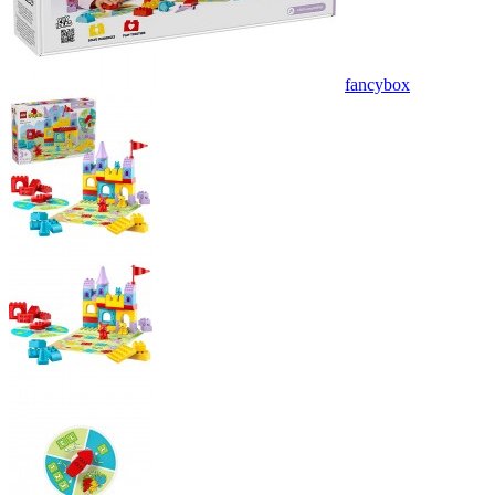
fancybox