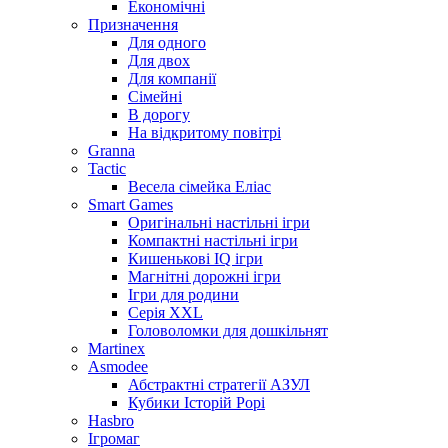
Економічні
Призначення
Для одного
Для двох
Для компанії
Сімейні
В дорогу
На відкритому повітрі
Granna
Tactic
Весела сімейка Еліас
Smart Games
Оригінальні настільні ігри
Компактні настільні ігри
Кишенькові IQ ігри
Магнітні дорожні ігри
Ігри для родини
Серія XXL
Головоломки для дошкільнят
Martinex
Asmodee
Абстрактні стратегії АЗУЛ
Кубики Історій Рорі
Hasbro
Ігромаг