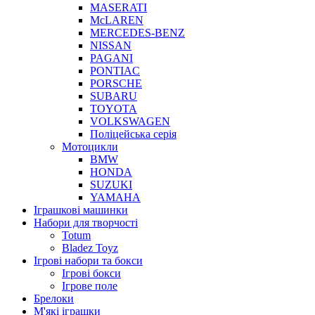
MASERATI
McLAREN
MERCEDES-BENZ
NISSAN
PAGANI
PONTIAC
PORSCHE
SUBARU
TOYOTA
VOLKSWAGEN
Поліцейська серія
Мотоцикли
BMW
HONDA
SUZUKI
YAMAHA
Іграшкові машинки
Набори для творчості
Totum
Bladez Toyz
Ігрові набори та бокси
Ігрові бокси
Ігрове поле
Брелоки
М'які іграшки