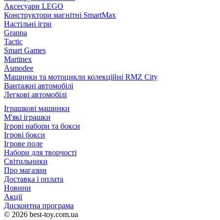
Аксесуари LEGO
Конструктори магнітні SmartMax
Настільні ігри
Granna
Tactic
Smart Games
Martinex
Asmodee
Машинки та мотоцикли колекційні RMZ City
Вантажні автомобілі
Легкові автомобілі
Іграшкові машинки
М'які іграшки
Ігрові набори та бокси
Ігрові бокси
Ігрове поле
Набори для творчості
Світильники
Про магазин
Доставка і оплата
Новини
Акції
Дисконтна програма
© 2026 best-toy.com.ua