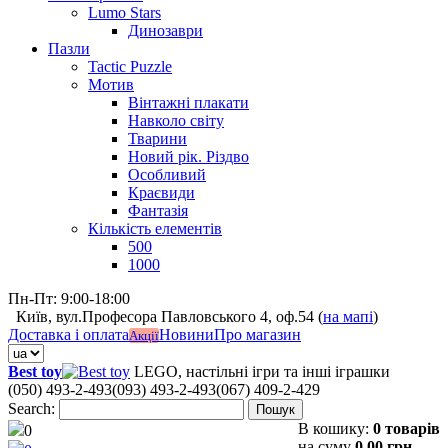
Lumo Stars
Динозаври
Пазли
Tactic Puzzle
Мотив
Вінтажні плакати
Навколо світу
Тварини
Новий рік. Різдво
Особливий
Краєвиди
Фантазія
Кількість елементів
500
1000
Пн-Пт: 9:00-18:00
Київ, вул.Професора Павловського 4, оф.54 (
на мапі
)
Доставка і оплата
Новини
Про магазин
Акції
Best toy
LEGO, настільні ігри та інші іграшки
(050) 493-2-493
(093) 493-2-493
(067) 409-2-429
Search:
Пошук
В кошику:
0 товарів
0
на суму
0,00 грн.