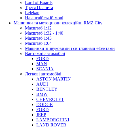
Lord of Boards
Третя Планета
Lelekan
На англійській мові
Машинки та мотоцикли колекційні RMZ City
Масштаб 1:12
Масштаб 1:32 - 1:40
Масштаб 1:43
Масштаб 1:64
Машинки зі звуковими і світловими ефектами
Вантажні автомобілі
FORD
MAN
SCANIA
Легкові автомобілі
ASTON MARTIN
AUDI
BENTLEY
BMW
CHEVROLET
DODGE
FORD
JEEP
LAMBORGHINI
LAND ROVER