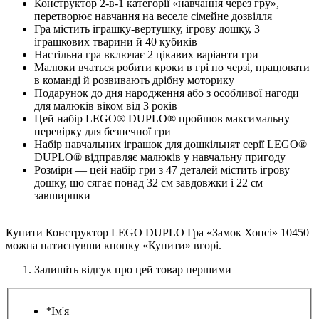
Конструктор 2-в-1 категорії «навчання через гру»,
перетворює навчання на веселе сімейне дозвілля
Гра містить іграшку-вертушку, ігрову дошку, 3
іграшкових тварини й 40 кубиків
Настільна гра включає 2 цікавих варіанти гри
Малюки вчаться робити кроки в грі по черзі, працювати
в команді й розвивають дрібну моторику
Подарунок до дня народження або з особливої нагоди
для малюків віком від 3 років
Цей набір LEGO® DUPLO® пройшов максимальну
перевірку для безпечної гри
Набір навчальних іграшок для дошкільнят серії LEGO®
DUPLO® відправляє малюків у навчальну пригоду
Розміри — цей набір гри з 47 деталей містить ігрову
дошку, що сягає понад 32 см завдовжки і 22 см
завширшки
Купити Конструктор LEGO DUPLO Гра «Замок Хопсі» 10450
можна натиснувши кнопку «Купити» вгорі.
Залишіть відгук про цей товар першими
*
Ім'я