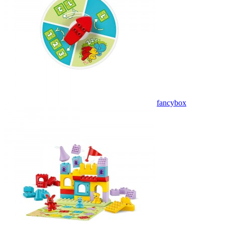
fancybox