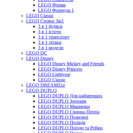
LEGO Ферма
LEGO Формула 1
LEGO Classic
LEGO Creator 3in1
3 в 1 будівлі
3 в 1 істоти
3 в 1 транспорт
3 в 1 літаки
3 в 1 модели
LEGO DC
LEGO Disney
LEGO Disney Mickey and Friends
LEGO Disney Princess
LEGO Lightyear
LEGO Classic
LEGO DREAMZzz
LEGO DUPLO
LEGO DUPLO Для найменших
LEGO DUPLO Зоопарк
LEGO DUPLO Машинки
LEGO DUPLO Свинка Пеппа
LEGO DUPLO Пожежні
LEGO DUPLO Поліція
LEGO DUPLO Поїзди та Рейки