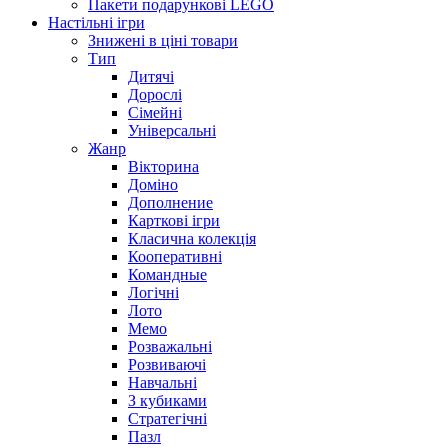
Пакети подарункові LEGO
Настільні ігри
Знижені в ціні товари
Тип
Дитячі
Дорослі
Сімейні
Універсальні
Жанр
Вікторина
Доміно
Дополнение
Карткові ігри
Класична колекція
Кооперативні
Командные
Логічні
Лото
Мемо
Розважальні
Розвиваючі
Навчальні
З кубиками
Стратегічні
Пазл