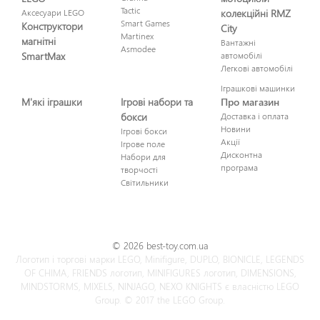
Tactic
Аксесуари LEGO
колекційні RMZ
Smart Games
Конструктори
City
Martinex
магнітні
Вантажні
Asmodee
SmartMax
автомобілі
Легкові автомобілі
Іграшкові машинки
М'які іграшки
Ігрові набори та
Про магазин
бокси
Доставка і оплата
Новини
Ігрові бокси
Акції
Ігрове поле
Дисконтна
Набори для
програма
творчості
Світильники
© 2026 best-toy.com.ua
Логотип і торгові марки LEGO, Minifigure, DUPLO, BIONICLE, LEGENDS
OF CHIMA, FRIENDS логотип, MINIFIGURES логотип, DIMENSIONS,
MINDSTORMS, MIXELS, NINJAGO, NEXO KNIGHTS є власністю LEGO
Group. © 2017 the LEGO Group.