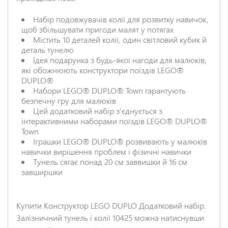
Набір подовжувачів колії для розвитку навичок,
щоб збільшувати пригоди малят у потягах
Містить 10 деталей колії, один світловий кубик й
НАДІСЛАТИ ВІДГУК
деталь тунелю
Ідея подарунка з будь-якої нагоди для малюків,
які обожнюють конструктори поїздів LEGO®
DUPLO®
Набори LEGO® DUPLO® Town гарантують
безпечну гру для малюків
Цей додатковий набір зʼєднується з
інтерактивними наборами поїздів LEGO® DUPLO®
Town
Іграшки LEGO® DUPLO® розвивають у малюків
навички вирішення проблем і фізичні навички
Тунель сягає понад 20 см заввишки й 16 см
завширшки
Купити Конструктор LEGO DUPLO Додатковий набір.
Залізничний тунель і колії 10425 можна натиснувши