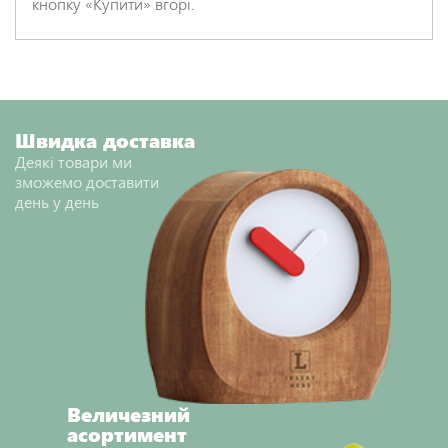
кнопку «Купити» вгорі.
Швидка доставка
Деякі товари ми
зможемо доставити
день у день
Величезний
асортимент