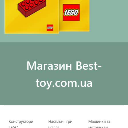
Maгазин Best-
toy.com.ua
Конструктори
Настільні ігри
Машинки та
LEGO
Granna
мотоцикли