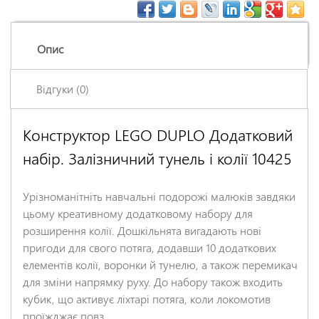
Опис
Відгуки (0)
Конструктор LEGO DUPLO Додатковий
Залишіть відгук про цей товар першими
набір. Залізничний тунель і колії 10425
Ім'я
*
Урізноманітніть навчальні подорожі малюків завдяки
Заголовок відгуку
*
цьому креативному додатковому набору для
розширення колії. Дошкільнята вигадають нові
пригоди для свого потяга, додавши 10 додаткових
Відгук
*
елементів колії, воронки й тунелю, а також перемикач
для зміни напрямку руху. До набору також входить
кубик, що активує ліхтарі потяга, коли локомотив
проїжджає повз.