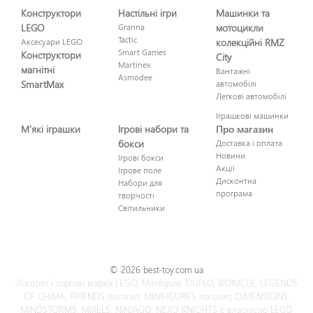
Конструктори
Настільні ігри
Машинки та
LEGO
Granna
мотоцикли
Tactic
Аксесуари LEGO
колекційні RMZ
Smart Games
Конструктори
City
Martinex
магнітні
Вантажні
Asmodee
SmartMax
автомобілі
Легкові автомобілі
Іграшкові машинки
М'які іграшки
Ігрові набори та
Про магазин
бокси
Доставка і оплата
Новини
Ігрові бокси
Акції
Ігрове поле
Дисконтна
Набори для
програма
творчості
Світильники
© 2026 best-toy.com.ua
Логотип і торгові марки LEGO, Minifigure, DUPLO, BIONICLE, LEGENDS
OF CHIMA, FRIENDS логотип, MINIFIGURES логотип, DIMENSIONS,
MINDSTORMS, MIXELS, NINJAGO, NEXO KNIGHTS є власністю LEGO