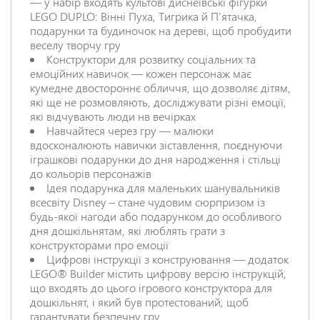
— у набір входять культові диснеївські фігурки
LEGO DUPLO: Вінні Пуха, Тигрика й Пʼятачка,
подарунки та будиночок на дереві, щоб пробудити
веселу творчу гру
Конструктори для розвитку соціальних та
емоційних навичок — кожен персонаж має
кумедне двостороннє обличчя, що дозволяє дітям,
які ще не розмовляють, досліджувати різні емоції,
які відчувають люди нв вечірках
Навчайтеся через гру — малюки
вдосконалюють навички зіставлення, поєднуючи
іграшкові подарунки до дня народження і стільці
до кольорів персонажів
Ідея подарунка для маленьких шанувальників
всесвіту Disney – стане чудовим сюрпризом із
будь-якої нагоди або подарунком до особливого
дня дошкільнятам, які люблять грати з
конструкторами про емоції
Цифрові інструкції з конструювання — додаток
LEGO® Builder містить цифрову версію інструкцій,
що входять до цього ігрового конструктора для
дошкільнят, і який був протестований, щоб
гарантувати безпечну гру