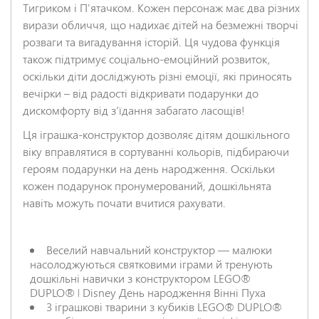
Тигриком і П'ятачком. Кожен персонаж має два різних
вирази обличчя, що надихає дітей на безмежні творчі
розваги та вигадування історій. Ця чудова функція
НАДІСЛАТИ ВІДГУК
також підтримує соціально-емоційний розвиток,
оскільки діти досліджують різні емоції, які приносять
вечірки – від радості відкривати подарунки до
дискомфорту від з’їдання забагато ласощів!
Ця іграшка-конструктор дозволяє дітям дошкільного
віку вправлятися в сортуванні кольорів, підбираючи
героям подарунки на день народження. Оскільки
кожен подарунок пронумерований, дошкільнята
навіть можуть почати вчитися рахувати.
Веселий навчальний конструктор — малюки
насолоджуються святковими іграми й тренують
дошкільні навички з конструктором LEGO®
DUPLO® ǀ Disney День народження Вінні Пуха
3 іграшкові тварини з кубиків LEGO® DUPLO®