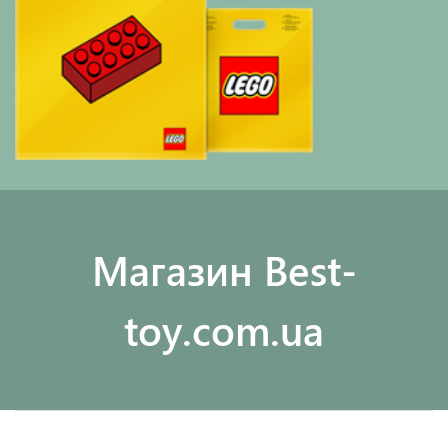
Maгазин Best-
toy.com.ua