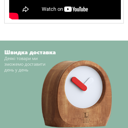
Швидка доставка
Деякі товари ми
зможемо доставити
день у день