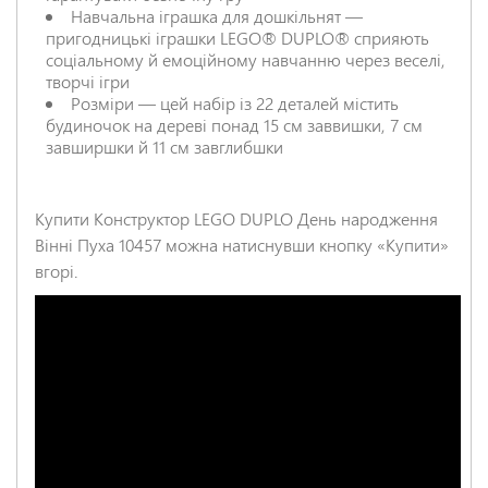
Навчальна іграшка для дошкільнят —
пригодницькі іграшки LEGO® DUPLO® сприяють
соціальному й емоційному навчанню через веселі,
творчі ігри
Розміри — цей набір із 22 деталей містить
будиночок на дереві понад 15 см заввишки, 7 см
завширшки й 11 см завглибшки
Купити Конструктор LEGO DUPLO День народження
Вінні Пуха 10457 можна натиснувши кнопку «Купити»
вгорі.