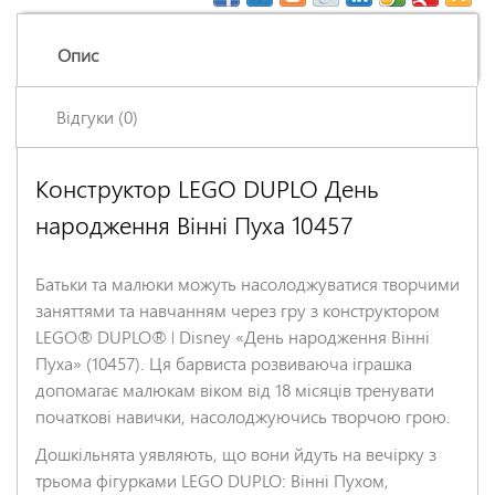
Опис
Відгуки (0)
Конструктор LEGO DUPLO День
Залишіть відгук про цей товар першими
народження Вінні Пуха 10457
Ім'я
*
Батьки та малюки можуть насолоджуватися творчими
Заголовок відгуку
*
заняттями та навчанням через гру з конструктором
LEGO® DUPLO® ǀ Disney «День народження Вінні
Пуха» (10457). Ця барвиста розвиваюча іграшка
Відгук
*
допомагає малюкам віком від 18 місяців тренувати
початкові навички, насолоджуючись творчою грою.
Дошкільнята уявляють, що вони йдуть на вечірку з
трьома фігурками LEGO DUPLO: Вінні Пухом,