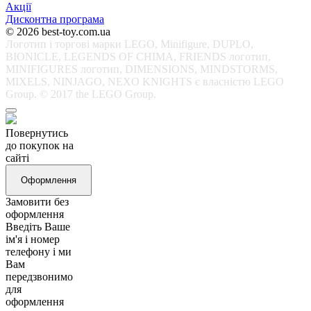
Акції
Дисконтна програма
© 2026 best-toy.com.ua
Логотип і торгові марки LEGO, Minifigure, DUPLO,
BIONICLE, LEGENDS OF CHIMA, FRIENDS логотип,
MINIFIGURES логотип, DIMENSIONS, MINDSTORMS,
MIXELS, NINJAGO, NEXO KNIGHTS є власністю LEGO
Group. © 2017 the LEGO Group.
Повернутись
до покупок на
сайті
Оформлення
Замовити без
оформлення
Введіть Ваше
ім'я і номер
телефону і ми
Вам
передзвонимо
для
оформлення