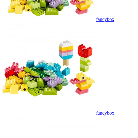
fancybox
fancybox