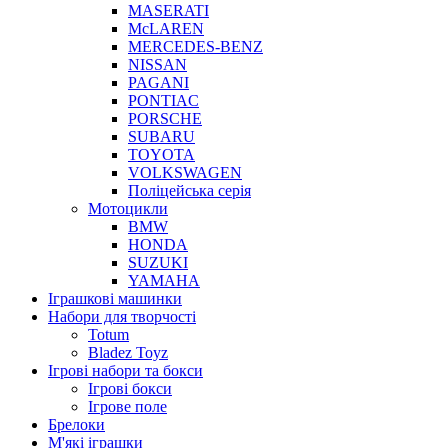
MASERATI
McLAREN
MERCEDES-BENZ
NISSAN
PAGANI
PONTIAC
PORSCHE
SUBARU
TOYOTA
VOLKSWAGEN
Поліцейська серія
Мотоцикли
BMW
HONDA
SUZUKI
YAMAHA
Іграшкові машинки
Набори для творчості
Totum
Bladez Toyz
Ігрові набори та бокси
Ігрові бокси
Ігрове поле
Брелоки
М'які іграшки