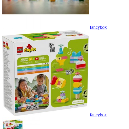
fancybox
fancybox