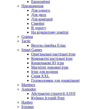
Економічні
Призначення
Для одного
Для двох
Для компанії
Сімейні
В дорогу
На відкритому повітрі
Granna
Tactic
Весела сімейка Еліас
Smart Games
Оригінальні настільні ігри
Компактні настільні ігри
Кишенькові IQ ігри
Магнітні дорожні ігри
Ігри для родини
Серія XXL
Головоломки для дошкільнят
Martinex
Asmodee
Абстрактні стратегії АЗУЛ
Кубики Історій Рорі
Hasbro
Ігромаг