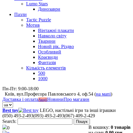
Lumo Stars
Динозаври
Пазли
Tactic Puzzle
Мотив
Вінтажні плакати
Навколо світу
Тварини
Новий рік. Різдво
Особливий
Краєвиди
Фантазія
Кількість елементів
500
1000
Пн-Пт: 9:00-18:00
Київ, вул.Професора Павловського 4, оф.54 (
на мапі
)
Доставка і оплата
Новини
Про магазин
Акції
Best toy
LEGO, настільні ігри та інші іграшки
(050) 493-2-493
(093) 493-2-493
(067) 409-2-429
Search:
Пошук
В кошику:
0 товарів
0
на суму
0,00 грн.