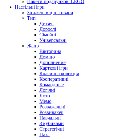
Пакети подарункові LEGO
Настільні ігри
Знижені в ціні товари
Тип
Дитячі
Дорослі
Сімейні
Універсальні
Жанр
Вікторина
Доміно
Дополнение
Карткові ігри
Класична колекція
Кооперативні
Командные
Логічні
Лото
Мемо
Розважальні
Розвиваючі
Навчальні
З кубиками
Стратегічні
Пазл