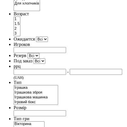
Возраст
Ожидается
Игроков
Резерв
Под заказ
ррц
-
(UAH)
Тип
Розмір
Тип гри