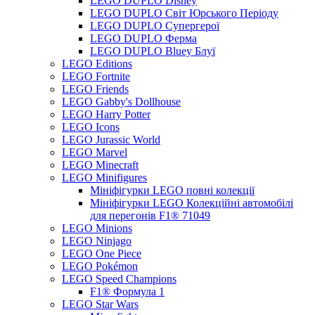
LEGO DUPLO Disney
LEGO DUPLO Світ Юрського Періоду
LEGO DUPLO Супергерої
LEGO DUPLO Ферма
LEGO DUPLO Bluey Блуї
LEGO Editions
LEGO Fortnite
LEGO Friends
LEGO Gabby's Dollhouse
LEGO Harry Potter
LEGO Icons
LEGO Jurassic World
LEGO Marvel
LEGO Minecraft
LEGO Minifigures
Мініфігурки LEGO повні колекції
Мініфігурки LEGO Колекційні автомобілі
для перегонів F1® 71049
LEGO Minions
LEGO Ninjago
LEGO One Piece
LEGO Pokémon
LEGO Speed Champions
F1® Формула 1
LEGO Star Wars