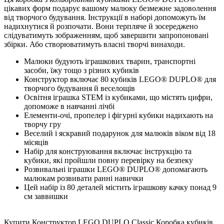
цікавих форм подарує вашому малюку безмежне задоволення
від творчого будування. Інструкції в наборі допоможуть їм
надихнутися й розпочати. Вони терпляче й зосереджено
слідуватимуть зображенням, щоб завершити запропоновані
збірки. Або створюватимуть власні творчі винаходи.
Малюки будують іграшкових тварин, транспортні
засоби, їжу тощо з різних кубиків
Конструктор включає 80 кубиків LEGO® DUPLO® для
творчого будування й веселощів
Освітня іграшка STEM із кубиками, що містять цифри,
допоможе в навчанні лічбі
Елементи-очі, пропелер і фігурні кубики надихають на
творчу гру
Веселий і яскравий подарунок для малюків віком від 18
місяців
Набір для конструювання включає інструкцію та
кубики, які пройшли повну перевірку на безпеку
Розвивальні іграшки LEGO® DUPLO® допомагають
малюкам розвивати ранні навички
Цей набір із 80 деталей містить іграшкову качку понад 9
см заввишки
Купити Конструктор LEGO DUPLO Classic Коробка кубиків