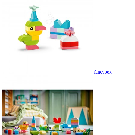
fancybox