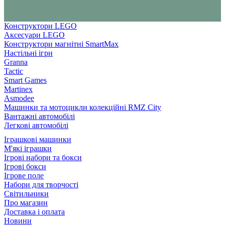
Конструктори LEGO
Аксесуари LEGO
Конструктори магнітні SmartMax
Настільні ігри
Granna
Tactic
Smart Games
Martinex
Asmodee
Машинки та мотоцикли колекційні RMZ City
Вантажні автомобілі
Легкові автомобілі
Іграшкові машинки
М'які іграшки
Ігрові набори та бокси
Ігрові бокси
Ігрове поле
Набори для творчості
Світильники
Про магазин
Доставка і оплата
Новини