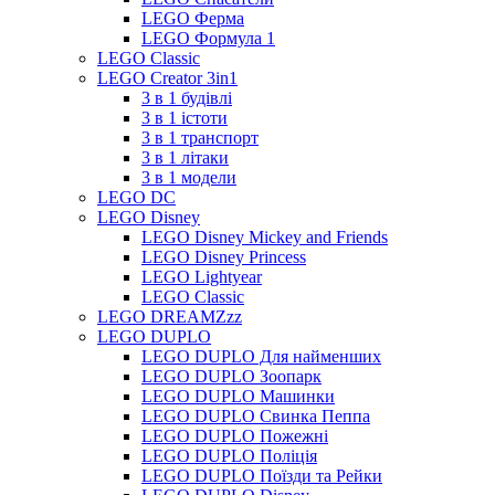
LEGO Ферма
LEGO Формула 1
LEGO Classic
LEGO Creator 3in1
3 в 1 будівлі
3 в 1 істоти
3 в 1 транспорт
3 в 1 літаки
3 в 1 модели
LEGO DC
LEGO Disney
LEGO Disney Mickey and Friends
LEGO Disney Princess
LEGO Lightyear
LEGO Classic
LEGO DREAMZzz
LEGO DUPLO
LEGO DUPLO Для найменших
LEGO DUPLO Зоопарк
LEGO DUPLO Машинки
LEGO DUPLO Свинка Пеппа
LEGO DUPLO Пожежні
LEGO DUPLO Поліція
LEGO DUPLO Поїзди та Рейки