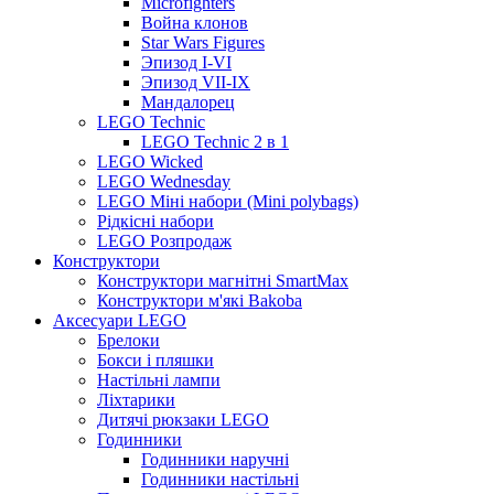
Microfighters
Война клонов
Star Wars Figures
Эпизод I-VI
Эпизод VII-IX
Мандалорец
LEGO Technic
LEGO Technic 2 в 1
LEGO Wicked
LEGO Wednesday
LEGO Міні набори (Mini polybags)
Рідкісні набори
LEGO Розпродаж
Конструктори
Конструктори магнітні SmartMax
Конструктори м'які Bakoba
Аксесуари LEGO
Брелоки
Бокси і пляшки
Настільні лампи
Ліхтарики
Дитячі рюкзаки LEGO
Годинники
Годинники наручні
Годинники настільні