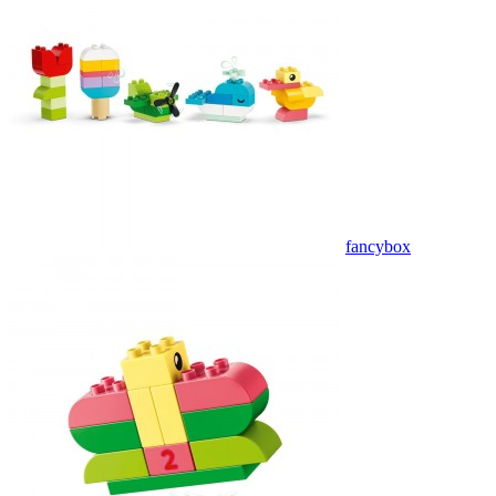
fancybox