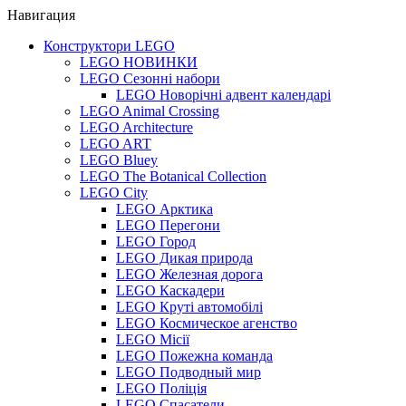
Навигация
Конструктори LEGO
LEGO НОВИНКИ
LEGO Сезонні набори
LEGO Новорічні адвент календарі
LEGO Animal Crossing
LEGO Architecture
LEGO ART
LEGO Bluey
LEGO The Botanical Collection
LEGO City
LEGO Арктика
LEGO Перегони
LEGO Город
LEGO Дикая природа
LEGO Железная дорога
LEGO Каскадери
LEGO Круті автомобілі
LEGO Космическое агенство
LEGO Місії
LEGO Пожежна команда
LEGO Подводный мир
LEGO Поліція
LEGO Спасатели