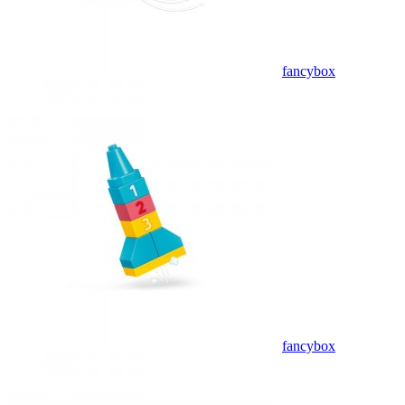
fancybox
fancybox