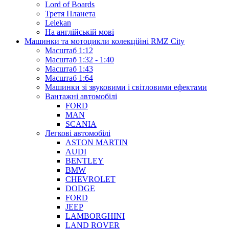
Lord of Boards
Третя Планета
Lelekan
На англійській мові
Машинки та мотоцикли колекційні RMZ City
Масштаб 1:12
Масштаб 1:32 - 1:40
Масштаб 1:43
Масштаб 1:64
Машинки зі звуковими і світловими ефектами
Вантажні автомобілі
FORD
MAN
SCANIA
Легкові автомобілі
ASTON MARTIN
AUDI
BENTLEY
BMW
CHEVROLET
DODGE
FORD
JEEP
LAMBORGHINI
LAND ROVER