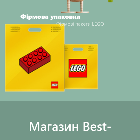
Фірмова упаковка
Фірмові пакети LEGO
Maгазин Best-