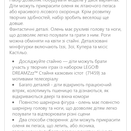
Діти можуть прикрасити оленя як літаючого пегаса
або красивого лісового охоронця. Крім розвитку
НАДІСЛАТИ ВІДГУК
творчих здібностей, набір зробить веселощі ще
довше.
Фантастичні деталі. Олень має рухливі голову та ноги,
що дозволяє легко позувати та грати з ним. Роги
можна обміняти на квіти зі стайні. Деталізовані
мініфігурки включають Іззі, Зої, Купера та місіс
Кастільо.
Досліджуйте стайню — діти можуть брати
участь у творчих іграх із набором LEGO®
DREAMZzz™ Стайня казкових істот (71459) за
мотивами телесеріалу
Багато деталей - діти відкриють працюючий
вітряк, колотимуть пшеницю та дізнаються, як
відкриваються двері та вікна комори
Повністю шарнірна фігура - олень має повністю
шарнірну голову та ноги, що дозволяє дітям легко
позувати та відтворювати різні сцени
Два способи створення: діти можуть прикрасити
оленя як пегаса, що летить, або лісника,