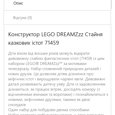
Опис
Відгуки (0)
Конструктор LEGO DREAMZzz Стайня
Залишіть відгук про цей товар першими
казкових істот 71459
Ім'я
*
Діти віком від восьми років можуть відкрити
дивовижну стайню фантастичних істот (71459) із цим
Заголовок відгуку
*
набором LEGO® DREAMZzz™ за мотивами
телесеріалу. Набір сповнений природних деталей і
нових друзів. Це дозволяє дітям дізнатися про
міфічних істот і вирощувати чарівні квіти. Дивовижні
Відгук
*
деталі розвивають дитячу уяву. Діти із задоволенням
дізнаються, як працює вітряк, дослідять комору (з
відчиненими вікнами та воротами) і познайомляться з
новими, міфічними друзями, такими як двоє
снолудків.
Один набір для побудови двома способами.
Набір дозволяє побудувати модель у двох варіантах.