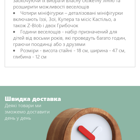
заохочуючи їх вибрати власну сюжетну лінію та
розширити можливості веселощів
Чотири мініфігурки – деталізовані мініфігурки
включають Іззі, Зої, Купера та місіс Кастільо, а
також Z-Blob і двох Грибочок
Години веселощів - набір призначений для
дітей від восьми років, які проведуть багато годин,
граючи поодинці або з друзями
Розміри - висота стайні - 18 см, ширина - 47 см,
глибина - 12 см
Швидка доставка
Деякі товари ми
зможемо доставити
день у день