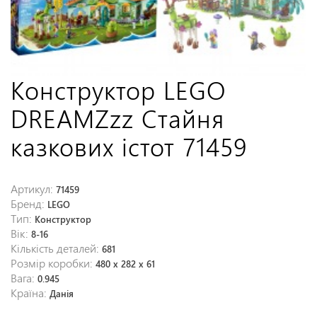
Конструктор LEGO
DREAMZzz Стайня
казкових істот 71459
Артикул:
71459
Бренд:
LEGO
Тип:
Конструктор
Вік:
8-16
Кількість деталей:
681
Розмір коробки:
480 x 282 x 61
Вага:
0.945
Країна:
Данія