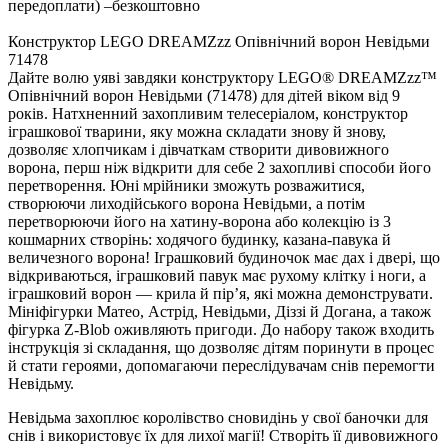
передоплати) –
безкоштовно
Конструктор LEGO DREAMZzz Опівнічний ворон Невідьми
71478
Дайте волю уяві завдяки конструктору LEGO® DREAMZzz™
Опівнічний ворон Невідьми (71478) для дітей віком від 9
років. Натхненний захопливим телесеріалом, конструктор
іграшкової тварини, яку можна складати знову й знову,
дозволяє хлопчикам і дівчаткам створити дивовижного
ворона, перш ніж відкрити для себе 2 захопливі способи його
перетворення. Юні мрійники зможуть розважитися,
створюючи лиходійського ворона Невідьми, а потім
перетворюючи його на хатину-ворона або колекцію із 3
кошмарних створінь: ходячого будинку, казана-павука й
величезного ворона! Іграшковий будиночок має дах і двері, що
відкриваються, іграшковий павук має рухому клітку і ноги, а
іграшковий ворон — крила й пірʼя, які можна демонструвати.
Мініфігурки Матео, Астрід, Невідьми, Діззі й Догана, а також
фігурка Z-Blob оживляють пригоди. До набору також входить
інструкція зі складання, що дозволяє дітям поринути в процес
й стати героями, допомагаючи переслідувачам снів перемогти
Невідьму.
Невідьма захоплює королівство сновидінь у свої баночки для
снів і використовує їх для лихої магії! Створіть її дивовижного