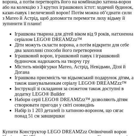
ворона, а потім перетворіть його на комбінацію хатина-ворон
або на колекцію з 3 крутих іграшкових істот: ходячий будинок,
казан-павук і величезний ворон! Потім можна обʼєднати сили
з Матео й Астрід, щоб допомогти перемогти лиху відьму й
зупинити її плани!
Іграшкова тварина для дітей віком від 9 років, натхненна
серіалом LEGO® DREAMZzz™
Діти можуть скласти ворона, а потім відкрити для себе
два захопливі способи його перетворення
Іграшковий ворон, іграшковий павук і іграшковий
будиночок надихають на творчу гру
Містить мініфігурки Матео, Астрід, Невідьми, Діззі й
Догана
Іграшкова приємність чи відьомський подарунок дітям, а
також шанувальникам серіалу LEGO® DREAMZzz™
Інструкції зі складання за сюжетом також доступні в
додатку LEGO® Builder
Набори серії LEGO® DREAMZzz™ дозволяють дітям
створювати пригоди у світі сновидінь
Набір із 1 203 деталей із хатиною-вороном, що сягає
понад 51 см завширшки
Купити Конструктор LEGO DREAMZzz Опівнічний ворон