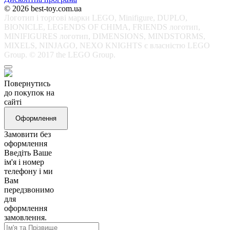
© 2026 best-toy.com.ua
Логотип і торгові марки LEGO, Minifigure, DUPLO,
BIONICLE, LEGENDS OF CHIMA, FRIENDS логотип,
MINIFIGURES логотип, DIMENSIONS, MINDSTORMS,
MIXELS, NINJAGO, NEXO KNIGHTS є власністю LEGO
Group. © 2017 the LEGO Group.
Повернутись
до покупок на
сайті
Оформлення
Замовити без
оформлення
Введіть Ваше
ім'я і номер
телефону і ми
Вам
передзвонимо
для
оформлення
замовлення.