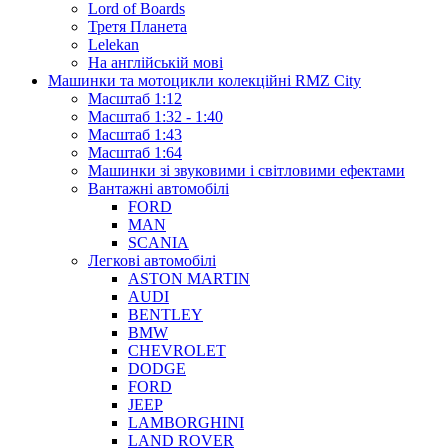
Lord of Boards
Третя Планета
Lelekan
На англійській мові
Машинки та мотоцикли колекційні RMZ City
Масштаб 1:12
Масштаб 1:32 - 1:40
Масштаб 1:43
Масштаб 1:64
Машинки зі звуковими і світловими ефектами
Вантажні автомобілі
FORD
MAN
SCANIA
Легкові автомобілі
ASTON MARTIN
AUDI
BENTLEY
BMW
CHEVROLET
DODGE
FORD
JEEP
LAMBORGHINI
LAND ROVER