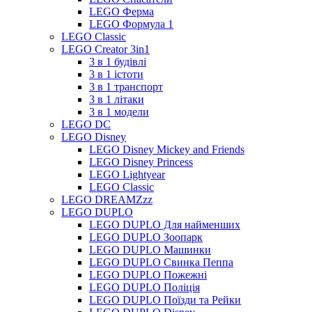
LEGO Ферма
LEGO Формула 1
LEGO Classic
LEGO Creator 3in1
3 в 1 будівлі
3 в 1 істоти
3 в 1 транспорт
3 в 1 літаки
3 в 1 модели
LEGO DC
LEGO Disney
LEGO Disney Mickey and Friends
LEGO Disney Princess
LEGO Lightyear
LEGO Classic
LEGO DREAMZzz
LEGO DUPLO
LEGO DUPLO Для найменших
LEGO DUPLO Зоопарк
LEGO DUPLO Машинки
LEGO DUPLO Свинка Пеппа
LEGO DUPLO Пожежні
LEGO DUPLO Поліція
LEGO DUPLO Поїзди та Рейки