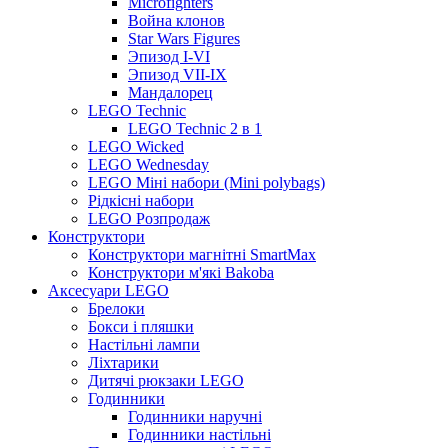
Microfighters
Война клонов
Star Wars Figures
Эпизод I-VI
Эпизод VII-IX
Мандалорец
LEGO Technic
LEGO Technic 2 в 1
LEGO Wicked
LEGO Wednesday
LEGO Міні набори (Mini polybags)
Рідкісні набори
LEGO Розпродаж
Конструктори
Конструктори магнітні SmartMax
Конструктори м'які Bakoba
Аксесуари LEGO
Брелоки
Бокси і пляшки
Настільні лампи
Ліхтарики
Дитячі рюкзаки LEGO
Годинники
Годинники наручні
Годинники настільні