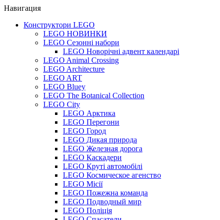
Навигация
Конструктори LEGO
LEGO НОВИНКИ
LEGO Сезонні набори
LEGO Новорічні адвент календарі
LEGO Animal Crossing
LEGO Architecture
LEGO ART
LEGO Bluey
LEGO The Botanical Collection
LEGO City
LEGO Арктика
LEGO Перегони
LEGO Город
LEGO Дикая природа
LEGO Железная дорога
LEGO Каскадери
LEGO Круті автомобілі
LEGO Космическое агенство
LEGO Місії
LEGO Пожежна команда
LEGO Подводный мир
LEGO Поліція
LEGO Спасатели