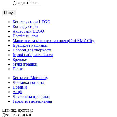
Пошук
Конструктори LEGO
Конструктори
Аксесуари LEGO
Настільні ігри
Машинки та мотоцикли колекційні RMZ City
Іграшкові машинки
Набори для творчості
Ігрові набори та бокси
Брелоки
М'які іграшки
Пазли
Контакти Магазину
Доставка і оплата
Новини
Акції
Дисконтна програма
Гарантія і повернення
Швидка доставка
Деякі товари ми