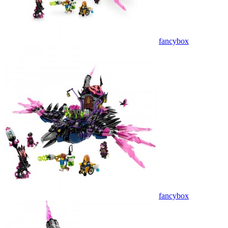
fancybox
fancybox