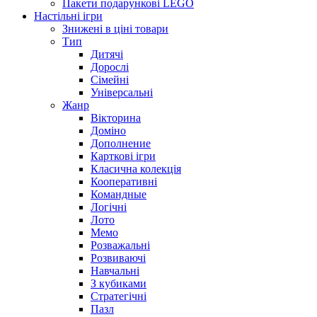
Пакети подарункові LEGO
Настільні ігри
Знижені в ціні товари
Тип
Дитячі
Дорослі
Сімейні
Універсальні
Жанр
Вікторина
Доміно
Дополнение
Карткові ігри
Класична колекція
Кооперативні
Командные
Логічні
Лото
Мемо
Розважальні
Розвиваючі
Навчальні
З кубиками
Стратегічні
Пазл