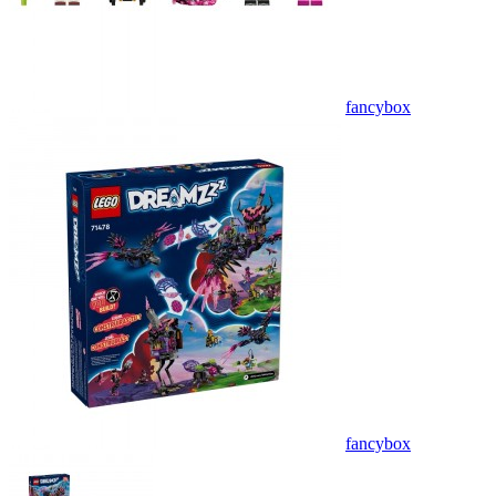
fancybox
fancybox