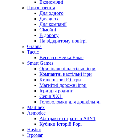
Економічні
Призначення
Для одного
Для двох
Для компанії
Сімейні
В дорогу
На відкритому повітрі
Granna
Tactic
Весела сімейка Еліас
Smart Games
Оригінальні настільні ігри
Компактні настільні ігри
Кишенькові IQ ігри
Магнітні дорожні ігри
Ігри для родини
Серія XXL
Головоломки для дошкільнят
Martinex
Asmodee
Абстрактні стратегії АЗУЛ
Кубики Історій Рорі
Hasbro
Ігромаг