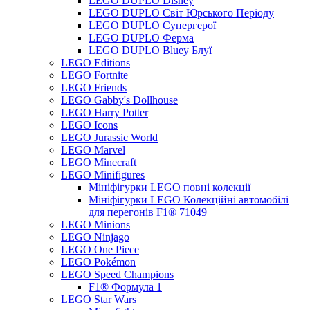
LEGO DUPLO Disney
LEGO DUPLO Світ Юрського Періоду
LEGO DUPLO Супергерої
LEGO DUPLO Ферма
LEGO DUPLO Bluey Блуї
LEGO Editions
LEGO Fortnite
LEGO Friends
LEGO Gabby's Dollhouse
LEGO Harry Potter
LEGO Icons
LEGO Jurassic World
LEGO Marvel
LEGO Minecraft
LEGO Minifigures
Мініфігурки LEGO повні колекції
Мініфігурки LEGO Колекційні автомобілі
для перегонів F1® 71049
LEGO Minions
LEGO Ninjago
LEGO One Piece
LEGO Pokémon
LEGO Speed Champions
F1® Формула 1
LEGO Star Wars