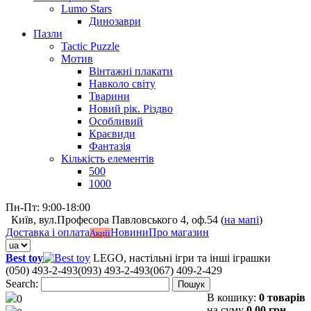
Lumo Stars
Динозаври
Пазли
Tactic Puzzle
Мотив
Вінтажні плакати
Навколо світу
Тварини
Новий рік. Різдво
Особливий
Краєвиди
Фантазія
Кількість елементів
500
1000
Пн-Пт: 9:00-18:00
Київ, вул.Професора Павловського 4, оф.54 (
на мапі
)
Доставка і оплата
Новини
Про магазин
Акції
Best toy
LEGO, настільні ігри та інші іграшки
(050) 493-2-493
(093) 493-2-493
(067) 409-2-429
Search:
Пошук
В кошику:
0 товарів
0
на суму
0,00 грн.