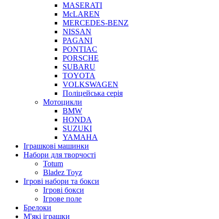
MASERATI
McLAREN
MERCEDES-BENZ
NISSAN
PAGANI
PONTIAC
PORSCHE
SUBARU
TOYOTA
VOLKSWAGEN
Поліцейська серія
Мотоцикли
BMW
HONDA
SUZUKI
YAMAHA
Іграшкові машинки
Набори для творчості
Totum
Bladez Toyz
Ігрові набори та бокси
Ігрові бокси
Ігрове поле
Брелоки
М'які іграшки