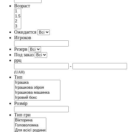
Возраст
Ожидается
Игроков
Резерв
Под заказ
ррц
-
(UAH)
Тип
Розмір
Тип гри