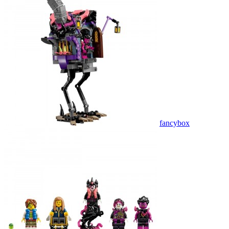
fancybox