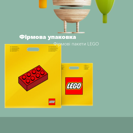
Фірмова упаковка
Фірмові пакети LEGO