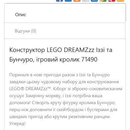
Опис
Відгуки (0)
Конструктор LEGO DREAMZzz Іззі та
Залишіть відгук про цей товар першими
Бунчуро, ігровий кролик 71490
Ім'я
*
Пориньте в нові пригоди разом з Іззі та Бунчуро
Заголовок відгуку
*
завдяки цьому чудовому набору для конструювання
LEGO® DREAMZzz™. Кіборг зі зброєю-соковитискачем
осушує Замріяну моркву, і Іззі потрібна ваша
Відгук
*
допомога! Створіть круту фігурку кролика Бунчуро,
перш ніж доповнити її скейтбордом і бустерами для
швидких пригод або крутим реактивним ранцем.
Уперед!