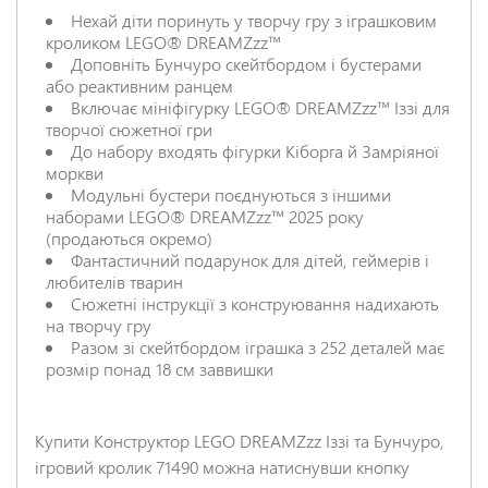
Нехай діти поринуть у творчу гру з іграшковим
кроликом LEGO® DREAMZzz™
Доповніть Бунчуро скейтбордом і бустерами
НАДІСЛАТИ ВІДГУК
або реактивним ранцем
Включає мініфігурку LEGO® DREAMZzz™ Іззі для
творчої сюжетної гри
До набору входять фігурки Кіборга й Замріяної
моркви
Модульні бустери поєднуються з іншими
наборами LEGO® DREAMZzz™ 2025 року
(продаються окремо)
Фантастичний подарунок для дітей, геймерів і
любителів тварин
Сюжетні інструкції з конструювання надихають
на творчу гру
Разом зі скейтбордом іграшка з 252 деталей має
розмір понад 18 см заввишки
Купити Конструктор LEGO DREAMZzz Іззі та Бунчуро,
ігровий кролик 71490 можна натиснувши кнопку