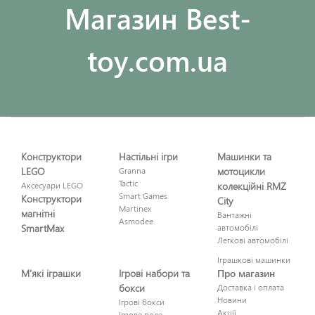
Maгазин Best-
toy.com.ua
Конструктори
Настільні ігри
Машинки та
LEGO
Granna
мотоцикли
Tactic
Аксесуари LEGO
колекційні RMZ
Smart Games
Конструктори
City
Martinex
магнітні
Вантажні
Asmodee
SmartMax
автомобілі
Легкові автомобілі
Іграшкові машинки
М'які іграшки
Ігрові набори та
Про магазин
бокси
Доставка і оплата
Новини
Ігрові бокси
Акції
Ігрове поле