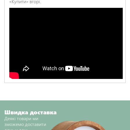
«Купити» вгорі.
Швидка доставка
Деякі товари ми
зможемо доставити
день у день