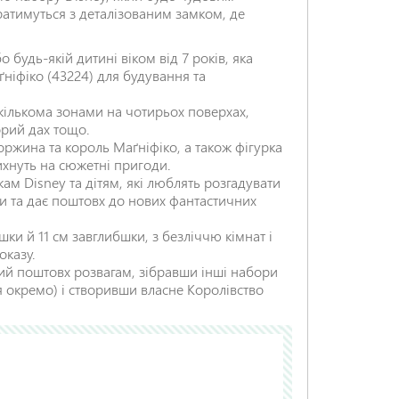
атимуться з деталізованим замком, де
будь-якій дитині віком від 7 років, яка
ніфіко (43224) для будування та
НАДІСЛАТИ ВІДГУК
 кількома зонами на чотирьох поверхах,
орий дах тощо.
ржина та король Маґніфіко, а також фігурка
ихнуть на сюжетні пригоди.
ам Disney та дітям, які люблять розгадувати
ди та дає поштовх до нових фантастичних
ки й 11 см завглибшки, з безліччю кімнат і
оказу.
ий поштовх розвагам, зібравши інші набори
ся окремо) і створивши власне Королівство