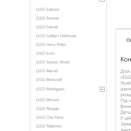
LEGO Editions
LEGO Fortnite
LEGO Friends
LEGO Gabby's Dollhouse
О
LEGO Harry Potter
LEGO Icons
Кон
LEGO Jurassic World
Діти
LEGO Marvel
(432
LEGO Minecraft
Stud
дахо
LEGO Minifigures
розш
LEGO Minions
Під 
Вони
LEGO Ninjago
Дета
LEGO One Piece
У це
Зірк
LEGO Pokémon
захо