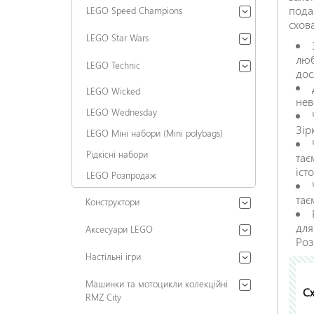
пода
LEGO Speed Champions
схов
LEGO Star Wars
люб
LEGO Technic
дос
LEGO Wicked
нев
LEGO Wednesday
Зір
LEGO Міні набори (Mini polybags)
Рідкісні набори
тає
істо
LEGO Розпродаж
тає
Конструктори
для
Аксесуари LEGO
Роз
Настільні ігри
Машинки та мотоцикли колекційні
Сх
RMZ City