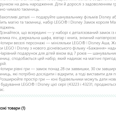
рунком на день народження. Діти й дорослі з задоволенням гр
ано чимало таємниць.
Захопливі деталі — подаруйте шанувальнику фільмів Disney або 
ить магію та таємниці, набір LEGO® ǀ Disney Замок короля Маґ
ліджень.
Дізнайтеся, що всередині — у наборі є деталізований замок із
елика піч, дзеркальна шафа, вівтар і книга, знімний напівпроз
Чотири веселі персонажі — мініляльки LEGO® ǀ Disney Аша, Жо
ки LEGO ǀ Disney з нового діснеївського фільму «Бажання» над
Чарівний подарунок для дітей віком від 7 років — шанувальник
мниці, сподобається цей набір, який надихає на магічні приго
рій.
Чотири рівні гри — замок понад 28 см заввишки, 30 см завширш
мниць, які потрібно дослідити і відкрити, а тоді виставити для п
Розширюйте простір гри — юні будівельники можуть дати нов
 будування LEGO® ǀ Disney цієї серії (43223 і 43231, продають
ас.
ожі товари (1)