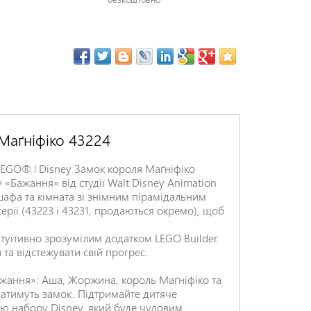
 Маґніфіко 43224
LEGO® ǀ Disney Замок короля Маґніфіко
 «Бажання» від студії Walt Disney Animation
 шафа та кімната зі знімним пірамідальним
рії (43223 і 43231, продаються окремо), щоб
нтуїтивно зрозумілим додатком LEGO Builder.
та відстежувати свій прогрес.
ажання»: Аша, Жоржина, король Маґніфіко та
уватимуть замок. Підтримайте дитяче
ю набору Disney, який буде чудовим