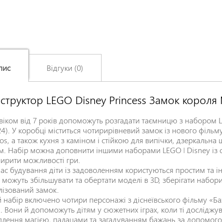
пис
Відгуки (0)
структор LEGO Disney Princess Замок короля
Залишіть відгук про цей товар першими
Ім'я
*
 віком від 7 років допоможуть розгадати таємницю з набором 
24). У коробці міститься чотирирівневий замок із нового фільму
ios, а також кухня з каміном і стійкою для випічки, дзеркальна
м. Набір можна доповнити іншими наборами LEGO ǀ Disney із се
Заголовок відгуку
*
ирити можливості гри.
час будування діти із задоволенням користуються простим та і
 можуть збільшувати та обертати моделі в 3D, зберігати набори 
лізований замок.
Відгук
*
й набір включено чотири персонажі з діснеївського фільму «Б
а. Вони й допоможуть дітям у сюжетних іграх, коли ті дослідж
плення магією, палацами та загадуванням бажань за допомого