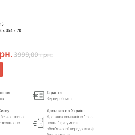
13
8 x 354 x 70
рн.
3999,00 грн.
нення
Гарантія
нів
Від виробника
Києву
Доставка по Україні
 безкоштовно
Доставка компанією "Нова
безкоштовно
пошта" (за умови
обов'язкової передоплати) –
безкоштовно