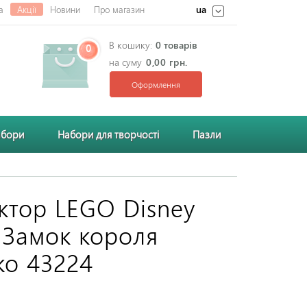
ua
а
Акції
Новини
Про магазин
В кошику:
0 товарів
0
на суму
0,00 грн.
Оформлення
абори
Набори для творчості
Пазли
ктор LEGO Disney
s Замок короля
ко 43224