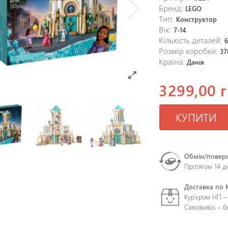
Бренд:
LEGO
Тип:
Конструктор
Вік:
7-14
Кількість деталей:
6
Розмір коробки:
37
Країна:
Данія
3299,00 г
КУПИТИ
Обмін/повер
Протягом 14 д
Доставка по 
Кур'єром НП –
Самовивіз – 