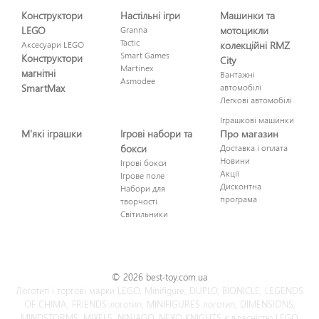
Конструктори
Настільні ігри
Машинки та
LEGO
Granna
мотоцикли
Tactic
Аксесуари LEGO
колекційні RMZ
Smart Games
Конструктори
City
Martinex
магнітні
Вантажні
Asmodee
SmartMax
автомобілі
Легкові автомобілі
Іграшкові машинки
М'які іграшки
Ігрові набори та
Про магазин
бокси
Доставка і оплата
Новини
Ігрові бокси
Акції
Ігрове поле
Дисконтна
Набори для
програма
творчості
Світильники
© 2026 best-toy.com.ua
Логотип і торгові марки LEGO, Minifigure, DUPLO, BIONICLE, LEGENDS
OF CHIMA, FRIENDS логотип, MINIFIGURES логотип, DIMENSIONS,
MINDSTORMS, MIXELS, NINJAGO, NEXO KNIGHTS є власністю LEGO