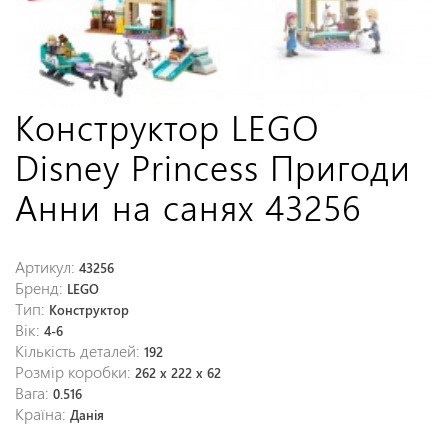
Конструктор LEGO
Disney Princess Пригоди
Анни на санях 43256
Артикул:
43256
Бренд:
LEGO
Тип:
Конструктор
Вік:
4-6
Кількість деталей:
192
Розмір коробки:
262 x 222 x 62
Вага:
0.516
Країна:
Данія