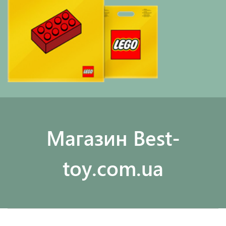
Maгазин Best-
toy.com.ua