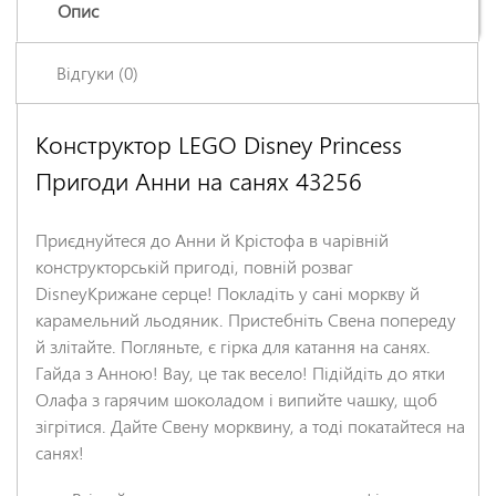
Опис
Відгуки (0)
Конструктор LEGO Disney Princess
Залишіть відгук про цей товар першими
Пригоди Анни на санях 43256
Ім'я
*
Приєднуйтеся до Анни й Крістофа в чарівній
Заголовок відгуку
*
конструкторській пригоді, повній розваг
DisneyКрижане серце! Покладіть у сані моркву й
карамельний льодяник. Пристебніть Свена попереду
Відгук
*
й злітайте. Погляньте, є гірка для катання на санях.
Гайда з Анною! Вау, це так весело! Підійдіть до ятки
Олафа з гарячим шоколадом і випийте чашку, щоб
зігрітися. Дайте Свену морквину, а тоді покатайтеся на
санях!