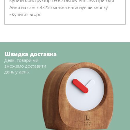
Купити Конструктор LEGO Disney Princess Пригоди
Анни на санях 43256 можна натиснувши кнопку
«Купити» вгорі.
Швидка доставка
Деякі товари ми
зможемо доставити
день у день