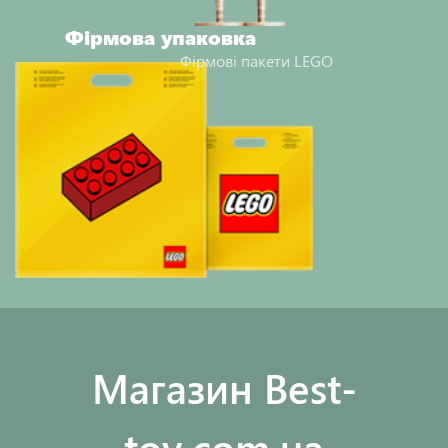
Фірмова упаковка
Фірмові пакети LEGO
Maгазин Best-
toy.com.ua