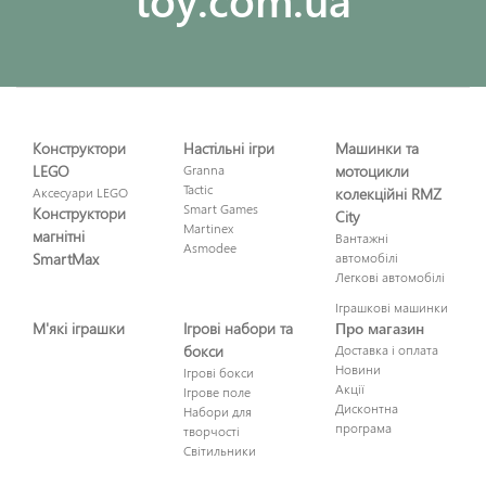
Конструктори
Настільні ігри
Машинки та
LEGO
Granna
мотоцикли
Tactic
Аксесуари LEGO
колекційні RMZ
Smart Games
Конструктори
City
Martinex
магнітні
Вантажні
Asmodee
SmartMax
автомобілі
Легкові автомобілі
Іграшкові машинки
М'які іграшки
Ігрові набори та
Про магазин
бокси
Доставка і оплата
Новини
Ігрові бокси
Акції
Ігрове поле
Дисконтна
Набори для
програма
творчості
Світильники