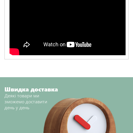
Швидка доставка
Деякі товари ми
зможемо доставити
день у день