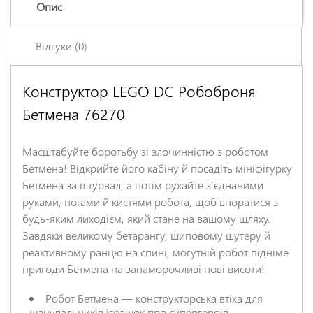
Опис
Відгуки (0)
Конструктор LEGO DC Робоброня
Залишіть відгук про цей товар першими
Бетмена 76270
Ім'я
*
Масштабуйте боротьбу зі злочинністю з роботом
Заголовок відгуку
*
Бетмена! Відкрийте його кабіну й посадіть мініфігурку
Бетмена за штурвал, а потім рухайте зʼєднаними
руками, ногами й кистями робота, щоб впоратися з
Відгук
*
будь-яким лиходієм, який стане на вашому шляху.
Завдяки великому бетарангу, шиповому шутеру й
реактивному ранцю на спині, могутній робот підніме
пригоди Бетмена на запаморочливі нові висоти!
Робот Бетмена — конструкторська втіха для
шанувальників іграшок про супергероїв