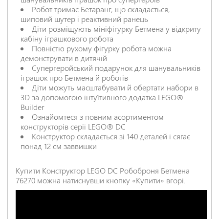
Робот тримає Бетаранг, що складається,
НАДІСЛАТИ ВІДГУК
шиповий шутер і реактивний ранець
Діти розміщують мініфігурку Бетмена у відкриту
кабіну іграшкового робота
Повністю рухому фігурку робота можна
демонструвати в дитячій
Супергеройський подарунок для шанувальників
іграшок про Бетмена й роботів
Діти можуть масштабувати й обертати набори в
3D за допомогою інтуїтивного додатка LEGO®
Builder
Ознайомтеся з повним асортиментом
конструкторів серії LEGO® DC
Конструктор складається зі 140 деталей і сягає
понад 12 см заввишки
Купити Конструктор LEGO DC Робоброня Бетмена
76270 можна натиснувши кнопку «Купити» вгорі.