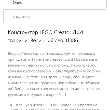
Опис
Відгуки (0)
Конструктор LEGO Creator Дикі
Залишіть відгук про цей товар першими
тварини: Величний лев 31386
Ім'я
*
Вирушайте на сафарі й насолоджуйтеся веселими
Заголовок відгуку
*
пригодами з 4 членами левової сім'ї! Пограйтесь із
величним левом і його приголомшливою гривою,
коли він крокує саваною. Потім перебудуйте його на
Відгук
*
левицю, що стоїть біля трави й води, або на двох
милих левенят, які граються між собою. Що збудуєте
ви? Вибір за вами з цими неймовірно деталізованими
рухомими моделями тварин 3 в 1.
Іграшка з левом LEGO® Creator 3 в 1 пропонує
дітям віком від 9 років 3 варіанти складання тварин