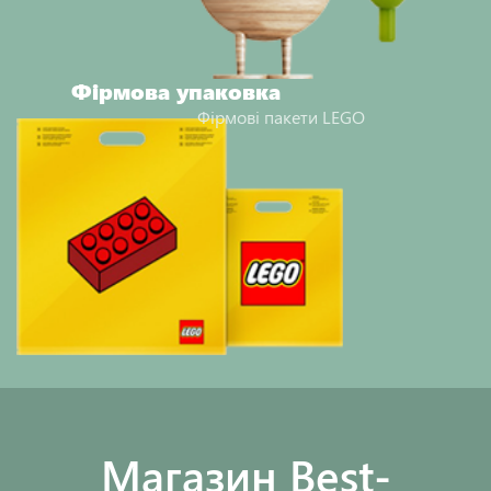
Фірмова упаковка
Фірмові пакети LEGO
Maгазин Best-