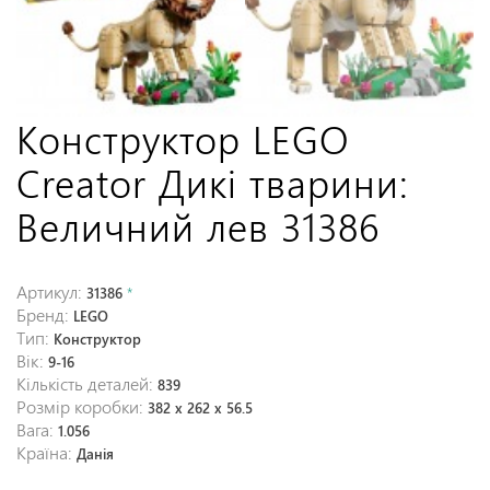
Конструктор LEGO
Creator Дикі тварини:
Величний лев 31386
Артикул:
31386
*
Бренд:
LEGO
Тип:
Конструктор
Вік:
9-16
Кількість деталей:
839
Розмір коробки:
382 x 262 x 56.5
Вага:
1.056
Країна:
Данія