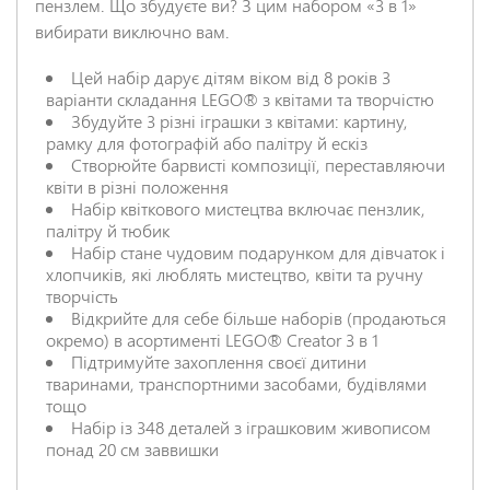
пензлем. Що збудуєте ви? З цим набором «3 в 1»
вибирати виключно вам.
Цей набір дарує дітям віком від 8 років 3
варіанти складання LEGO® з квітами та творчістю
НАДІСЛАТИ ВІДГУК
Збудуйте 3 різні іграшки з квітами: картину,
рамку для фотографій або палітру й ескіз
Створюйте барвисті композиції, переставляючи
квіти в різні положення
Набір квіткового мистецтва включає пензлик,
палітру й тюбик
Набір стане чудовим подарунком для дівчаток і
хлопчиків, які люблять мистецтво, квіти та ручну
творчість
Відкрийте для себе більше наборів (продаються
окремо) в асортименті LEGO® Creator 3 в 1
Підтримуйте захоплення своєї дитини
тваринами, транспортними засобами, будівлями
тощо
Набір із 348 деталей з іграшковим живописом
понад 20 см заввишки