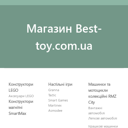
Maгазин Best-
toy.com.ua
Конструктори
Настільні ігри
Машинки та
LEGO
Granna
мотоцикли
Tactic
Аксесуари LEGO
колекційні RMZ
Smart Games
Конструктори
City
Martinex
магнітні
Вантажні
Asmodee
SmartMax
автомобілі
Легкові автомобілі
Іграшкові машинки