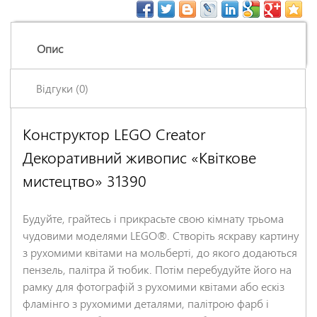
Опис
Відгуки (0)
Конструктор LEGO Creator
Залишіть відгук про цей товар першими
Декоративний живопис «Квіткове
Ім'я
*
мистецтво» 31390
Заголовок відгуку
*
Будуйте, грайтесь і прикрасьте свою кімнату трьома
чудовими моделями LEGO®. Створіть яскраву картину
з рухомими квітами на мольберті, до якого додаються
Відгук
*
пензель, палітра й тюбик. Потім перебудуйте його на
рамку для фотографій з рухомими квітами або ескіз
фламінго з рухомими деталями, палітрою фарб і